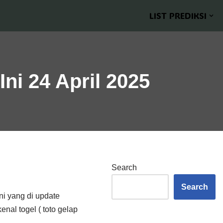
LIST PREDIKSI
Ini 24 April 2025
Search
Search
ni yang di update
nal togel ( toto gelap