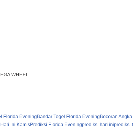
MEGA WHEEL
l Florida Evening
Bandar Togel Florida Evening
Bocoran Angka 
Hari Ini Kamis
Prediksi Florida Evening
prediksi hari ini
prediksi 