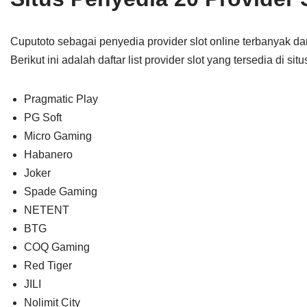
Cuputoto sebagai penyedia provider slot online terbanyak 
Berikut ini adalah daftar list provider slot yang tersedia di situ
Pragmatic Play
PG Soft
Micro Gaming
Habanero
Joker
Spade Gaming
NETENT
BTG
COQ Gaming
Red Tiger
JILI
Nolimit City