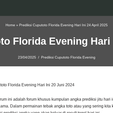
Home
»
Prediksi Cuputoto Florida Evening Hari Ini 24 April 2025
o Florida Evening Hari 
23/04/2025
Prediksi Cuputoto Florida Evening
um ini adalah forum khusus kumpulan angka prediksi jitu hari i
ama. Dalam permainan tebak angka toto atau yang sering kita ke
 prediksi angka yang akan keluar di result togel hari ini.