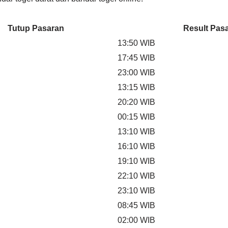
Tutup Pasaran
Result Pas
13:50 WIB
17:45 WIB
23:00 WIB
13:15 WIB
20:20 WIB
00:15 WIB
13:10 WIB
16:10 WIB
19:10 WIB
22:10 WIB
23:10 WIB
08:45 WIB
02:00 WIB