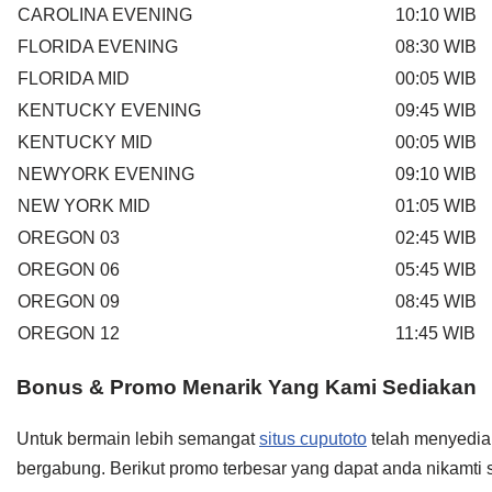
CAROLINA EVENING
10:10 WIB
FLORIDA EVENING
08:30 WIB
FLORIDA MID
00:05 WIB
KENTUCKY EVENING
09:45 WIB
KENTUCKY MID
00:05 WIB
NEWYORK EVENING
09:10 WIB
NEW YORK MID
01:05 WIB
OREGON 03
02:45 WIB
OREGON 06
05:45 WIB
OREGON 09
08:45 WIB
OREGON 12
11:45 WIB
Bonus & Promo Menarik Yang Kami Sediakan
Untuk bermain lebih semangat
situs cuputoto
telah menyediak
bergabung. Berikut promo terbesar yang dapat anda nikamti