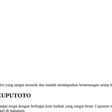
r slot yang sangat menarik dan mudah mendapatkan kemenangan setiap h
Di CUPUTOTO
sampai eropa dengan berbagai jenis hadiah yang sangat besar. Cuputoto
ogel di manapun.