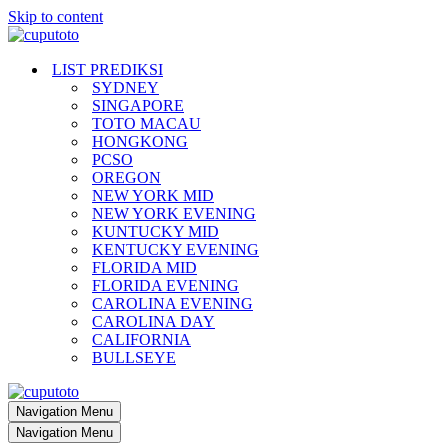
Skip to content
LIST PREDIKSI
SYDNEY
SINGAPORE
TOTO MACAU
HONGKONG
PCSO
OREGON
NEW YORK MID
NEW YORK EVENING
KUNTUCKY MID
KENTUCKY EVENING
FLORIDA MID
FLORIDA EVENING
CAROLINA EVENING
CAROLINA DAY
CALIFORNIA
BULLSEYE
Navigation Menu
Navigation Menu