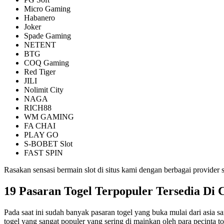
Micro Gaming
Habanero
Joker
Spade Gaming
NETENT
BTG
COQ Gaming
Red Tiger
JILI
Nolimit City
NAGA
RICH88
WM GAMING
FA CHAI
PLAY GO
S-BOBET Slot
FAST SPIN
Rasakan sensasi bermain slot di situs kami dengan berbagai provide
19 Pasaran Togel Terpopuler Tersedia 
Pada saat ini sudah banyak pasaran togel yang buka mulai dari asia 
togel yang sangat populer yang sering di mainkan oleh para pecinta t