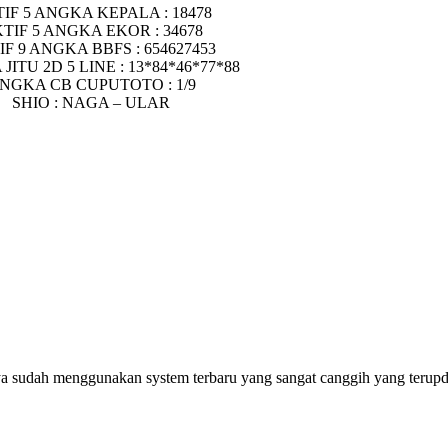
IF 5 ANGKA KEPALA : 18478
TIF 5 ANGKA EKOR : 34678
F 9 ANGKA BBFS : 654627453
ITU 2D 5 LINE : 13*84*46*77*88
NGKA CB CUPUTOTO : 1/9
SHIO : NAGA – ULAR
ya sudah menggunakan system terbaru yang sangat canggih yang terupda