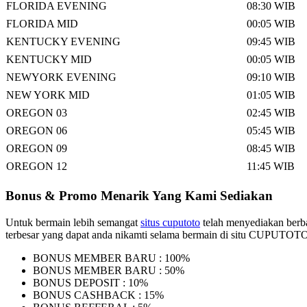
FLORIDA EVENING
08:30 WIB
FLORIDA MID
00:05 WIB
KENTUCKY EVENING
09:45 WIB
KENTUCKY MID
00:05 WIB
NEWYORK EVENING
09:10 WIB
NEW YORK MID
01:05 WIB
OREGON 03
02:45 WIB
OREGON 06
05:45 WIB
OREGON 09
08:45 WIB
OREGON 12
11:45 WIB
Bonus & Promo Menarik Yang Kami Sediakan
Untuk bermain lebih semangat
situs cuputoto
telah menyediakan berba
terbesar yang dapat anda nikamti selama bermain di situ CUPUTOTO
BONUS MEMBER BARU : 100%
BONUS MEMBER BARU : 50%
BONUS DEPOSIT : 10%
BONUS CASHBACK : 15%