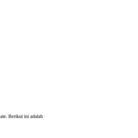
te. Berikut ini adalah