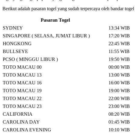
Berikut adalah pasaran togel yang sudah terpercaya oleh bandar togel 
Pasaran Togel
SYDNEY
13:34 WIB
SINGAPORE ( SELASA, JUMAT LIBUR )
17:20 WIB
HONGKONG
22:45 WIB
BULLSEYE
11:55 WIB
PCSO ( MINGGU LIBUR )
19:50 WIB
TOTO MACAU 00
00:00 WIB
TOTO MACAU 13
13:00 WIB
TOTO MACAU 16
16:00 WIB
TOTO MACAU 19
19:00 WIB
TOTO MACAU 22
22:00 WIB
TOTO MACAU 23
23:00 WIB
CALIFORNIA
08:20 WIB
CAROLINA DAY
01:45 WIB
CAROLINA EVENING
10:10 WIB