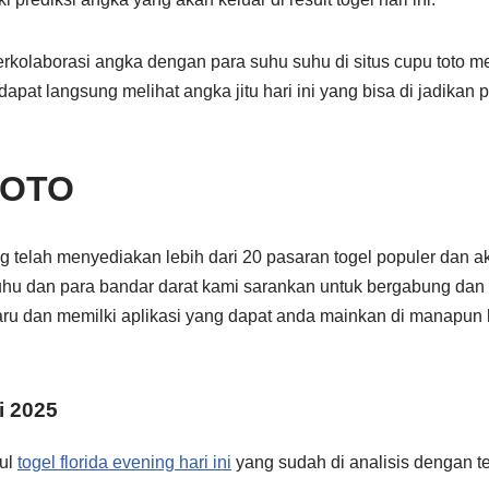
erkolaborasi angka dengan para suhu suhu di situs cupu toto me
apat langsung melihat angka jitu hari ini yang bisa di jadikan 
TOTO
g telah menyediakan lebih dari 20 pasaran togel populer dan
uhu dan para bandar darat kami sarankan untuk bergabung dan 
ru dan memilki aplikasi yang dapat anda mainkan di manapun
i 2025
sul
togel florida evening hari ini
yang sudah di analisis dengan te