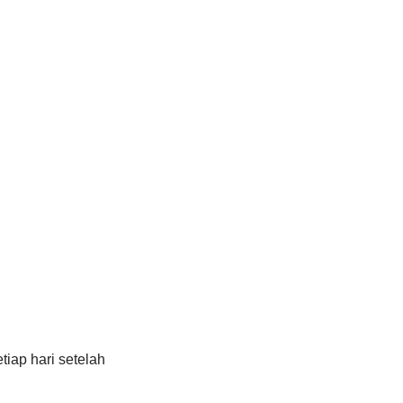
iap hari setelah