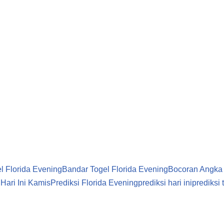
l Florida Evening
Bandar Togel Florida Evening
Bocoran Angka 
Hari Ini Kamis
Prediksi Florida Evening
prediksi hari ini
prediksi 