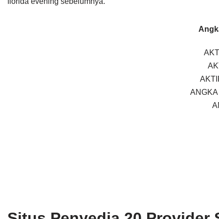
florida evening sebelumnya.
Angka
AKT
AK
AKTI
ANGKA J
A
Situs Penyedia 20 Provider 