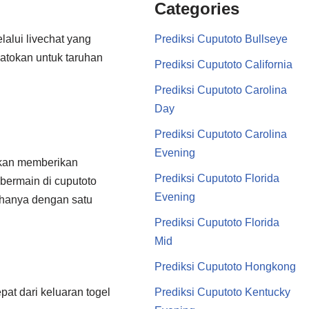
Categories
lalui livechat yang
Prediksi Cuputoto Bullseye
patokan untuk taruhan
Prediksi Cuputoto California
Prediksi Cuputoto Carolina
Day
Prediksi Cuputoto Carolina
Evening
 akan memberikan
Prediksi Cuputoto Florida
bermain di cuputoto
Evening
 hanya dengan satu
Prediksi Cuputoto Florida
Mid
Prediksi Cuputoto Hongkong
pat dari keluaran togel
Prediksi Cuputoto Kentucky