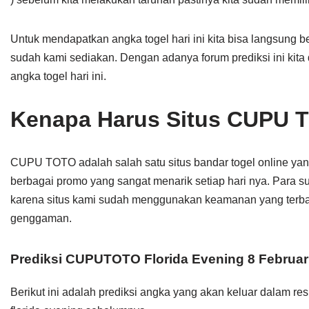
Untuk mendapatkan angka togel hari ini kita bisa langsung b
sudah kami sediakan. Dengan adanya forum prediksi ini kita d
angka togel hari ini.
Kenapa Harus Situs CUPU 
CUPU TOTO adalah salah satu situs bandar togel online yan
berbagai promo yang sangat menarik setiap hari nya. Para s
karena situs kami sudah menggunakan keamanan yang terba
genggaman.
Prediksi CUPUTOTO Florida Evening 8 Februar
Berikut ini adalah prediksi angka yang akan keluar dalam re