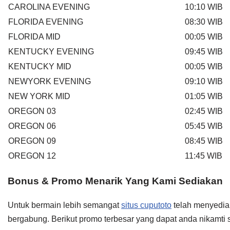
CAROLINA EVENING
10:10 WIB
FLORIDA EVENING
08:30 WIB
FLORIDA MID
00:05 WIB
KENTUCKY EVENING
09:45 WIB
KENTUCKY MID
00:05 WIB
NEWYORK EVENING
09:10 WIB
NEW YORK MID
01:05 WIB
OREGON 03
02:45 WIB
OREGON 06
05:45 WIB
OREGON 09
08:45 WIB
OREGON 12
11:45 WIB
Bonus & Promo Menarik Yang Kami Sediakan
Untuk bermain lebih semangat
situs cuputoto
telah menyediak
bergabung. Berikut promo terbesar yang dapat anda nikamti