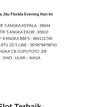
 Jitu Florida Evening Hari Ini
IF 5 ANGKA KEPALA : 38944
TIF 5 ANGKA EKOR : 65810
F 9 ANGKA BBFS : 984131740
ITU 2D 5 LINE : 36*85*88*98*41
NGKA CB CUPUTOTO :3/9
SHIO : ULAR – NAGA
Slot Terbaik