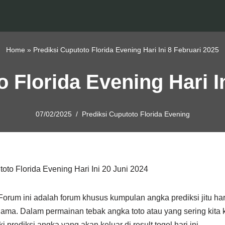
Home
»
Prediksi Cuputoto Florida Evening Hari Ini 8 Februari 2025
 Florida Evening Hari I
07/02/2025
Prediksi Cuputoto Florida Evening
Forum ini adalah forum khusus kumpulan angka prediksi jitu hari
ama. Dalam permainan tebak angka toto atau yang sering kita ke
 prediksi angka yang akan keluar di result togel hari ini.