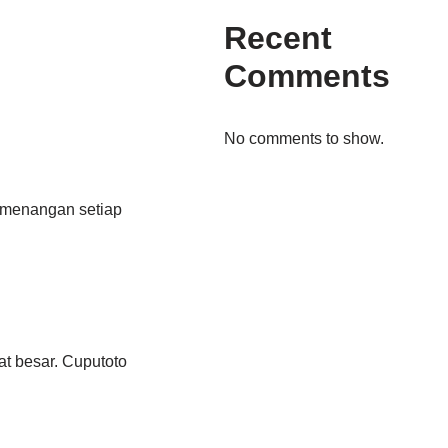
Recent
Comments
No comments to show.
kemenangan setiap
at besar. Cuputoto