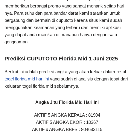
memberikan berbagai promo yang sangat menarik setiap hari
nya. Para suhu dan para bandar darat kami sarankan untuk
bergabung dan bermain di cuputoto karena situs kami sudah
menggunakan keamanan yang terbaru dan memilki aplikasi
yang dapat anda mainkan di manapun hanya dengan satu
genggaman.
Prediksi CUPUTOTO Florida Mid 1 Juni 2025
Berikut ini adalah prediksi angka yang akan keluar dalam resul
togel florida mid hari ini
yang sudah di analisis dengan tepat dari
keluaran togel florida mid sebelumnya.
Angka Jitu Florida Mid Hari Ini
AKTIF 5 ANGKA KEPALA : 81904
AKTIF 5 ANGKA EKOR : 10367
AKTIF 9 ANGKA BBFS : 804693115