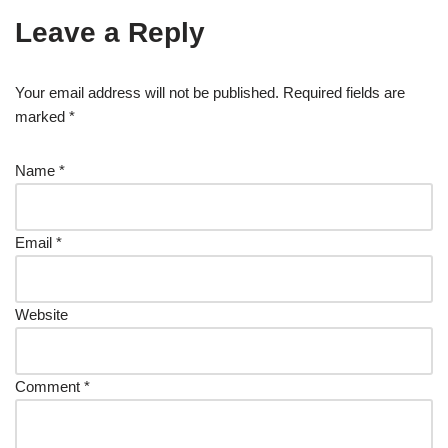
Leave a Reply
Your email address will not be published.
Required fields are
marked
*
Name
*
Email
*
Website
Comment
*