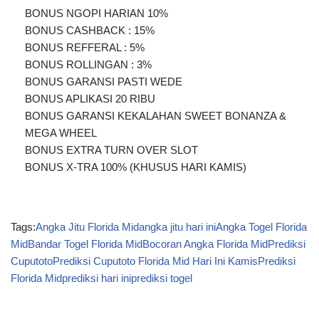
BONUS NGOPI HARIAN 10%
BONUS CASHBACK : 15%
BONUS REFFERAL : 5%
BONUS ROLLINGAN : 3%
BONUS GARANSI PASTI WEDE
BONUS APLIKASI 20 RIBU
BONUS GARANSI KEKALAHAN SWEET BONANZA &
MEGA WHEEL
BONUS EXTRA TURN OVER SLOT
BONUS X-TRA 100% (KHUSUS HARI KAMIS)
Tags:
Angka Jitu Florida Mid
angka jitu hari ini
Angka Togel Florida
Mid
Bandar Togel Florida Mid
Bocoran Angka Florida Mid
Prediksi
Cuputoto
Prediksi Cuputoto Florida Mid Hari Ini Kamis
Prediksi
Florida Mid
prediksi hari ini
prediksi togel