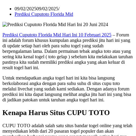
09/02/2025
09/02/2025
Prediksi Cuputoto Florida Mid
Prediksi Cuputoto Florida Mid Hari Ini 10 Februari 2025
– Forum
ini adalah forum khusus kumpulan angka prediksi jitu hari ini yang
di update setiap hari oleh para suhu togel yang sudah
berpengalaman lama. Dalam permainan tebak angka toto atau yang
sering kita kenal togel ( toto gelap ) sebelum kita melakukan taruhan
pastinya kita sudah memiliki prediksi angka yang akan keluar di
result togel hari ini.
Untuk mendapatkan angka togel hari ini kita bisa langsung
berkolaborasi angka dengan para suhu suhu di situs cupu toto
melalui livechat yang sudah kami sediakan. Dengan adanya forum
prediksi ini kita dapat langsung melihat angka jitu hari ini yang bisa
di jadikan patokan untuk taruhan angka togel hari ini.
Kenapa Harus Situs CUPU TOTO
CUPU TOTO adalah salah satu situs bandar togel online yang telah
menyediakan lebih dari 20 pasaran togel populer dan akan