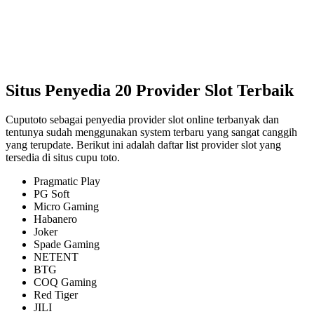
Situs Penyedia 20 Provider Slot Terbaik
Cuputoto sebagai penyedia provider slot online terbanyak dan
tentunya sudah menggunakan system terbaru yang sangat canggih
yang terupdate. Berikut ini adalah daftar list provider slot yang
tersedia di situs cupu toto.
Pragmatic Play
PG Soft
Micro Gaming
Habanero
Joker
Spade Gaming
NETENT
BTG
COQ Gaming
Red Tiger
JILI