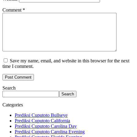
Comment
*
Save my name, email, and website in this browser for the next
time I comment.
Search
Search
Categories
Prediksi Cuputoto Bullseye
Prediksi Cuputoto California
Prediksi Cuputoto Carolina Day
Prediksi Cuputoto Carolina Evening