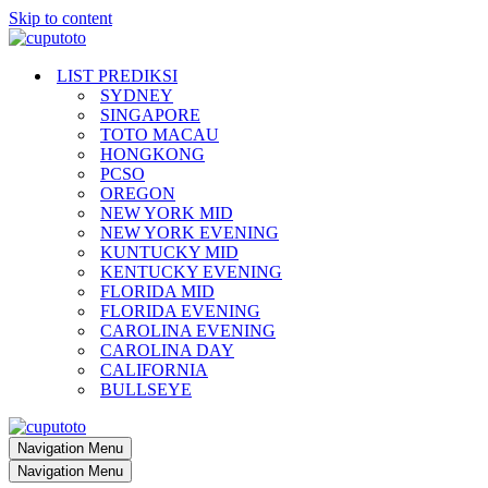
Skip to content
LIST PREDIKSI
SYDNEY
SINGAPORE
TOTO MACAU
HONGKONG
PCSO
OREGON
NEW YORK MID
NEW YORK EVENING
KUNTUCKY MID
KENTUCKY EVENING
FLORIDA MID
FLORIDA EVENING
CAROLINA EVENING
CAROLINA DAY
CALIFORNIA
BULLSEYE
Navigation Menu
Navigation Menu