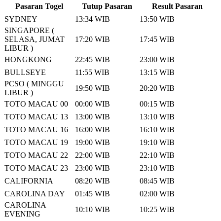
Pasaran Togel
Tutup Pasaran
Result Pasaran
SYDNEY
13:34 WIB
13:50 WIB
SINGAPORE (
SELASA, JUMAT
17:20 WIB
17:45 WIB
LIBUR )
HONGKONG
22:45 WIB
23:00 WIB
BULLSEYE
11:55 WIB
13:15 WIB
PCSO ( MINGGU
19:50 WIB
20:20 WIB
LIBUR )
TOTO MACAU 00
00:00 WIB
00:15 WIB
TOTO MACAU 13
13:00 WIB
13:10 WIB
TOTO MACAU 16
16:00 WIB
16:10 WIB
TOTO MACAU 19
19:00 WIB
19:10 WIB
TOTO MACAU 22
22:00 WIB
22:10 WIB
TOTO MACAU 23
23:00 WIB
23:10 WIB
CALIFORNIA
08:20 WIB
08:45 WIB
CAROLINA DAY
01:45 WIB
02:00 WIB
CAROLINA
10:10 WIB
10:25 WIB
EVENING