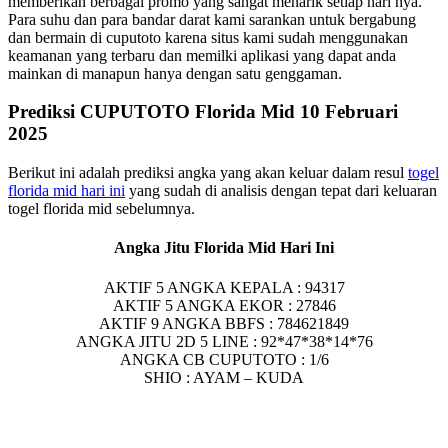
memberikan berbagai promo yang sangat menarik setiap hari nya.
Para suhu dan para bandar darat kami sarankan untuk bergabung
dan bermain di cuputoto karena situs kami sudah menggunakan
keamanan yang terbaru dan memilki aplikasi yang dapat anda
mainkan di manapun hanya dengan satu genggaman.
Prediksi CUPUTOTO Florida Mid 10 Februari
2025
Berikut ini adalah prediksi angka yang akan keluar dalam resul
togel
florida mid hari ini
yang sudah di analisis dengan tepat dari keluaran
togel florida mid sebelumnya.
Angka Jitu Florida Mid Hari Ini
AKTIF 5 ANGKA KEPALA : 94317
AKTIF 5 ANGKA EKOR : 27846
AKTIF 9 ANGKA BBFS : 784621849
ANGKA JITU 2D 5 LINE : 92*47*38*14*76
ANGKA CB CUPUTOTO : 1/6
SHIO : AYAM – KUDA