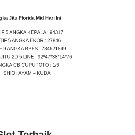
ka Jitu Florida Mid Hari Ini
IF 5 ANGKA KEPALA : 94317
TIF 5 ANGKA EKOR : 27846
F 9 ANGKA BBFS : 784621849
ITU 2D 5 LINE : 92*47*38*14*76
NGKA CB CUPUTOTO : 1/6
SHIO : AYAM – KUDA
Slot Terbaik