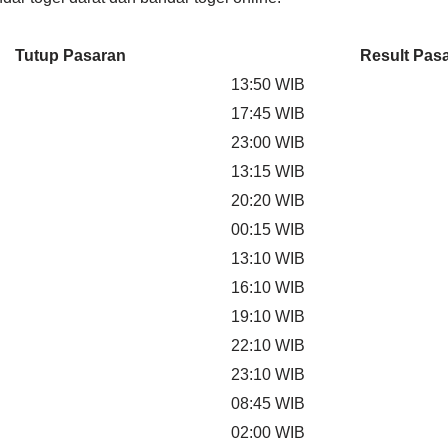
Tutup Pasaran
Result Pas
13:50 WIB
17:45 WIB
23:00 WIB
13:15 WIB
20:20 WIB
00:15 WIB
13:10 WIB
16:10 WIB
19:10 WIB
22:10 WIB
23:10 WIB
08:45 WIB
02:00 WIB