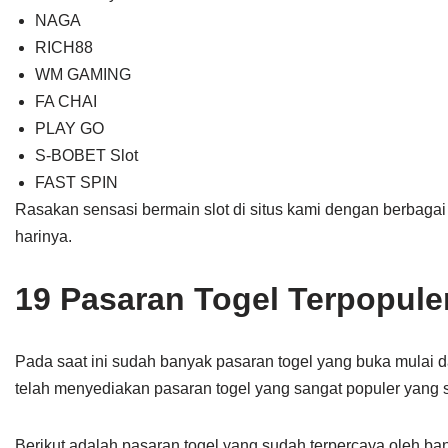
NAGA
RICH88
WM GAMING
FA CHAI
PLAY GO
S-BOBET Slot
FAST SPIN
Rasakan sensasi bermain slot di situs kami dengan berbag
harinya.
19 Pasaran Togel Terpopul
Pada saat ini sudah banyak pasaran togel yang buka mulai d
telah menyediakan pasaran togel yang sangat populer yang s
Berikut adalah pasaran togel yang sudah terpercaya oleh band