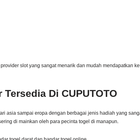
ai provider slot yang sangat menarik dan mudah mendapatkan 
er Tersedia Di CUPUTOTO
ari asia sampai eropa dengan berbagai jenis hadiah yang sang
ering di mainkan oleh para pecinta togel di manapun.
ar togel darat dan bandar togel online.