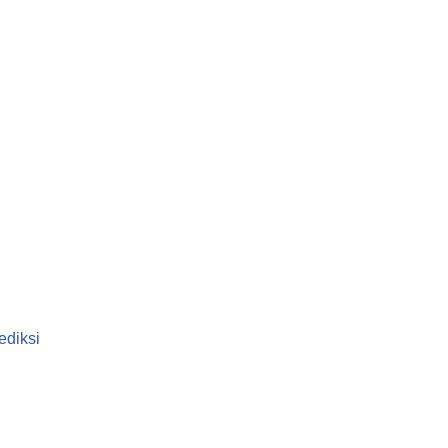
ediksi