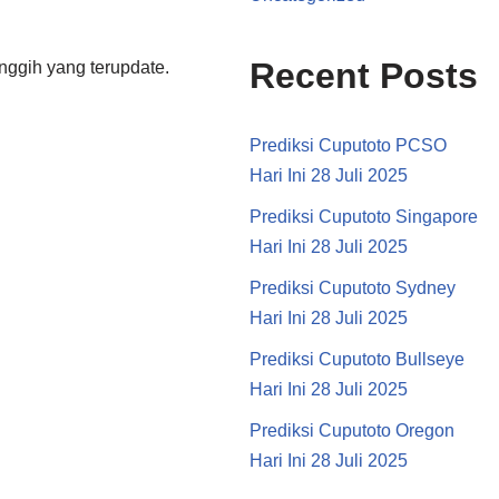
Recent Posts
nggih yang terupdate.
Prediksi Cuputoto PCSO
Hari Ini 28 Juli 2025
Prediksi Cuputoto Singapore
Hari Ini 28 Juli 2025
Prediksi Cuputoto Sydney
Hari Ini 28 Juli 2025
Prediksi Cuputoto Bullseye
Hari Ini 28 Juli 2025
Prediksi Cuputoto Oregon
Hari Ini 28 Juli 2025