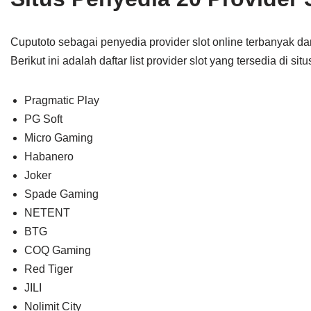
Cuputoto sebagai penyedia provider slot online terbanyak 
Berikut ini adalah daftar list provider slot yang tersedia di situ
Pragmatic Play
PG Soft
Micro Gaming
Habanero
Joker
Spade Gaming
NETENT
BTG
COQ Gaming
Red Tiger
JILI
Nolimit City