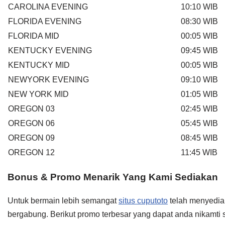
CAROLINA EVENING
10:10 WIB
FLORIDA EVENING
08:30 WIB
FLORIDA MID
00:05 WIB
KENTUCKY EVENING
09:45 WIB
KENTUCKY MID
00:05 WIB
NEWYORK EVENING
09:10 WIB
NEW YORK MID
01:05 WIB
OREGON 03
02:45 WIB
OREGON 06
05:45 WIB
OREGON 09
08:45 WIB
OREGON 12
11:45 WIB
Bonus & Promo Menarik Yang Kami Sediakan
Untuk bermain lebih semangat
situs cuputoto
telah menyediak
bergabung. Berikut promo terbesar yang dapat anda nikamti