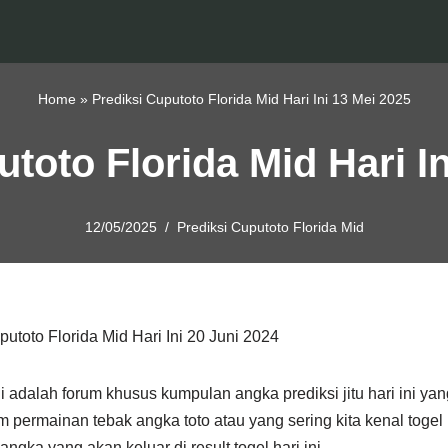
Home
»
Prediksi Cuputoto Florida Mid Hari Ini 13 Mei 2025
toto Florida Mid Hari I
12/05/2025
Prediksi Cuputoto Florida Mid
i adalah forum khusus kumpulan angka prediksi jitu hari ini yang
ermainan tebak angka toto atau yang sering kita kenal togel (
ngka yang akan keluar di result togel hari ini.