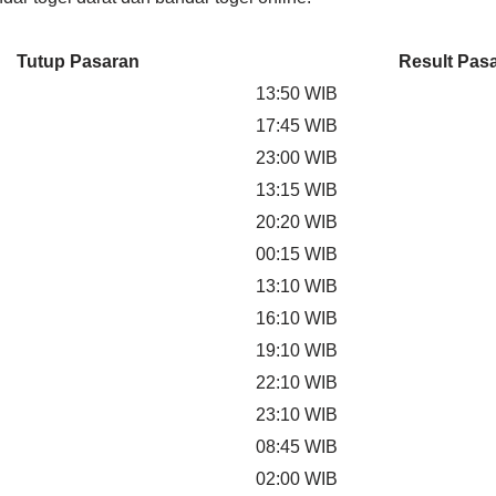
Tutup Pasaran
Result Pas
13:50 WIB
17:45 WIB
23:00 WIB
13:15 WIB
20:20 WIB
00:15 WIB
13:10 WIB
16:10 WIB
19:10 WIB
22:10 WIB
23:10 WIB
08:45 WIB
02:00 WIB