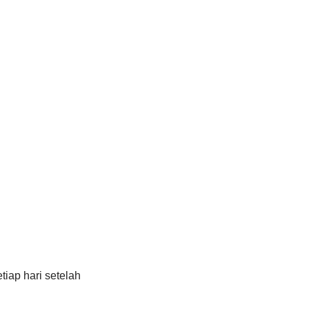
iap hari setelah