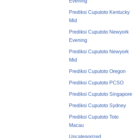
Evening
Prediksi Cuputoto Kentucky
Mid
Prediksi Cuputoto Newyork
Evening
Prediksi Cuputoto Newyork
Mid
Prediksi Cuputoto Oregon
Prediksi Cuputoto PCSO
Prediksi Cuputoto Singapore
Prediksi Cuputoto Sydney
Prediksi Cuputoto Toto
Macau
Uncategorized