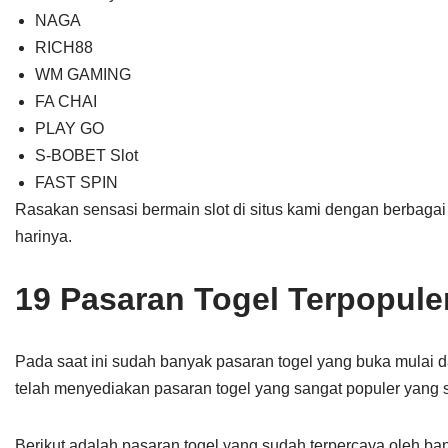
NAGA
RICH88
WM GAMING
FA CHAI
PLAY GO
S-BOBET Slot
FAST SPIN
Rasakan sensasi bermain slot di situs kami dengan berbag
harinya.
19 Pasaran Togel Terpopul
Pada saat ini sudah banyak pasaran togel yang buka mulai d
telah menyediakan pasaran togel yang sangat populer yang s
Berikut adalah pasaran togel yang sudah terpercaya oleh band