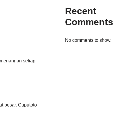
Recent
Comments
No comments to show.
kemenangan setiap
at besar. Cuputoto