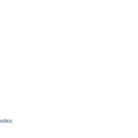
ediksi