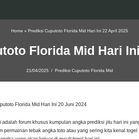
Home
»
Prediksi Cuputoto Florida Mid Hari Ini 22 April 2025
toto Florida Mid Hari Ini
21/04/2025
Prediksi Cuputoto Florida Mid
 adalah forum khusus kumpulan angka prediksi jitu hari ini yang
ermainan tebak angka toto atau yang sering kita kenal togel (
ngka yang akan keluar di result togel hari ini.