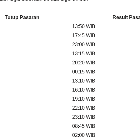
Tutup Pasaran
Result Pas
13:50 WIB
17:45 WIB
23:00 WIB
13:15 WIB
20:20 WIB
00:15 WIB
13:10 WIB
16:10 WIB
19:10 WIB
22:10 WIB
23:10 WIB
08:45 WIB
02:00 WIB