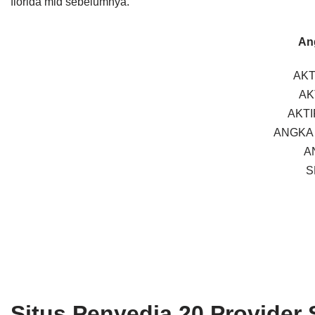
florida mid sebelumnya.
Ang
AKT
AK
AKTI
ANGKA J
A
S
Situs Penyedia 20 Provider 