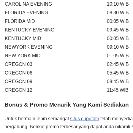
CAROLINA EVENING
10:10 WIB
FLORIDA EVENING
08:30 WIB
FLORIDA MID
00:05 WIB
KENTUCKY EVENING
09:45 WIB
KENTUCKY MID
00:05 WIB
NEWYORK EVENING
09:10 WIB
NEW YORK MID
01:05 WIB
OREGON 03
02:45 WIB
OREGON 06
05:45 WIB
OREGON 09
08:45 WIB
OREGON 12
11:45 WIB
Bonus & Promo Menarik Yang Kami Sediakan
Untuk bermain lebih semangat
situs cuputoto
telah menyediak
bergabung. Berikut promo terbesar yang dapat anda nikamti