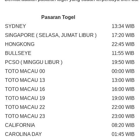
Pasaran Togel
SYDNEY
13:34 WIB
SINGAPORE ( SELASA, JUMAT LIBUR )
17:20 WIB
HONGKONG
22:45 WIB
BULLSEYE
11:55 WIB
PCSO ( MINGGU LIBUR )
19:50 WIB
TOTO MACAU 00
00:00 WIB
TOTO MACAU 13
13:00 WIB
TOTO MACAU 16
16:00 WIB
TOTO MACAU 19
19:00 WIB
TOTO MACAU 22
22:00 WIB
TOTO MACAU 23
23:00 WIB
CALIFORNIA
08:20 WIB
CAROLINA DAY
01:45 WIB