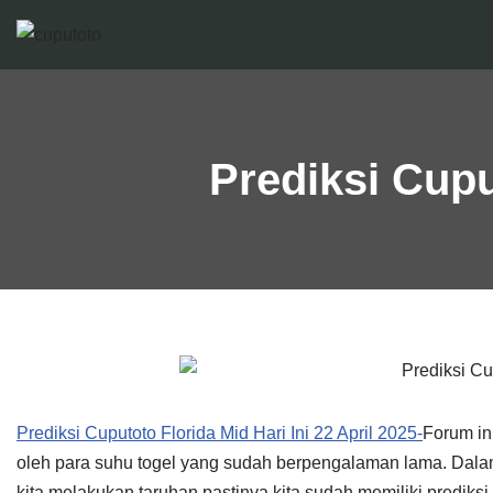
Skip
to
content
Prediksi Cupu
Prediksi Cuputoto Florida Mid Hari Ini 22 April 2025-
Forum ini
oleh para suhu togel yang sudah berpengalaman lama. Dalam p
kita melakukan taruhan pastinya kita sudah memiliki prediksi a