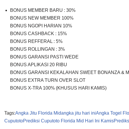
BONUS MEMBER BARU : 30%
BONUS NEW MEMBER 100%
BONUS NGOPI HARIAN 10%
BONUS CASHBACK : 15%
BONUS REFFERAL : 5%
BONUS ROLLINGAN : 3%
BONUS GARANSI PASTI WEDE
BONUS APLIKASI 20 RIBU
BONUS GARANSI KEKALAHAN SWEET BONANZA & 
BONUS EXTRA TURN OVER SLOT
BONUS X-TRA 100% (KHUSUS HARI KAMIS)
Tags:
Angka Jitu Florida Mid
angka jitu hari ini
Angka Togel Flo
Cuputoto
Prediksi Cuputoto Florida Mid Hari Ini Kamis
Prediks