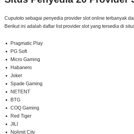
Cuputoto sebagai penyedia provider slot online terbanyak 
Berikut ini adalah daftar list provider slot yang tersedia di situ
Pragmatic Play
PG Soft
Micro Gaming
Habanero
Joker
Spade Gaming
NETENT
BTG
COQ Gaming
Red Tiger
JILI
Nolimit City