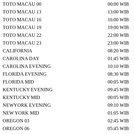
TOTO MACAU 00
00:00 WIB
TOTO MACAU 13
13:00 WIB
TOTO MACAU 16
16:00 WIB
TOTO MACAU 19
19:00 WIB
TOTO MACAU 22
22:00 WIB
TOTO MACAU 23
23:00 WIB
CALIFORNIA
08:20 WIB
CAROLINA DAY
01:45 WIB
CAROLINA EVENING
10:10 WIB
FLORIDA EVENING
08:30 WIB
FLORIDA MID
00:05 WIB
KENTUCKY EVENING
09:45 WIB
KENTUCKY MID
00:05 WIB
NEWYORK EVENING
09:10 WIB
NEW YORK MID
01:05 WIB
OREGON 03
02:45 WIB
OREGON 06
05:45 WIB