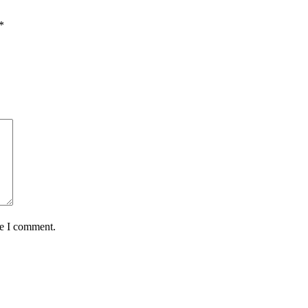
*
me I comment.