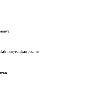
arinya.
 telah menyediakan pasaran
aran