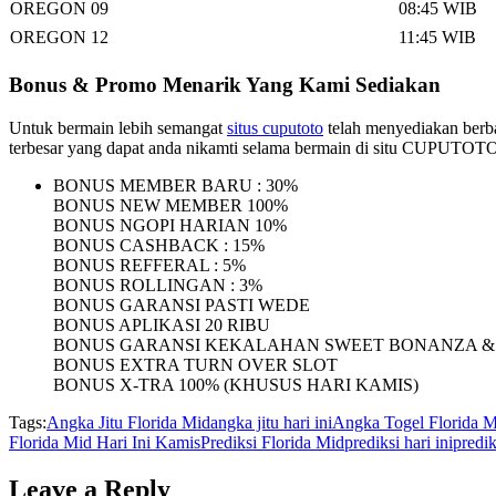
OREGON 09
08:45 WIB
OREGON 12
11:45 WIB
Bonus & Promo Menarik Yang Kami Sediakan
Untuk bermain lebih semangat
situs cuputoto
telah menyediakan berba
terbesar yang dapat anda nikamti selama bermain di situ CUPUTOTO
BONUS MEMBER BARU : 30%
BONUS NEW MEMBER 100%
BONUS NGOPI HARIAN 10%
BONUS CASHBACK : 15%
BONUS REFFERAL : 5%
BONUS ROLLINGAN : 3%
BONUS GARANSI PASTI WEDE
BONUS APLIKASI 20 RIBU
BONUS GARANSI KEKALAHAN SWEET BONANZA &
BONUS EXTRA TURN OVER SLOT
BONUS X-TRA 100% (KHUSUS HARI KAMIS)
Tags:
Angka Jitu Florida Mid
angka jitu hari ini
Angka Togel Florida M
Florida Mid Hari Ini Kamis
Prediksi Florida Mid
prediksi hari ini
predik
Leave a Reply