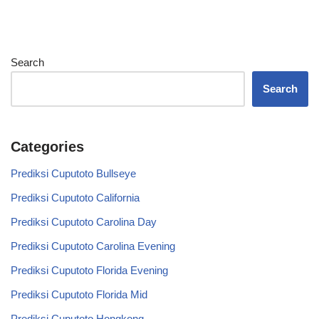
Search
Search
Categories
Prediksi Cuputoto Bullseye
Prediksi Cuputoto California
Prediksi Cuputoto Carolina Day
Prediksi Cuputoto Carolina Evening
Prediksi Cuputoto Florida Evening
Prediksi Cuputoto Florida Mid
Prediksi Cuputoto Hongkong