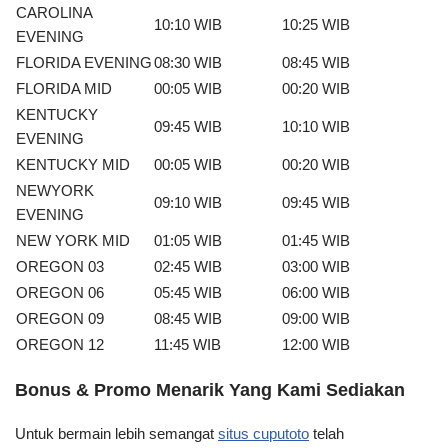
CAROLINA
10:10 WIB
10:25 WIB
EVENING
FLORIDA EVENING
08:30 WIB
08:45 WIB
FLORIDA MID
00:05 WIB
00:20 WIB
KENTUCKY
09:45 WIB
10:10 WIB
EVENING
KENTUCKY MID
00:05 WIB
00:20 WIB
NEWYORK
09:10 WIB
09:45 WIB
EVENING
NEW YORK MID
01:05 WIB
01:45 WIB
OREGON 03
02:45 WIB
03:00 WIB
OREGON 06
05:45 WIB
06:00 WIB
OREGON 09
08:45 WIB
09:00 WIB
OREGON 12
11:45 WIB
12:00 WIB
Bonus & Promo Menarik Yang Kami Sediakan
Untuk bermain lebih semangat
situs cuputoto
telah