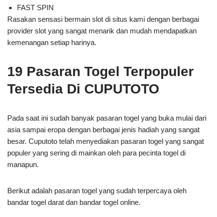
FAST SPIN
Rasakan sensasi bermain slot di situs kami dengan berbagai
provider slot yang sangat menarik dan mudah mendapatkan
kemenangan setiap harinya.
19 Pasaran Togel Terpopuler
Tersedia Di CUPUTOTO
Pada saat ini sudah banyak pasaran togel yang buka mulai dari
asia sampai eropa dengan berbagai jenis hadiah yang sangat
besar. Cuputoto telah menyediakan pasaran togel yang sangat
populer yang sering di mainkan oleh para pecinta togel di
manapun.
Berikut adalah pasaran togel yang sudah terpercaya oleh
bandar togel darat dan bandar togel online.