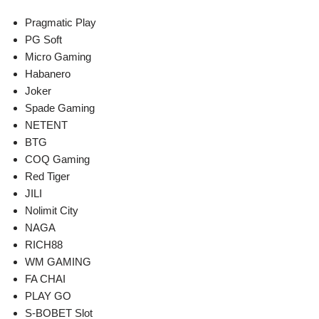
Pragmatic Play
PG Soft
Micro Gaming
Habanero
Joker
Spade Gaming
NETENT
BTG
COQ Gaming
Red Tiger
JILI
Nolimit City
NAGA
RICH88
WM GAMING
FA CHAI
PLAY GO
S-BOBET Slot