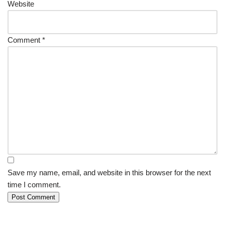
Website
Comment
*
Save my name, email, and website in this browser for the next
time I comment.