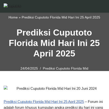
Skip
Home
»
Prediksi Cuputoto Florida Mid Hari Ini 25 April 2025
to
content
Prediksi Cuputoto
Florida Mid Hari Ini 25
April 2025
24/04/2025
Prediksi Cuputoto Florida Mid
Prediksi Cuputoto Florida Mid Hari Ini 25 April 2025
– Forum ini
adalah forum khusus kumpulan angka prediksi jitu hari ini yang