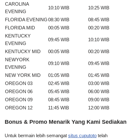
CAROLINA
10:10 WIB
10:25 WIB
EVENING
FLORIDA EVENING
08:30 WIB
08:45 WIB
FLORIDA MID
00:05 WIB
00:20 WIB
KENTUCKY
09:45 WIB
10:10 WIB
EVENING
KENTUCKY MID
00:05 WIB
00:20 WIB
NEWYORK
09:10 WIB
09:45 WIB
EVENING
NEW YORK MID
01:05 WIB
01:45 WIB
OREGON 03
02:45 WIB
03:00 WIB
OREGON 06
05:45 WIB
06:00 WIB
OREGON 09
08:45 WIB
09:00 WIB
OREGON 12
11:45 WIB
12:00 WIB
Bonus & Promo Menarik Yang Kami Sediakan
Untuk bermain lebih semangat
situs cuputoto
telah