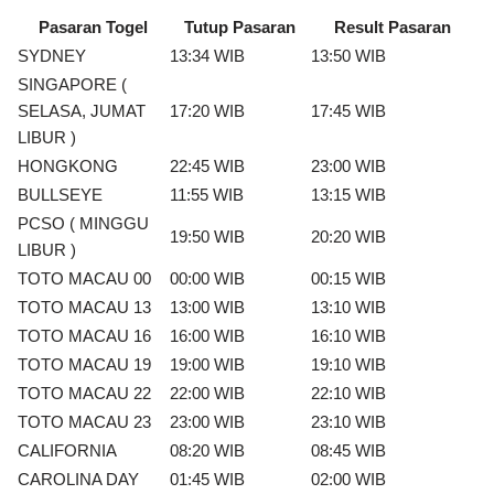
Pasaran Togel
Tutup Pasaran
Result Pasaran
SYDNEY
13:34 WIB
13:50 WIB
SINGAPORE (
SELASA, JUMAT
17:20 WIB
17:45 WIB
LIBUR )
HONGKONG
22:45 WIB
23:00 WIB
BULLSEYE
11:55 WIB
13:15 WIB
PCSO ( MINGGU
19:50 WIB
20:20 WIB
LIBUR )
TOTO MACAU 00
00:00 WIB
00:15 WIB
TOTO MACAU 13
13:00 WIB
13:10 WIB
TOTO MACAU 16
16:00 WIB
16:10 WIB
TOTO MACAU 19
19:00 WIB
19:10 WIB
TOTO MACAU 22
22:00 WIB
22:10 WIB
TOTO MACAU 23
23:00 WIB
23:10 WIB
CALIFORNIA
08:20 WIB
08:45 WIB
CAROLINA DAY
01:45 WIB
02:00 WIB