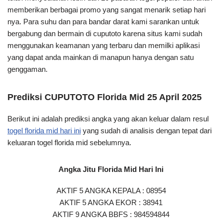
memberikan berbagai promo yang sangat menarik setiap hari
nya. Para suhu dan para bandar darat kami sarankan untuk
bergabung dan bermain di cuputoto karena situs kami sudah
menggunakan keamanan yang terbaru dan memilki aplikasi
yang dapat anda mainkan di manapun hanya dengan satu
genggaman.
Prediksi CUPUTOTO Florida Mid 25 April 2025
Berikut ini adalah prediksi angka yang akan keluar dalam resul
togel florida mid hari ini
yang sudah di analisis dengan tepat dari
keluaran togel florida mid sebelumnya.
Angka Jitu Florida Mid Hari Ini
AKTIF 5 ANGKA KEPALA : 08954
AKTIF 5 ANGKA EKOR : 38941
AKTIF 9 ANGKA BBFS : 984594844