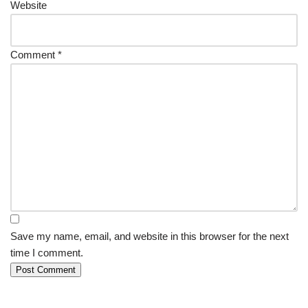
Website
Comment
*
Save my name, email, and website in this browser for the next
time I comment.