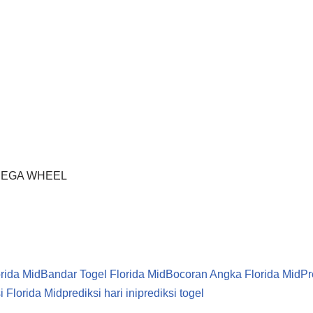
MEGA WHEEL
rida Mid
Bandar Togel Florida Mid
Bocoran Angka Florida Mid
Pr
i Florida Mid
prediksi hari ini
prediksi togel