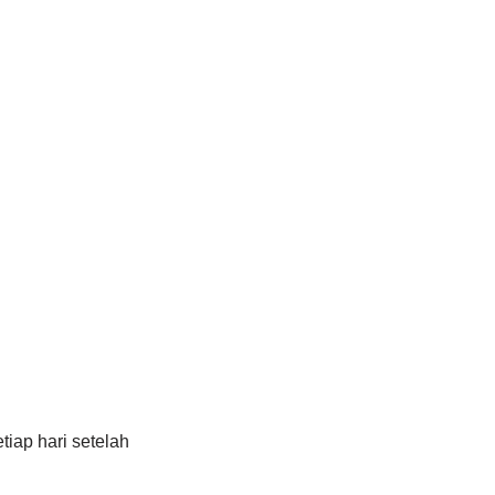
iap hari setelah