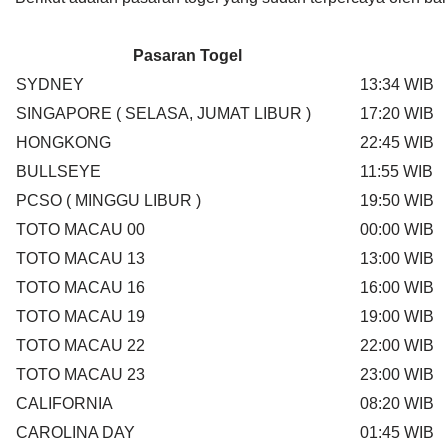
Pasaran Togel
SYDNEY
13:34 WIB
SINGAPORE ( SELASA, JUMAT LIBUR )
17:20 WIB
HONGKONG
22:45 WIB
BULLSEYE
11:55 WIB
PCSO ( MINGGU LIBUR )
19:50 WIB
TOTO MACAU 00
00:00 WIB
TOTO MACAU 13
13:00 WIB
TOTO MACAU 16
16:00 WIB
TOTO MACAU 19
19:00 WIB
TOTO MACAU 22
22:00 WIB
TOTO MACAU 23
23:00 WIB
CALIFORNIA
08:20 WIB
CAROLINA DAY
01:45 WIB