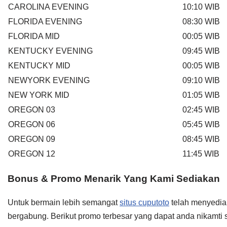
CAROLINA EVENING
10:10 WIB
FLORIDA EVENING
08:30 WIB
FLORIDA MID
00:05 WIB
KENTUCKY EVENING
09:45 WIB
KENTUCKY MID
00:05 WIB
NEWYORK EVENING
09:10 WIB
NEW YORK MID
01:05 WIB
OREGON 03
02:45 WIB
OREGON 06
05:45 WIB
OREGON 09
08:45 WIB
OREGON 12
11:45 WIB
Bonus & Promo Menarik Yang Kami Sediakan
Untuk bermain lebih semangat
situs cuputoto
telah menyediak
bergabung. Berikut promo terbesar yang dapat anda nikamti