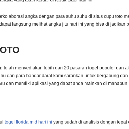
erkolaborasi angka dengan para suhu suhu di situs cupu toto me
apat langsung melihat angka jitu hari ini yang bisa di jadikan 
TOTO
g telah menyediakan lebih dari 20 pasaran togel populer dan
uhu dan para bandar darat kami sarankan untuk bergabung dan 
ru dan memilki aplikasi yang dapat anda mainkan di manapun
sul
togel florida mid hari ini
yang sudah di analisis dengan tepat d