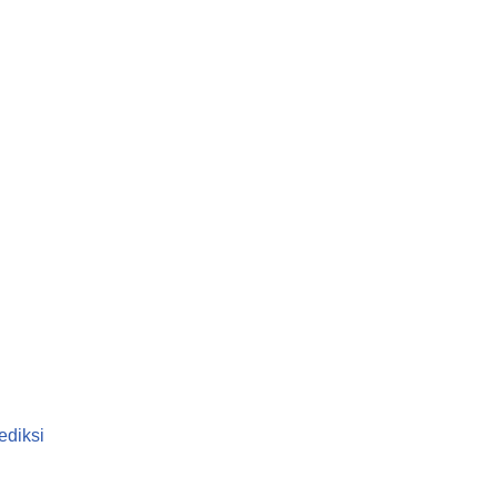
ediksi