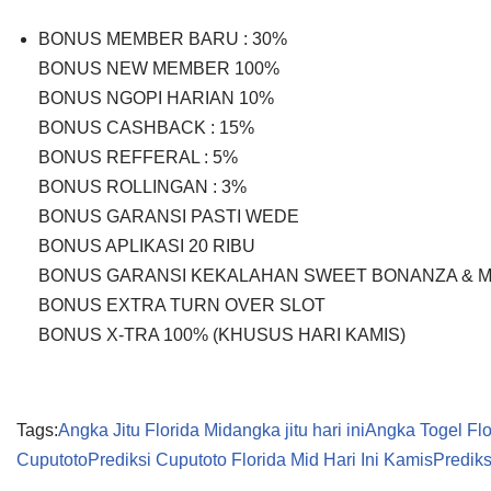
BONUS MEMBER BARU : 30%
BONUS NEW MEMBER 100%
BONUS NGOPI HARIAN 10%
BONUS CASHBACK : 15%
BONUS REFFERAL : 5%
BONUS ROLLINGAN : 3%
BONUS GARANSI PASTI WEDE
BONUS APLIKASI 20 RIBU
BONUS GARANSI KEKALAHAN SWEET BONANZA & 
BONUS EXTRA TURN OVER SLOT
BONUS X-TRA 100% (KHUSUS HARI KAMIS)
Tags:
Angka Jitu Florida Mid
angka jitu hari ini
Angka Togel Flo
Cuputoto
Prediksi Cuputoto Florida Mid Hari Ini Kamis
Prediks