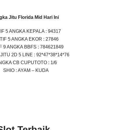
ka Jitu Florida Mid Hari Ini
IF 5 ANGKA KEPALA : 94317
TIF 5 ANGKA EKOR : 27846
F 9 ANGKA BBFS : 784621849
ITU 2D 5 LINE : 92*47*38*14*76
NGKA CB CUPUTOTO : 1/6
SHIO : AYAM – KUDA
Slot Terbaik