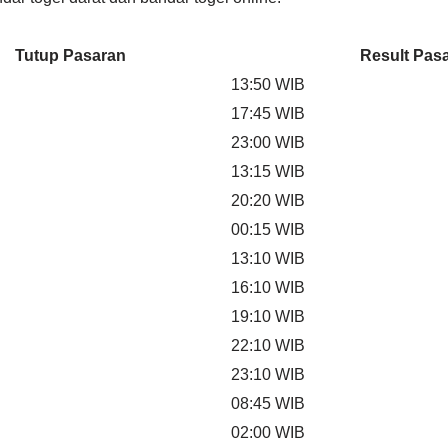
Tutup Pasaran
Result Pas
13:50 WIB
17:45 WIB
23:00 WIB
13:15 WIB
20:20 WIB
00:15 WIB
13:10 WIB
16:10 WIB
19:10 WIB
22:10 WIB
23:10 WIB
08:45 WIB
02:00 WIB