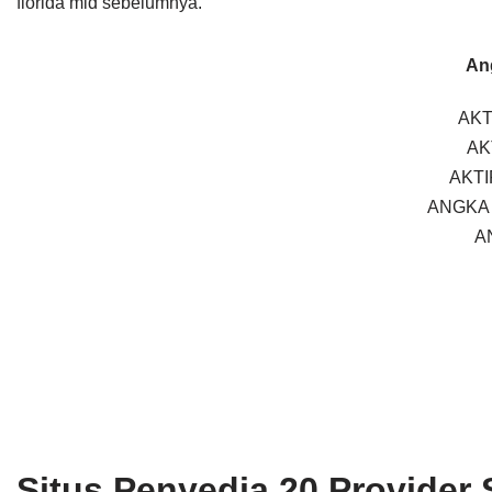
florida mid sebelumnya.
Ang
AKT
AK
AKTI
ANGKA J
A
Situs Penyedia 20 Provider 