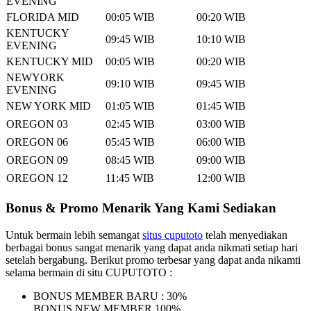
EVENING
FLORIDA MID
00:05 WIB
00:20 WIB
KENTUCKY
09:45 WIB
10:10 WIB
EVENING
KENTUCKY MID
00:05 WIB
00:20 WIB
NEWYORK
09:10 WIB
09:45 WIB
EVENING
NEW YORK MID
01:05 WIB
01:45 WIB
OREGON 03
02:45 WIB
03:00 WIB
OREGON 06
05:45 WIB
06:00 WIB
OREGON 09
08:45 WIB
09:00 WIB
OREGON 12
11:45 WIB
12:00 WIB
Bonus & Promo Menarik Yang Kami Sediakan
Untuk bermain lebih semangat
situs cuputoto
telah menyediakan
berbagai bonus sangat menarik yang dapat anda nikmati setiap hari
setelah bergabung. Berikut promo terbesar yang dapat anda nikamti
selama bermain di situ CUPUTOTO :
BONUS MEMBER BARU : 30%
BONUS NEW MEMBER 100%