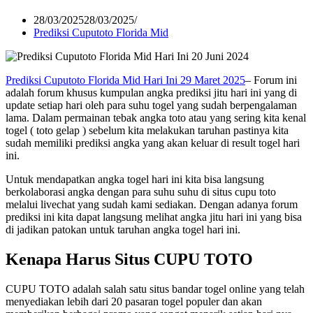
28/03/2025
28/03/2025
Prediksi Cuputoto Florida Mid
Prediksi Cuputoto Florida Mid Hari Ini 29 Maret 2025
– Forum ini
adalah forum khusus kumpulan angka prediksi jitu hari ini yang di
update setiap hari oleh para suhu togel yang sudah berpengalaman
lama. Dalam permainan tebak angka toto atau yang sering kita kenal
togel ( toto gelap ) sebelum kita melakukan taruhan pastinya kita
sudah memiliki prediksi angka yang akan keluar di result togel hari
ini.
Untuk mendapatkan angka togel hari ini kita bisa langsung
berkolaborasi angka dengan para suhu suhu di situs cupu toto
melalui livechat yang sudah kami sediakan. Dengan adanya forum
prediksi ini kita dapat langsung melihat angka jitu hari ini yang bisa
di jadikan patokan untuk taruhan angka togel hari ini.
Kenapa Harus Situs CUPU TOTO
CUPU TOTO adalah salah satu situs bandar togel online yang telah
menyediakan lebih dari 20 pasaran togel populer dan akan