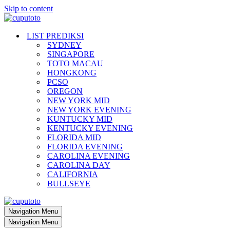
Skip to content
LIST PREDIKSI
SYDNEY
SINGAPORE
TOTO MACAU
HONGKONG
PCSO
OREGON
NEW YORK MID
NEW YORK EVENING
KUNTUCKY MID
KENTUCKY EVENING
FLORIDA MID
FLORIDA EVENING
CAROLINA EVENING
CAROLINA DAY
CALIFORNIA
BULLSEYE
Navigation Menu
Navigation Menu