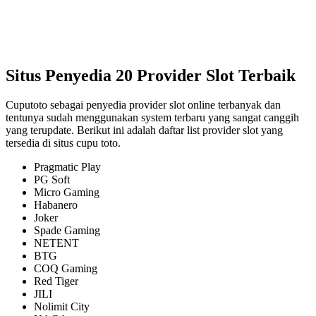
Situs Penyedia 20 Provider Slot Terbaik
Cuputoto sebagai penyedia provider slot online terbanyak dan
tentunya sudah menggunakan system terbaru yang sangat canggih
yang terupdate. Berikut ini adalah daftar list provider slot yang
tersedia di situs cupu toto.
Pragmatic Play
PG Soft
Micro Gaming
Habanero
Joker
Spade Gaming
NETENT
BTG
COQ Gaming
Red Tiger
JILI
Nolimit City