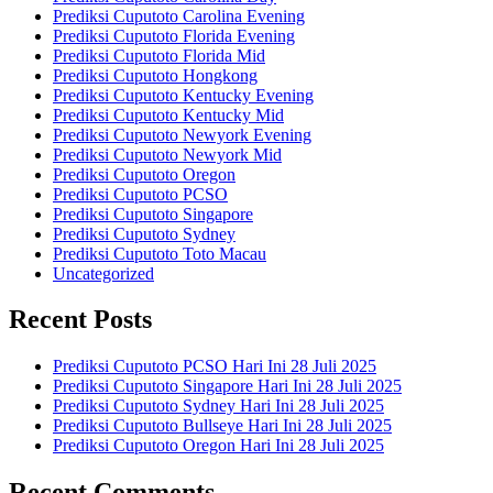
Prediksi Cuputoto Carolina Evening
Prediksi Cuputoto Florida Evening
Prediksi Cuputoto Florida Mid
Prediksi Cuputoto Hongkong
Prediksi Cuputoto Kentucky Evening
Prediksi Cuputoto Kentucky Mid
Prediksi Cuputoto Newyork Evening
Prediksi Cuputoto Newyork Mid
Prediksi Cuputoto Oregon
Prediksi Cuputoto PCSO
Prediksi Cuputoto Singapore
Prediksi Cuputoto Sydney
Prediksi Cuputoto Toto Macau
Uncategorized
Recent Posts
Prediksi Cuputoto PCSO Hari Ini 28 Juli 2025
Prediksi Cuputoto Singapore Hari Ini 28 Juli 2025
Prediksi Cuputoto Sydney Hari Ini 28 Juli 2025
Prediksi Cuputoto Bullseye Hari Ini 28 Juli 2025
Prediksi Cuputoto Oregon Hari Ini 28 Juli 2025
Recent Comments