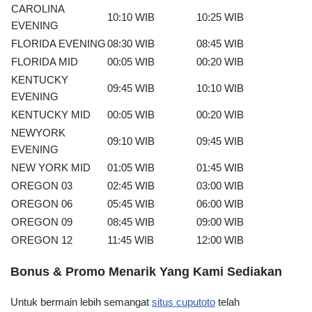
CAROLINA
10:10 WIB
10:25 WIB
EVENING
FLORIDA EVENING
08:30 WIB
08:45 WIB
FLORIDA MID
00:05 WIB
00:20 WIB
KENTUCKY
09:45 WIB
10:10 WIB
EVENING
KENTUCKY MID
00:05 WIB
00:20 WIB
NEWYORK
09:10 WIB
09:45 WIB
EVENING
NEW YORK MID
01:05 WIB
01:45 WIB
OREGON 03
02:45 WIB
03:00 WIB
OREGON 06
05:45 WIB
06:00 WIB
OREGON 09
08:45 WIB
09:00 WIB
OREGON 12
11:45 WIB
12:00 WIB
Bonus & Promo Menarik Yang Kami Sediakan
Untuk bermain lebih semangat
situs cuputoto
telah