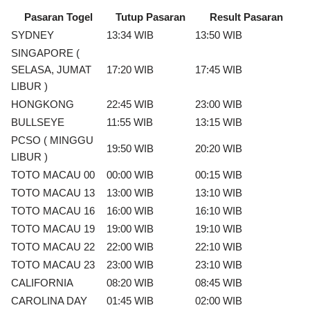
Pasaran Togel
Tutup Pasaran
Result Pasaran
SYDNEY
13:34 WIB
13:50 WIB
SINGAPORE (
SELASA, JUMAT
17:20 WIB
17:45 WIB
LIBUR )
HONGKONG
22:45 WIB
23:00 WIB
BULLSEYE
11:55 WIB
13:15 WIB
PCSO ( MINGGU
19:50 WIB
20:20 WIB
LIBUR )
TOTO MACAU 00
00:00 WIB
00:15 WIB
TOTO MACAU 13
13:00 WIB
13:10 WIB
TOTO MACAU 16
16:00 WIB
16:10 WIB
TOTO MACAU 19
19:00 WIB
19:10 WIB
TOTO MACAU 22
22:00 WIB
22:10 WIB
TOTO MACAU 23
23:00 WIB
23:10 WIB
CALIFORNIA
08:20 WIB
08:45 WIB
CAROLINA DAY
01:45 WIB
02:00 WIB