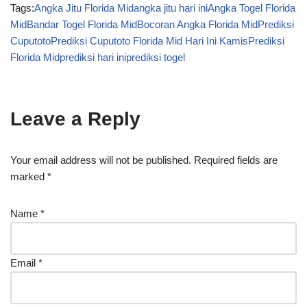
Tags:
Angka Jitu Florida Mid
angka jitu hari ini
Angka Togel Florida
Mid
Bandar Togel Florida Mid
Bocoran Angka Florida Mid
Prediksi
Cuputoto
Prediksi Cuputoto Florida Mid Hari Ini Kamis
Prediksi
Florida Mid
prediksi hari ini
prediksi togel
Leave a Reply
Your email address will not be published.
Required fields are
marked
*
Name
*
Email
*