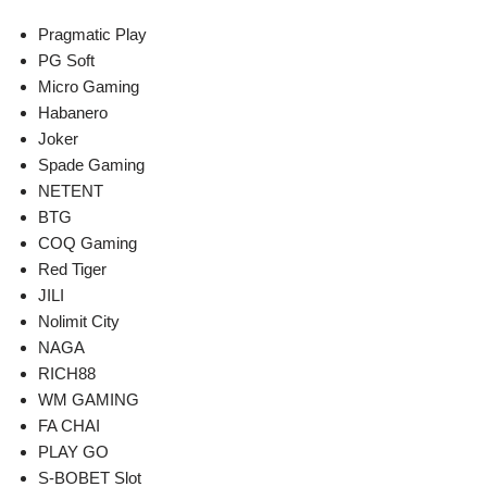
Pragmatic Play
PG Soft
Micro Gaming
Habanero
Joker
Spade Gaming
NETENT
BTG
COQ Gaming
Red Tiger
JILI
Nolimit City
NAGA
RICH88
WM GAMING
FA CHAI
PLAY GO
S-BOBET Slot