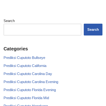
Search
Search
Categories
Prediksi Cuputoto Bullseye
Prediksi Cuputoto California
Prediksi Cuputoto Carolina Day
Prediksi Cuputoto Carolina Evening
Prediksi Cuputoto Florida Evening
Prediksi Cuputoto Florida Mid
Prediksi Cuputoto Hongkong