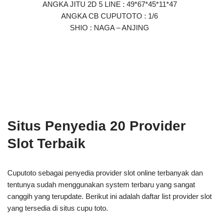
ANGKA JITU 2D 5 LINE : 49*67*45*11*47
ANGKA CB CUPUTOTO : 1/6
SHIO : NAGA – ANJING
Situs Penyedia 20 Provider
Slot Terbaik
Cuputoto sebagai penyedia provider slot online terbanyak dan
tentunya sudah menggunakan system terbaru yang sangat
canggih yang terupdate. Berikut ini adalah daftar list provider slot
yang tersedia di situs cupu toto.