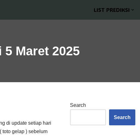
LIST PREDIKSI
i 5 Maret 2025
Search
Search
ng di update setiap hari
 toto gelap ) sebelum