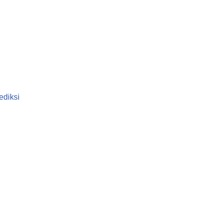
ediksi