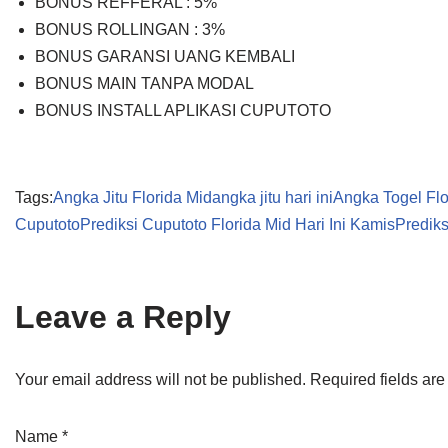
BONUS REFFERAL : 5%
BONUS ROLLINGAN : 3%
BONUS GARANSI UANG KEMBALI
BONUS MAIN TANPA MODAL
BONUS INSTALL APLIKASI CUPUTOTO
Tags:
Angka Jitu Florida Mid
angka jitu hari ini
Angka Togel Flo
Cuputoto
Prediksi Cuputoto Florida Mid Hari Ini Kamis
Prediks
Leave a Reply
Your email address will not be published.
Required fields ar
Name
*