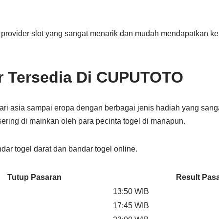
ai provider slot yang sangat menarik dan mudah mendapatkan 
er Tersedia Di CUPUTOTO
ari asia sampai eropa dengan berbagai jenis hadiah yang sang
ering di mainkan oleh para pecinta togel di manapun.
ar togel darat dan bandar togel online.
Tutup Pasaran
Result Pas
13:50 WIB
17:45 WIB