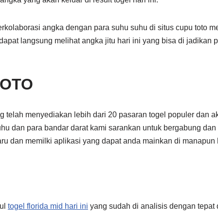
erkolaborasi angka dengan para suhu suhu di situs cupu toto me
apat langsung melihat angka jitu hari ini yang bisa di jadikan 
TOTO
g telah menyediakan lebih dari 20 pasaran togel populer dan
uhu dan para bandar darat kami sarankan untuk bergabung dan 
ru dan memilki aplikasi yang dapat anda mainkan di manapun
sul
togel florida mid hari ini
yang sudah di analisis dengan tepat d