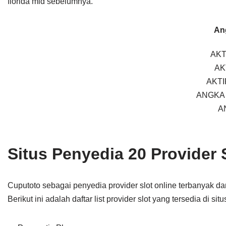
florida mid sebelumnya.
Ang
AKT
AK
AKTI
ANGKA J
A
Situs Penyedia 20 Provider 
Cuputoto sebagai penyedia provider slot online terbanyak 
Berikut ini adalah daftar list provider slot yang tersedia di situ