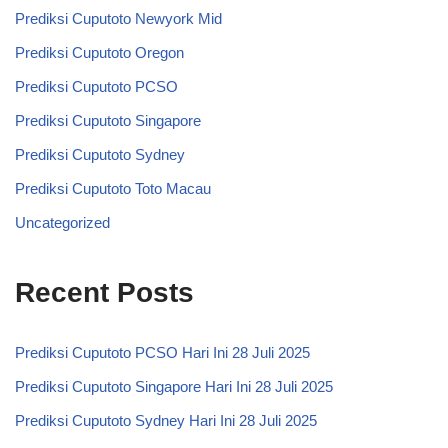
Prediksi Cuputoto Newyork Mid
Prediksi Cuputoto Oregon
Prediksi Cuputoto PCSO
Prediksi Cuputoto Singapore
Prediksi Cuputoto Sydney
Prediksi Cuputoto Toto Macau
Uncategorized
Recent Posts
Prediksi Cuputoto PCSO Hari Ini 28 Juli 2025
Prediksi Cuputoto Singapore Hari Ini 28 Juli 2025
Prediksi Cuputoto Sydney Hari Ini 28 Juli 2025