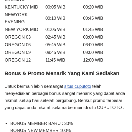
KENTUCKY MID
00:05 WIB
00:20 WIB
NEWYORK
09:10 WIB
09:45 WIB
EVENING
NEW YORK MID
01:05 WIB
01:45 WIB
OREGON 03
02:45 WIB
03:00 WIB
OREGON 06
05:45 WIB
06:00 WIB
OREGON 09
08:45 WIB
09:00 WIB
OREGON 12
11:45 WIB
12:00 WIB
Bonus & Promo Menarik Yang Kami Sediakan
Untuk bermain lebih semangat
situs cuputoto
telah
menyediakan berbagai bonus sangat menarik yang dapat anda
nikmati setiap hari setelah bergabung. Berikut promo terbesar
yang dapat anda nikamti selama bermain di situ CUPUTOTO :
BONUS MEMBER BARU : 30%
BONUS NEW MEMBER 100%