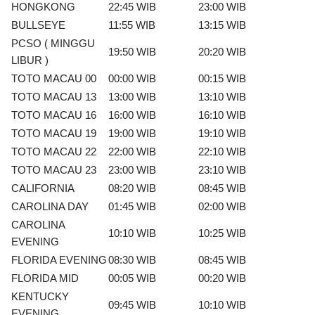
HONGKONG
22:45 WIB
23:00 WIB
BULLSEYE
11:55 WIB
13:15 WIB
PCSO ( MINGGU
19:50 WIB
20:20 WIB
LIBUR )
TOTO MACAU 00
00:00 WIB
00:15 WIB
TOTO MACAU 13
13:00 WIB
13:10 WIB
TOTO MACAU 16
16:00 WIB
16:10 WIB
TOTO MACAU 19
19:00 WIB
19:10 WIB
TOTO MACAU 22
22:00 WIB
22:10 WIB
TOTO MACAU 23
23:00 WIB
23:10 WIB
CALIFORNIA
08:20 WIB
08:45 WIB
CAROLINA DAY
01:45 WIB
02:00 WIB
CAROLINA
10:10 WIB
10:25 WIB
EVENING
FLORIDA EVENING
08:30 WIB
08:45 WIB
FLORIDA MID
00:05 WIB
00:20 WIB
KENTUCKY
09:45 WIB
10:10 WIB
EVENING