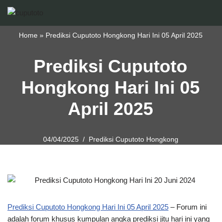
Skip
Home
»
Prediksi Cuputoto Hongkong Hari Ini 05 April 2025
to
content
Prediksi Cuputoto
Hongkong Hari Ini 05
April 2025
04/04/2025
Prediksi Cuputoto Hongkong
Prediksi Cuputoto Hongkong Hari Ini 05 April 2025
– Forum ini
adalah forum khusus kumpulan angka prediksi jitu hari ini yang