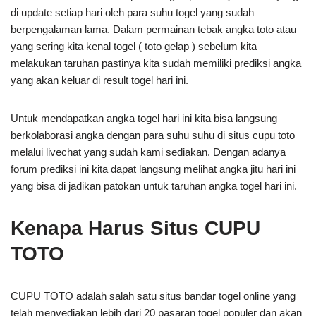
di update setiap hari oleh para suhu togel yang sudah
berpengalaman lama. Dalam permainan tebak angka toto atau
yang sering kita kenal togel ( toto gelap ) sebelum kita
melakukan taruhan pastinya kita sudah memiliki prediksi angka
yang akan keluar di result togel hari ini.
Untuk mendapatkan angka togel hari ini kita bisa langsung
berkolaborasi angka dengan para suhu suhu di situs cupu toto
melalui livechat yang sudah kami sediakan. Dengan adanya
forum prediksi ini kita dapat langsung melihat angka jitu hari ini
yang bisa di jadikan patokan untuk taruhan angka togel hari ini.
Kenapa Harus Situs CUPU
TOTO
CUPU TOTO adalah salah satu situs bandar togel online yang
telah menyediakan lebih dari 20 pasaran togel populer dan akan