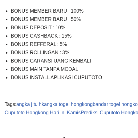
BONUS MEMBER BARU : 100%
BONUS MEMBER BARU : 50%
BONUS DEPOSIT : 10%
BONUS CASHBACK : 15%
BONUS REFFERAL : 5%
BONUS ROLLINGAN : 3%
BONUS GARANSI UANG KEMBALI
BONUS MAIN TANPA MODAL
BONUS INSTALL APLIKASI CUPUTOTO
Tags:
angka jitu hk
angka togel hongkong
bandar togel hongk
Cuputoto Hongkong Hari Ini Kamis
Prediksi Cuputoto Hongko