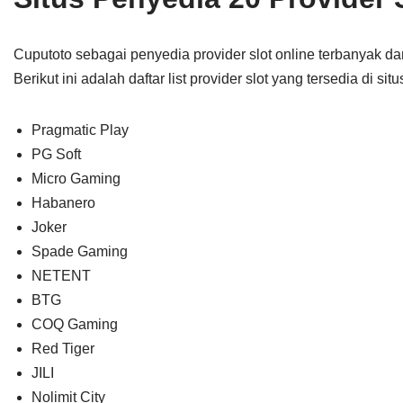
Cuputoto sebagai penyedia provider slot online terbanyak 
Berikut ini adalah daftar list provider slot yang tersedia di situ
Pragmatic Play
PG Soft
Micro Gaming
Habanero
Joker
Spade Gaming
NETENT
BTG
COQ Gaming
Red Tiger
JILI
Nolimit City