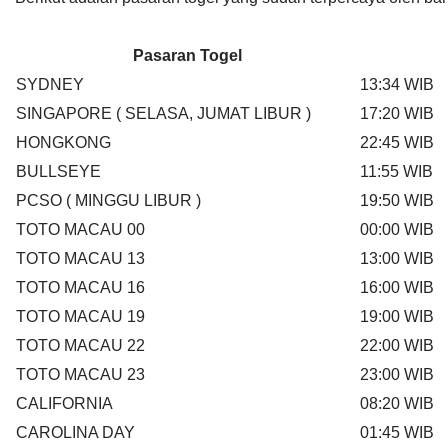
Pasaran Togel
SYDNEY
13:34 WIB
SINGAPORE ( SELASA, JUMAT LIBUR )
17:20 WIB
HONGKONG
22:45 WIB
BULLSEYE
11:55 WIB
PCSO ( MINGGU LIBUR )
19:50 WIB
TOTO MACAU 00
00:00 WIB
TOTO MACAU 13
13:00 WIB
TOTO MACAU 16
16:00 WIB
TOTO MACAU 19
19:00 WIB
TOTO MACAU 22
22:00 WIB
TOTO MACAU 23
23:00 WIB
CALIFORNIA
08:20 WIB
CAROLINA DAY
01:45 WIB