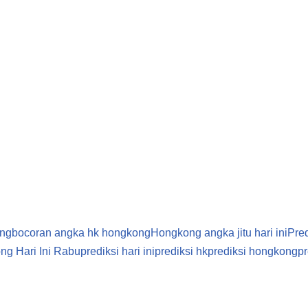
ong
bocoran angka hk hongkong
Hongkong angka jitu hari ini
Pred
ng Hari Ini Rabu
prediksi hari ini
prediksi hk
prediksi hongkong
pr