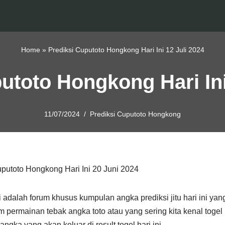
Home
»
Prediksi Cuputoto Hongkong Hari Ini 12 Juli 2024
utoto Hongkong Hari Ini
11/07/2024
Prediksi Cuputoto Hongkong
 adalah forum khusus kumpulan angka prediksi jitu hari ini yang
ermainan tebak angka toto atau yang sering kita kenal togel (
ngka yang akan keluar di result togel hari ini.