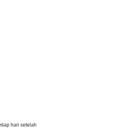
iap hari setelah