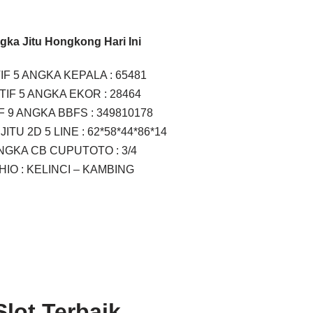
gka Jitu Hongkong Hari Ini
IF 5 ANGKA KEPALA : 65481
TIF 5 ANGKA EKOR : 28464
F 9 ANGKA BBFS : 349810178
ITU 2D 5 LINE : 62*58*44*86*14
NGKA CB CUPUTOTO : 3/4
HIO : KELINCI – KAMBING
Slot Terbaik