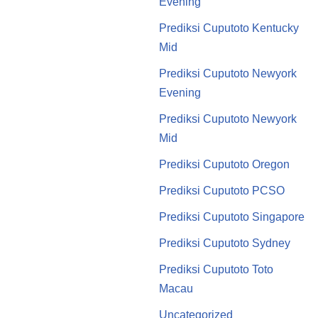
Evening
Prediksi Cuputoto Kentucky
Mid
Prediksi Cuputoto Newyork
Evening
Prediksi Cuputoto Newyork
Mid
Prediksi Cuputoto Oregon
Prediksi Cuputoto PCSO
Prediksi Cuputoto Singapore
Prediksi Cuputoto Sydney
Prediksi Cuputoto Toto
Macau
Uncategorized