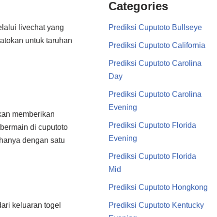
Categories
lalui livechat yang
Prediksi Cuputoto Bullseye
patokan untuk taruhan
Prediksi Cuputoto California
Prediksi Cuputoto Carolina
Day
Prediksi Cuputoto Carolina
Evening
 akan memberikan
Prediksi Cuputoto Florida
bermain di cuputoto
Evening
 hanya dengan satu
Prediksi Cuputoto Florida
Mid
Prediksi Cuputoto Hongkong
ari keluaran togel
Prediksi Cuputoto Kentucky