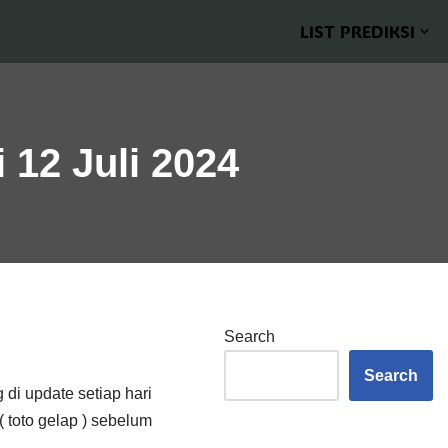
LIST PREDIKSI
 12 Juli 2024
Search
Search
 di update setiap hari
 toto gelap ) sebelum