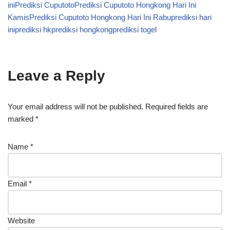
ini
Prediksi Cuputoto
Prediksi Cuputoto Hongkong Hari Ini
Kamis
Prediksi Cuputoto Hongkong Hari Ini Rabu
prediksi hari
ini
prediksi hk
prediksi hongkong
prediksi togel
Leave a Reply
Your email address will not be published.
Required fields are
marked
*
Name
*
Email
*
Website