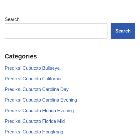
Search
Search
Categories
Prediksi Cuputoto Bullseye
Prediksi Cuputoto California
Prediksi Cuputoto Carolina Day
Prediksi Cuputoto Carolina Evening
Prediksi Cuputoto Florida Evening
Prediksi Cuputoto Florida Mid
Prediksi Cuputoto Hongkong