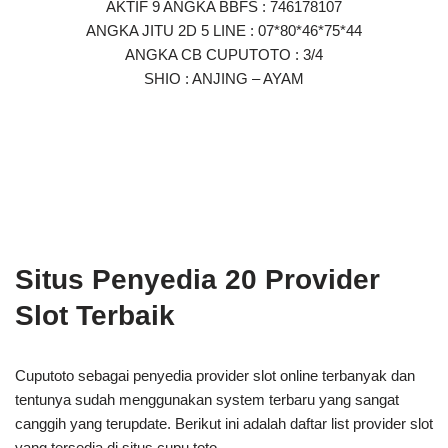
AKTIF 9 ANGKA BBFS : 746178107
ANGKA JITU 2D 5 LINE : 07*80*46*75*44
ANGKA CB CUPUTOTO : 3/4
SHIO : ANJING – AYAM
Situs Penyedia 20 Provider
Slot Terbaik
Cuputoto sebagai penyedia provider slot online terbanyak dan
tentunya sudah menggunakan system terbaru yang sangat
canggih yang terupdate. Berikut ini adalah daftar list provider slot
yang tersedia di situs cupu toto.