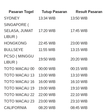
Pasaran Togel
Tutup Pasaran
Result Pasaran
SYDNEY
13:34 WIB
13:50 WIB
SINGAPORE (
SELASA, JUMAT
17:20 WIB
17:45 WIB
LIBUR )
HONGKONG
22:45 WIB
23:00 WIB
BULLSEYE
11:55 WIB
13:15 WIB
PCSO ( MINGGU
19:50 WIB
20:20 WIB
LIBUR )
TOTO MACAU 00
00:00 WIB
00:15 WIB
TOTO MACAU 13
13:00 WIB
13:10 WIB
TOTO MACAU 16
16:00 WIB
16:10 WIB
TOTO MACAU 19
19:00 WIB
19:10 WIB
TOTO MACAU 22
22:00 WIB
22:10 WIB
TOTO MACAU 23
23:00 WIB
23:10 WIB
CALIFORNIA
08:20 WIB
08:45 WIB