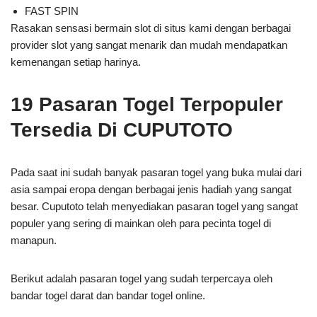
FAST SPIN
Rasakan sensasi bermain slot di situs kami dengan berbagai
provider slot yang sangat menarik dan mudah mendapatkan
kemenangan setiap harinya.
19 Pasaran Togel Terpopuler
Tersedia Di CUPUTOTO
Pada saat ini sudah banyak pasaran togel yang buka mulai dari
asia sampai eropa dengan berbagai jenis hadiah yang sangat
besar. Cuputoto telah menyediakan pasaran togel yang sangat
populer yang sering di mainkan oleh para pecinta togel di
manapun.
Berikut adalah pasaran togel yang sudah terpercaya oleh
bandar togel darat dan bandar togel online.