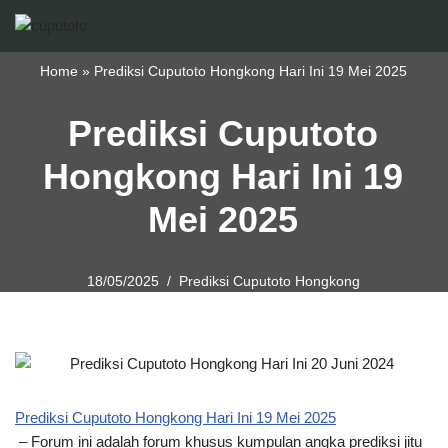
Skip
Home
»
Prediksi Cuputoto Hongkong Hari Ini 19 Mei 2025
to
content
Prediksi Cuputoto
Hongkong Hari Ini 19
Mei 2025
18/05/2025
Prediksi Cuputoto Hongkong
Prediksi Cuputoto Hongkong Hari Ini 19 Mei 2025
– Forum ini adalah forum khusus kumpulan angka prediksi jitu