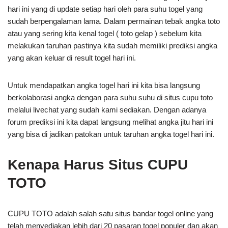
hari ini yang di update setiap hari oleh para suhu togel yang
sudah berpengalaman lama. Dalam permainan tebak angka toto
atau yang sering kita kenal togel ( toto gelap ) sebelum kita
melakukan taruhan pastinya kita sudah memiliki prediksi angka
yang akan keluar di result togel hari ini.
Untuk mendapatkan angka togel hari ini kita bisa langsung
berkolaborasi angka dengan para suhu suhu di situs cupu toto
melalui livechat yang sudah kami sediakan. Dengan adanya
forum prediksi ini kita dapat langsung melihat angka jitu hari ini
yang bisa di jadikan patokan untuk taruhan angka togel hari ini.
Kenapa Harus Situs CUPU
TOTO
CUPU TOTO adalah salah satu situs bandar togel online yang
telah menyediakan lebih dari 20 pasaran togel populer dan akan