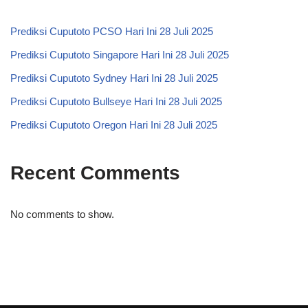
Prediksi Cuputoto PCSO Hari Ini 28 Juli 2025
Prediksi Cuputoto Singapore Hari Ini 28 Juli 2025
Prediksi Cuputoto Sydney Hari Ini 28 Juli 2025
Prediksi Cuputoto Bullseye Hari Ini 28 Juli 2025
Prediksi Cuputoto Oregon Hari Ini 28 Juli 2025
Recent Comments
No comments to show.