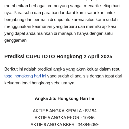
memberikan berbagai promo yang sangat menarik setiap hari
nya. Para suhu dan para bandar darat kami sarankan untuk
bergabung dan bermain di cuputoto karena situs kami sudah
menggunakan keamanan yang terbaru dan memilki aplikasi
yang dapat anda mainkan di manapun hanya dengan satu
genggaman.
Prediksi CUPUTOTO Hongkong 2 April 2025
Berikut ini adalah prediksi angka yang akan keluar dalam resul
togel hongkong hari ini
yang sudah di analisis dengan tepat dari
keluaran togel hongkong sebelumnya.
Angka Jitu Hongkong Hari Ini
AKTIF 5 ANGKA KEPALA : 83194
AKTIF 5 ANGKA EKOR : 10346
AKTIF 9 ANGKA BBFS : 348946059