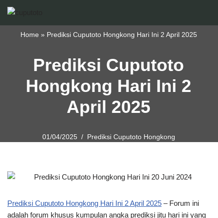
Skip
Home
»
Prediksi Cuputoto Hongkong Hari Ini 2 April 2025
to
content
Prediksi Cuputoto
Hongkong Hari Ini 2
April 2025
01/04/2025
Prediksi Cuputoto Hongkong
Prediksi Cuputoto Hongkong Hari Ini 2 April 2025
– Forum ini
adalah forum khusus kumpulan angka prediksi jitu hari ini yang