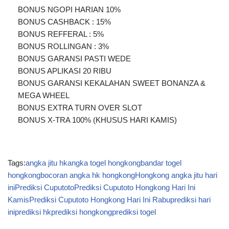
BONUS NGOPI HARIAN 10%
BONUS CASHBACK : 15%
BONUS REFFERAL : 5%
BONUS ROLLINGAN : 3%
BONUS GARANSI PASTI WEDE
BONUS APLIKASI 20 RIBU
BONUS GARANSI KEKALAHAN SWEET BONANZA &
MEGA WHEEL
BONUS EXTRA TURN OVER SLOT
BONUS X-TRA 100% (KHUSUS HARI KAMIS)
Tags:
angka jitu hk
angka togel hongkong
bandar togel
hongkong
bocoran angka hk hongkong
Hongkong angka jitu hari
ini
Prediksi Cuputoto
Prediksi Cuputoto Hongkong Hari Ini
Kamis
Prediksi Cuputoto Hongkong Hari Ini Rabu
prediksi hari
ini
prediksi hk
prediksi hongkong
prediksi togel