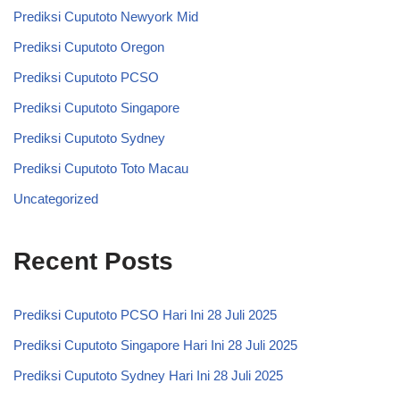
Prediksi Cuputoto Newyork Mid
Prediksi Cuputoto Oregon
Prediksi Cuputoto PCSO
Prediksi Cuputoto Singapore
Prediksi Cuputoto Sydney
Prediksi Cuputoto Toto Macau
Uncategorized
Recent Posts
Prediksi Cuputoto PCSO Hari Ini 28 Juli 2025
Prediksi Cuputoto Singapore Hari Ini 28 Juli 2025
Prediksi Cuputoto Sydney Hari Ini 28 Juli 2025