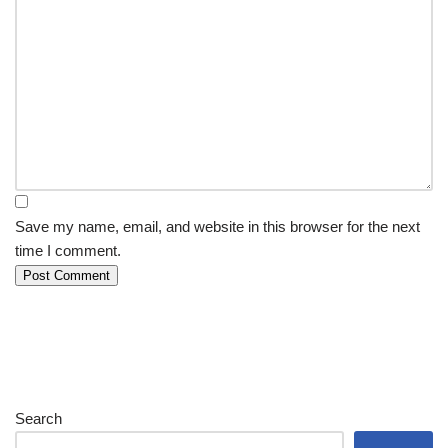
Save my name, email, and website in this browser for the next
time I comment.
Search