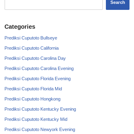
Search
Categories
Prediksi Cuputoto Bullseye
Prediksi Cuputoto California
Prediksi Cuputoto Carolina Day
Prediksi Cuputoto Carolina Evening
Prediksi Cuputoto Florida Evening
Prediksi Cuputoto Florida Mid
Prediksi Cuputoto Hongkong
Prediksi Cuputoto Kentucky Evening
Prediksi Cuputoto Kentucky Mid
Prediksi Cuputoto Newyork Evening