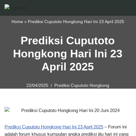
Skip
Home
»
Prediksi Cuputoto Hongkong Hari Ini 23 April 2025
to
content
Prediksi Cuputoto
Hongkong Hari Ini 23
April 2025
22/04/2025
Prediksi Cuputoto Hongkong
Prediksi Cuputoto Hongkong Hari Ini 23 April 2025
– Forum ini
adalah forum khusus kumpulan angka prediksi jitu hari ini yang