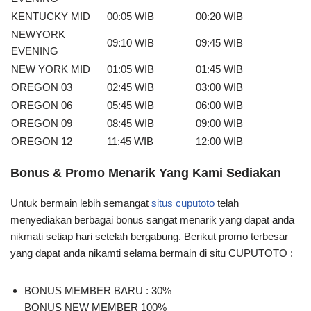
KENTUCKY MID
00:05 WIB
00:20 WIB
NEWYORK
09:10 WIB
09:45 WIB
EVENING
NEW YORK MID
01:05 WIB
01:45 WIB
OREGON 03
02:45 WIB
03:00 WIB
OREGON 06
05:45 WIB
06:00 WIB
OREGON 09
08:45 WIB
09:00 WIB
OREGON 12
11:45 WIB
12:00 WIB
Bonus & Promo Menarik Yang Kami Sediakan
Untuk bermain lebih semangat
situs cuputoto
telah
menyediakan berbagai bonus sangat menarik yang dapat anda
nikmati setiap hari setelah bergabung. Berikut promo terbesar
yang dapat anda nikamti selama bermain di situ CUPUTOTO :
BONUS MEMBER BARU : 30%
BONUS NEW MEMBER 100%