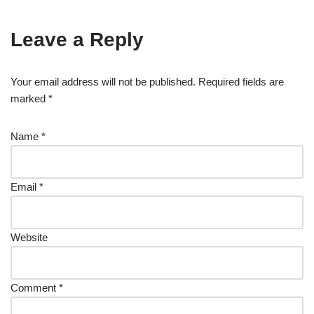
Leave a Reply
Your email address will not be published.
Required fields are
marked
*
Name
*
Email
*
Website
Comment
*