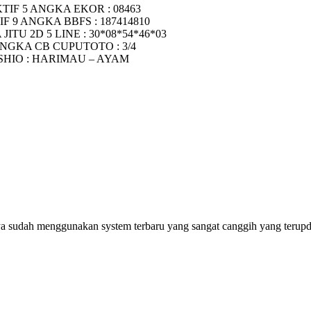
TIF 5 ANGKA EKOR : 08463
F 9 ANGKA BBFS : 187414810
ITU 2D 5 LINE : 30*08*54*46*03
NGKA CB CUPUTOTO : 3/4
SHIO : HARIMAU – AYAM
ya sudah menggunakan system terbaru yang sangat canggih yang terupda