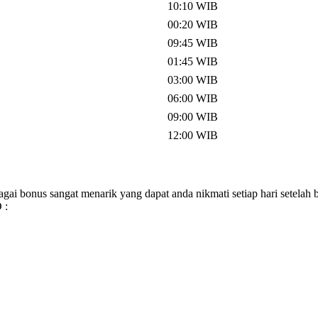
10:10 WIB
00:20 WIB
09:45 WIB
01:45 WIB
03:00 WIB
06:00 WIB
09:00 WIB
12:00 WIB
gai bonus sangat menarik yang dapat anda nikmati setiap hari setelah
 :