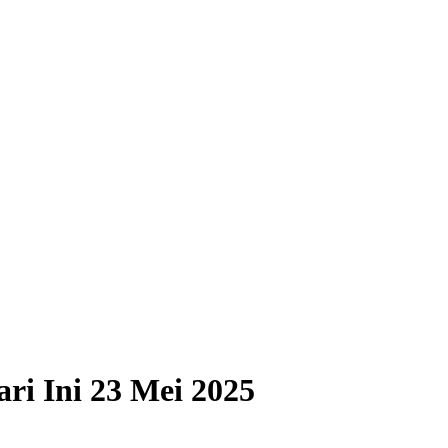
ri Ini 23 Mei 2025