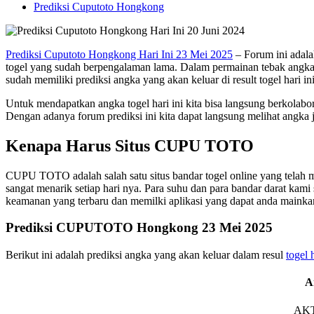
Prediksi Cuputoto Hongkong
Prediksi Cuputoto Hongkong Hari Ini 23 Mei 2025
– Forum ini adalah
togel yang sudah berpengalaman lama. Dalam permainan tebak angka tot
sudah memiliki prediksi angka yang akan keluar di result togel hari ini
Untuk mendapatkan angka togel hari ini kita bisa langsung berkolabor
Dengan adanya forum prediksi ini kita dapat langsung melihat angka jit
Kenapa Harus Situs CUPU TOTO
CUPU TOTO adalah salah satu situs bandar togel online yang telah 
sangat menarik setiap hari nya. Para suhu dan para bandar darat ka
keamanan yang terbaru dan memilki aplikasi yang dapat anda maink
Prediksi CUPUTOTO Hongkong 23 Mei 2025
Berikut ini adalah prediksi angka yang akan keluar dalam resul
togel 
A
AKT