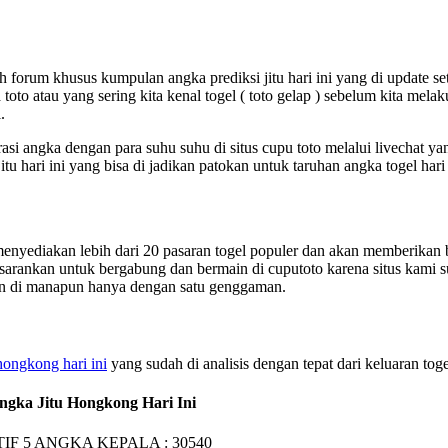
 forum khusus kumpulan angka prediksi jitu hari ini yang di update set
o atau yang sering kita kenal togel ( toto gelap ) sebelum kita melak
.
asi angka dengan para suhu suhu di situs cupu toto melalui livechat y
u hari ini yang bisa di jadikan patokan untuk taruhan angka togel hari 
menyediakan lebih dari 20 pasaran togel populer dan akan memberikan
mi sarankan untuk bergabung dan bermain di cuputoto karena situs kam
an di manapun hanya dengan satu genggaman.
hongkong hari ini
yang sudah di analisis dengan tepat dari keluaran to
ngka Jitu Hongkong Hari Ini
IF 5 ANGKA KEPALA : 30540