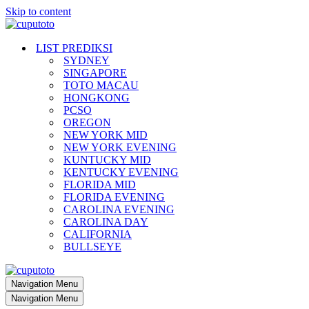
Skip to content
LIST PREDIKSI
SYDNEY
SINGAPORE
TOTO MACAU
HONGKONG
PCSO
OREGON
NEW YORK MID
NEW YORK EVENING
KUNTUCKY MID
KENTUCKY EVENING
FLORIDA MID
FLORIDA EVENING
CAROLINA EVENING
CAROLINA DAY
CALIFORNIA
BULLSEYE
Navigation Menu
Navigation Menu