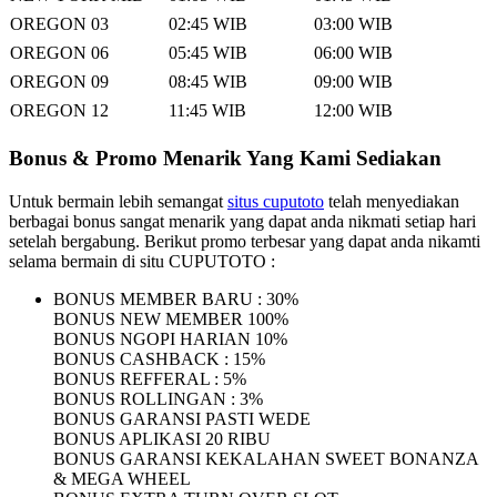
OREGON 03
02:45 WIB
03:00 WIB
OREGON 06
05:45 WIB
06:00 WIB
OREGON 09
08:45 WIB
09:00 WIB
OREGON 12
11:45 WIB
12:00 WIB
Bonus & Promo Menarik Yang Kami Sediakan
Untuk bermain lebih semangat
situs cuputoto
telah menyediakan
berbagai bonus sangat menarik yang dapat anda nikmati setiap hari
setelah bergabung. Berikut promo terbesar yang dapat anda nikamti
selama bermain di situ CUPUTOTO :
BONUS MEMBER BARU : 30%
BONUS NEW MEMBER 100%
BONUS NGOPI HARIAN 10%
BONUS CASHBACK : 15%
BONUS REFFERAL : 5%
BONUS ROLLINGAN : 3%
BONUS GARANSI PASTI WEDE
BONUS APLIKASI 20 RIBU
BONUS GARANSI KEKALAHAN SWEET BONANZA
& MEGA WHEEL