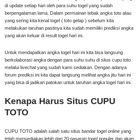
di update setiap hari oleh para suhu togel yang sudah
berpengalaman lama. Dalam permainan tebak angka toto atau
yang sering kita kenal togel ( toto gelap ) sebelum kita
melakukan taruhan pastinya kita sudah memiliki prediksi angka
yang akan keluar di result togel hari ini.
Untuk mendapatkan angka togel hari ini kita bisa langsung
berkolaborasi angka dengan para suhu suhu di situs cupu toto
melalui livechat yang sudah kami sediakan. Dengan adanya
forum prediksi ini kita dapat langsung melihat angka jitu hari ini
yang bisa di jadikan patokan untuk taruhan angka togel hari ini.
Kenapa Harus Situs CUPU
TOTO
CUPU TOTO adalah salah satu situs bandar togel online yang
telah menyediakan lebih dari 20 pasaran togel populer dan akan