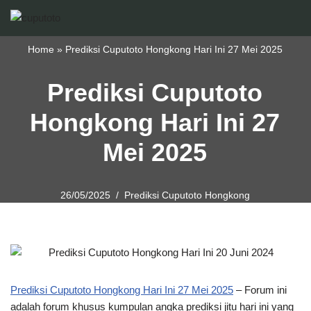
Skip
Home
»
Prediksi Cuputoto Hongkong Hari Ini 27 Mei 2025
to
content
Prediksi Cuputoto
Hongkong Hari Ini 27
Mei 2025
26/05/2025
Prediksi Cuputoto Hongkong
Prediksi Cuputoto Hongkong Hari Ini 27 Mei 2025
– Forum ini
adalah forum khusus kumpulan angka prediksi jitu hari ini yang