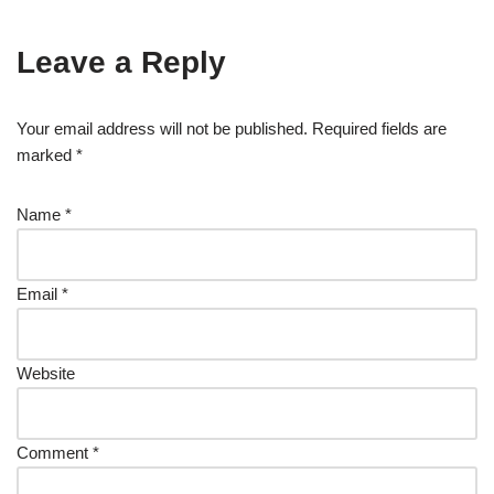
Leave a Reply
Your email address will not be published.
Required fields are
marked
*
Name
*
Email
*
Website
Comment
*