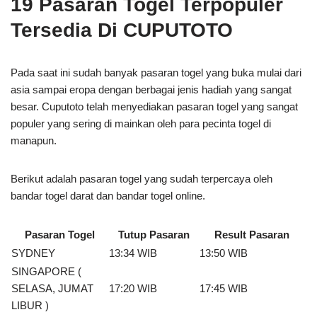
19 Pasaran Togel Terpopuler
Tersedia Di CUPUTOTO
Pada saat ini sudah banyak pasaran togel yang buka mulai dari
asia sampai eropa dengan berbagai jenis hadiah yang sangat
besar. Cuputoto telah menyediakan pasaran togel yang sangat
populer yang sering di mainkan oleh para pecinta togel di
manapun.
Berikut adalah pasaran togel yang sudah terpercaya oleh
bandar togel darat dan bandar togel online.
Pasaran Togel
Tutup Pasaran
Result Pasaran
SYDNEY
13:34 WIB
13:50 WIB
SINGAPORE (
SELASA, JUMAT
17:20 WIB
17:45 WIB
LIBUR )