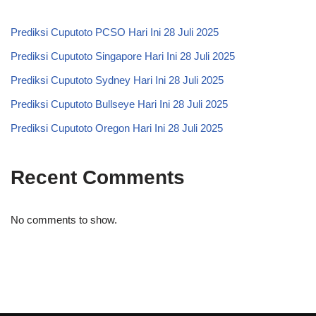
Prediksi Cuputoto PCSO Hari Ini 28 Juli 2025
Prediksi Cuputoto Singapore Hari Ini 28 Juli 2025
Prediksi Cuputoto Sydney Hari Ini 28 Juli 2025
Prediksi Cuputoto Bullseye Hari Ini 28 Juli 2025
Prediksi Cuputoto Oregon Hari Ini 28 Juli 2025
Recent Comments
No comments to show.