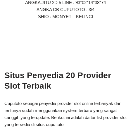
ANGKA JITU 2D 5 LINE : 93*02*14*38*74
ANGKA CB CUPUTOTO : 3/4
SHIO : MONYET – KELINCI
Situs Penyedia 20 Provider
Slot Terbaik
Cuputoto sebagai penyedia provider slot online terbanyak dan
tentunya sudah menggunakan system terbaru yang sangat
canggih yang terupdate. Berikut ini adalah daftar list provider slot
yang tersedia di situs cupu toto.