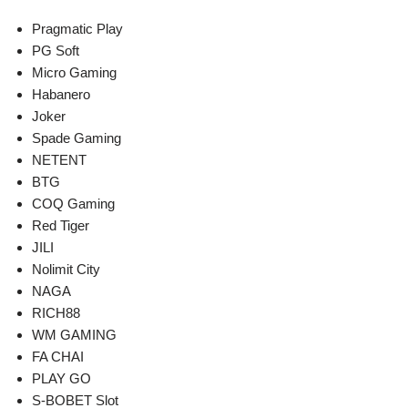
Pragmatic Play
PG Soft
Micro Gaming
Habanero
Joker
Spade Gaming
NETENT
BTG
COQ Gaming
Red Tiger
JILI
Nolimit City
NAGA
RICH88
WM GAMING
FA CHAI
PLAY GO
S-BOBET Slot