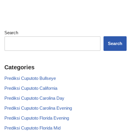
Search
Search
Categories
Prediksi Cuputoto Bullseye
Prediksi Cuputoto California
Prediksi Cuputoto Carolina Day
Prediksi Cuputoto Carolina Evening
Prediksi Cuputoto Florida Evening
Prediksi Cuputoto Florida Mid