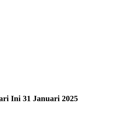
ri Ini 31 Januari 2025