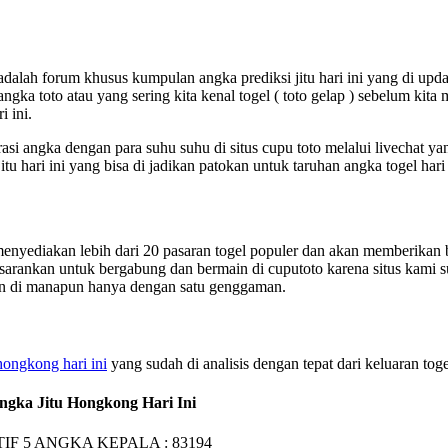
dalah forum khusus kumpulan angka prediksi jitu hari ini yang di updat
ka toto atau yang sering kita kenal togel ( toto gelap ) sebelum kita
i ini.
asi angka dengan para suhu suhu di situs cupu toto melalui livechat y
u hari ini yang bisa di jadikan patokan untuk taruhan angka togel hari 
menyediakan lebih dari 20 pasaran togel populer dan akan memberikan
mi sarankan untuk bergabung dan bermain di cuputoto karena situs kam
an di manapun hanya dengan satu genggaman.
hongkong hari ini
yang sudah di analisis dengan tepat dari keluaran to
ngka Jitu Hongkong Hari Ini
IF 5 ANGKA KEPALA : 83194