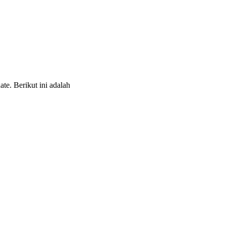
te. Berikut ini adalah