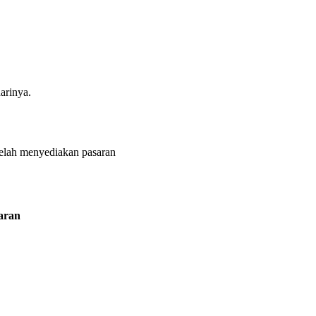
arinya.
 telah menyediakan pasaran
aran