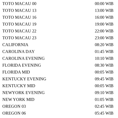
TOTO MACAU 00
00:00 WIB
TOTO MACAU 13
13:00 WIB
TOTO MACAU 16
16:00 WIB
TOTO MACAU 19
19:00 WIB
TOTO MACAU 22
22:00 WIB
TOTO MACAU 23
23:00 WIB
CALIFORNIA
08:20 WIB
CAROLINA DAY
01:45 WIB
CAROLINA EVENING
10:10 WIB
FLORIDA EVENING
08:30 WIB
FLORIDA MID
00:05 WIB
KENTUCKY EVENING
09:45 WIB
KENTUCKY MID
00:05 WIB
NEWYORK EVENING
09:10 WIB
NEW YORK MID
01:05 WIB
OREGON 03
02:45 WIB
OREGON 06
05:45 WIB