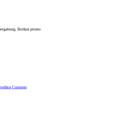
 bergabung. Berikut promo
rediksi Cuputoto