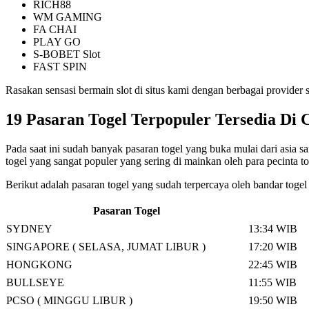
RICH88
WM GAMING
FA CHAI
PLAY GO
S-BOBET Slot
FAST SPIN
Rasakan sensasi bermain slot di situs kami dengan berbagai provide
19 Pasaran Togel Terpopuler Tersedia 
Pada saat ini sudah banyak pasaran togel yang buka mulai dari asia 
togel yang sangat populer yang sering di mainkan oleh para pecinta t
Berikut adalah pasaran togel yang sudah terpercaya oleh bandar togel 
Pasaran Togel
SYDNEY
13:34 WIB
SINGAPORE ( SELASA, JUMAT LIBUR )
17:20 WIB
HONGKONG
22:45 WIB
BULLSEYE
11:55 WIB
PCSO ( MINGGU LIBUR )
19:50 WIB