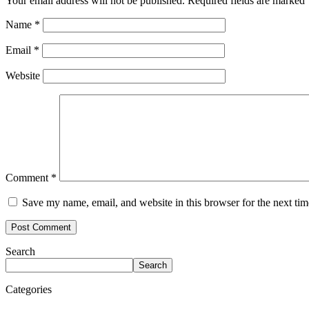
Your email address will not be published.
Required fields are marked
Name
*
Email
*
Website
Comment
*
Save my name, email, and website in this browser for the next ti
Search
Search
Categories