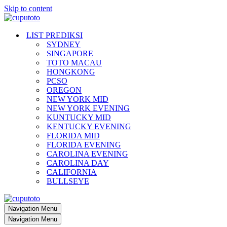
Skip to content
LIST PREDIKSI
SYDNEY
SINGAPORE
TOTO MACAU
HONGKONG
PCSO
OREGON
NEW YORK MID
NEW YORK EVENING
KUNTUCKY MID
KENTUCKY EVENING
FLORIDA MID
FLORIDA EVENING
CAROLINA EVENING
CAROLINA DAY
CALIFORNIA
BULLSEYE
Navigation Menu
Navigation Menu