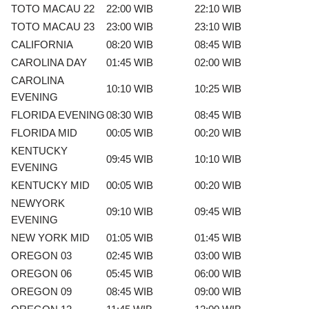
TOTO MACAU 22
22:00 WIB
22:10 WIB
TOTO MACAU 23
23:00 WIB
23:10 WIB
CALIFORNIA
08:20 WIB
08:45 WIB
CAROLINA DAY
01:45 WIB
02:00 WIB
CAROLINA
10:10 WIB
10:25 WIB
EVENING
FLORIDA EVENING
08:30 WIB
08:45 WIB
FLORIDA MID
00:05 WIB
00:20 WIB
KENTUCKY
09:45 WIB
10:10 WIB
EVENING
KENTUCKY MID
00:05 WIB
00:20 WIB
NEWYORK
09:10 WIB
09:45 WIB
EVENING
NEW YORK MID
01:05 WIB
01:45 WIB
OREGON 03
02:45 WIB
03:00 WIB
OREGON 06
05:45 WIB
06:00 WIB
OREGON 09
08:45 WIB
09:00 WIB