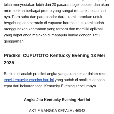
telah menyediakan lebih dari 20 pasaran togel populer dan akan
memberikan berbagai promo yang sangat menarik setiap hari
nya. Para suhu dan para bandar darat kami sarankan untuk
bergabung dan bermain di cuputoto karena situs kami sudah
menggunakan keamanan yang terbaru dan memilki aplikasi
yang dapat anda mainkan di manapun hanya dengan satu
genggaman.
Prediksi CUPUTOTO Kentucky Evening 13 Mei
2025
Berikut ini adalah prediksi angka yang akan keluar dalam resul
togel kentucky evening hari ini
yang sudah di analisis dengan
tepat dari keluaran togel Kentucky Evening sebelumnya.
Angka Jitu Kentucky Evening Hari Ini
AKTIF 5 ANGKA KEPALA : 46943