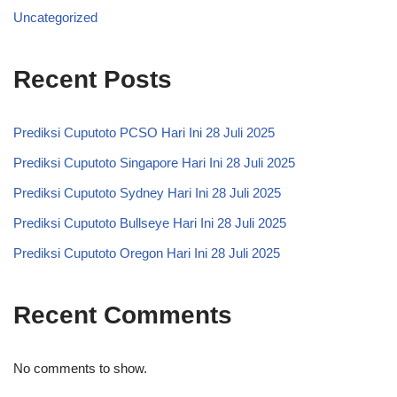
Uncategorized
Recent Posts
Prediksi Cuputoto PCSO Hari Ini 28 Juli 2025
Prediksi Cuputoto Singapore Hari Ini 28 Juli 2025
Prediksi Cuputoto Sydney Hari Ini 28 Juli 2025
Prediksi Cuputoto Bullseye Hari Ini 28 Juli 2025
Prediksi Cuputoto Oregon Hari Ini 28 Juli 2025
Recent Comments
No comments to show.