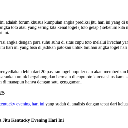
ni adalah forum khusus kumpulan angka prediksi jitu hari ini yang di u
ka toto atau yang sering kita kenal togel ( toto gelap ) sebelum kita
i ini.
asi angka dengan para suhu suhu di situs cupu toto melalui livechat y
u hari ini yang bisa di jadikan patokan untuk taruhan angka togel hari 
menyediakan lebih dari 20 pasaran togel populer dan akan memberikan
mi sarankan untuk bergabung dan bermain di cuputoto karena situs kam
an di manapun hanya dengan satu genggaman.
25
kentucky evening hari ini
yang sudah di analisis dengan tepat dari kelu
 Jitu Kentucky Evening Hari Ini