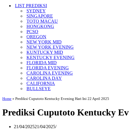
LIST PREDIKSI
SYDNEY
SINGAPORE
TOTO MACAU
HONGKONG
PCSO
OREGON
NEW YORK MID
NEW YORK EVENING
KUNTUCKY MID
KENTUCKY EVENING
FLORIDA MID
FLORIDA EVENING
CAROLINA EVENING
CAROLINA DAY
CALIFORNIA
BULLSEYE
Home
»
Prediksi Cuputoto Kentucky Evening Hari Ini 22 April 2025
Prediksi Cuputoto Kentucky Eve
21/04/2025
21/04/2025