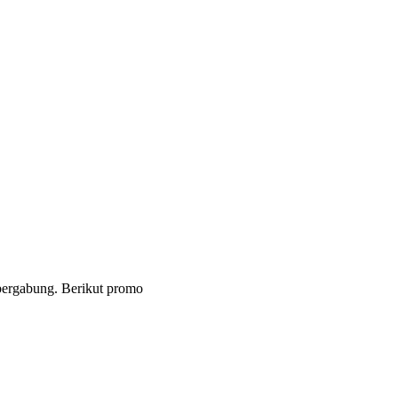
 bergabung. Berikut promo