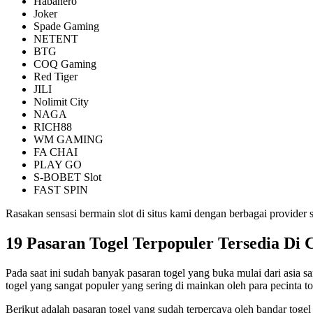
Habanero
Joker
Spade Gaming
NETENT
BTG
COQ Gaming
Red Tiger
JILI
Nolimit City
NAGA
RICH88
WM GAMING
FA CHAI
PLAY GO
S-BOBET Slot
FAST SPIN
Rasakan sensasi bermain slot di situs kami dengan berbagai provide
19 Pasaran Togel Terpopuler Tersedia 
Pada saat ini sudah banyak pasaran togel yang buka mulai dari asia 
togel yang sangat populer yang sering di mainkan oleh para pecinta t
Berikut adalah pasaran togel yang sudah terpercaya oleh bandar togel 