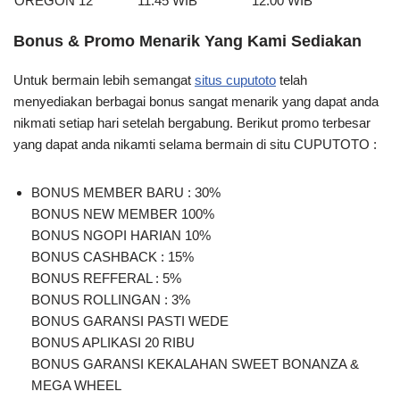
OREGON 12
11:45 WIB
12:00 WIB
Bonus & Promo Menarik Yang Kami Sediakan
Untuk bermain lebih semangat
situs cuputoto
telah
menyediakan berbagai bonus sangat menarik yang dapat anda
nikmati setiap hari setelah bergabung. Berikut promo terbesar
yang dapat anda nikamti selama bermain di situ CUPUTOTO :
BONUS MEMBER BARU : 30%
BONUS NEW MEMBER 100%
BONUS NGOPI HARIAN 10%
BONUS CASHBACK : 15%
BONUS REFFERAL : 5%
BONUS ROLLINGAN : 3%
BONUS GARANSI PASTI WEDE
BONUS APLIKASI 20 RIBU
BONUS GARANSI KEKALAHAN SWEET BONANZA &
MEGA WHEEL