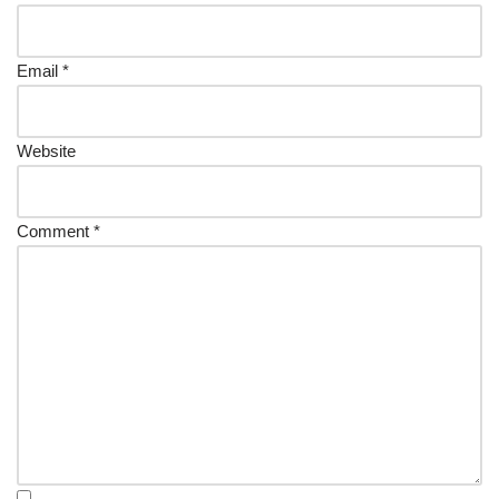
Email
*
Website
Comment
*