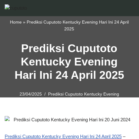
Skip
Home
»
Prediksi Cuputoto Kentucky Evening Hari Ini 24 April
to
2025
content
Prediksi Cuputoto
Kentucky Evening
Hari Ini 24 April 2025
23/04/2025
Prediksi Cuputoto Kentucky Evening
Prediksi Cuputoto Kentucky Evening Hari Ini 24 April 2025
–