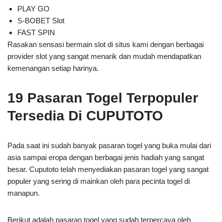
PLAY GO
S-BOBET Slot
FAST SPIN
Rasakan sensasi bermain slot di situs kami dengan berbagai
provider slot yang sangat menarik dan mudah mendapatkan
kemenangan setiap harinya.
19 Pasaran Togel Terpopuler
Tersedia Di CUPUTOTO
Pada saat ini sudah banyak pasaran togel yang buka mulai dari
asia sampai eropa dengan berbagai jenis hadiah yang sangat
besar. Cuputoto telah menyediakan pasaran togel yang sangat
populer yang sering di mainkan oleh para pecinta togel di
manapun.
Berikut adalah pasaran togel yang sudah terpercaya oleh