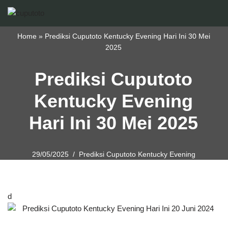
Skip
Home
»
Prediksi Cuputoto Kentucky Evening Hari Ini 30 Mei
to
2025
content
Prediksi Cuputoto
Kentucky Evening
Hari Ini 30 Mei 2025
29/05/2025
Prediksi Cuputoto Kentucky Evening
d