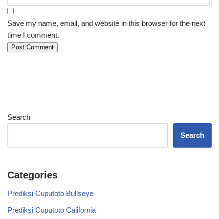
Save my name, email, and website in this browser for the next
time I comment.
Search
Search
Categories
Prediksi Cuputoto Bullseye
Prediksi Cuputoto California