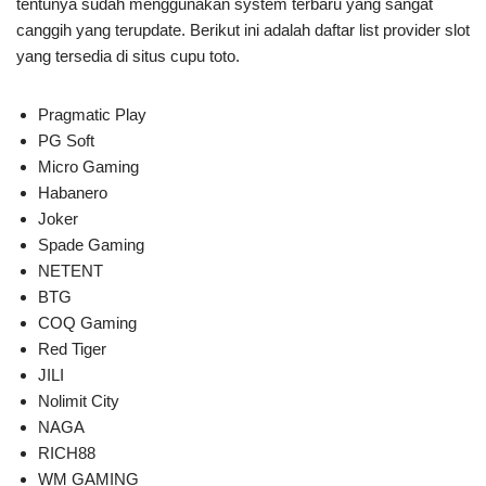
tentunya sudah menggunakan system terbaru yang sangat
canggih yang terupdate. Berikut ini adalah daftar list provider slot
yang tersedia di situs cupu toto.
Pragmatic Play
PG Soft
Micro Gaming
Habanero
Joker
Spade Gaming
NETENT
BTG
COQ Gaming
Red Tiger
JILI
Nolimit City
NAGA
RICH88
WM GAMING