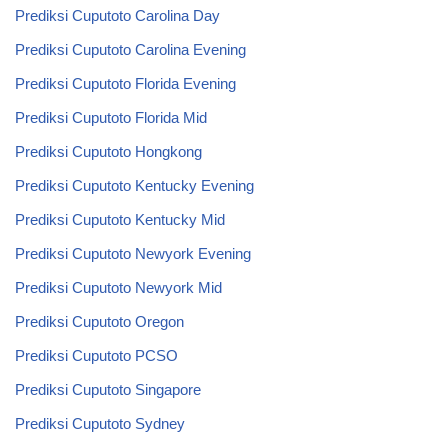
Prediksi Cuputoto Carolina Day
Prediksi Cuputoto Carolina Evening
Prediksi Cuputoto Florida Evening
Prediksi Cuputoto Florida Mid
Prediksi Cuputoto Hongkong
Prediksi Cuputoto Kentucky Evening
Prediksi Cuputoto Kentucky Mid
Prediksi Cuputoto Newyork Evening
Prediksi Cuputoto Newyork Mid
Prediksi Cuputoto Oregon
Prediksi Cuputoto PCSO
Prediksi Cuputoto Singapore
Prediksi Cuputoto Sydney