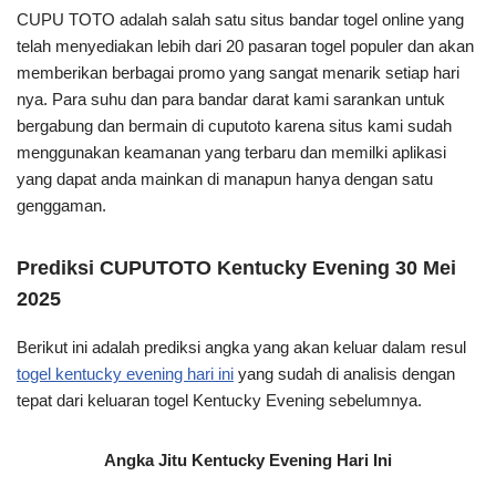
CUPU TOTO adalah salah satu situs bandar togel online yang
telah menyediakan lebih dari 20 pasaran togel populer dan akan
memberikan berbagai promo yang sangat menarik setiap hari
nya. Para suhu dan para bandar darat kami sarankan untuk
bergabung dan bermain di cuputoto karena situs kami sudah
menggunakan keamanan yang terbaru dan memilki aplikasi
yang dapat anda mainkan di manapun hanya dengan satu
genggaman.
Prediksi CUPUTOTO Kentucky Evening 30 Mei
2025
Berikut ini adalah prediksi angka yang akan keluar dalam resul
togel kentucky evening hari ini
yang sudah di analisis dengan
tepat dari keluaran togel Kentucky Evening sebelumnya.
Angka Jitu Kentucky Evening Hari Ini