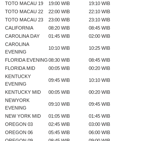
TOTO MACAU 19
19:00 WIB
19:10 WIB
TOTO MACAU 22
22:00 WIB
22:10 WIB
TOTO MACAU 23
23:00 WIB
23:10 WIB
CALIFORNIA
08:20 WIB
08:45 WIB
CAROLINA DAY
01:45 WIB
02:00 WIB
CAROLINA
10:10 WIB
10:25 WIB
EVENING
FLORIDA EVENING
08:30 WIB
08:45 WIB
FLORIDA MID
00:05 WIB
00:20 WIB
KENTUCKY
09:45 WIB
10:10 WIB
EVENING
KENTUCKY MID
00:05 WIB
00:20 WIB
NEWYORK
09:10 WIB
09:45 WIB
EVENING
NEW YORK MID
01:05 WIB
01:45 WIB
OREGON 03
02:45 WIB
03:00 WIB
OREGON 06
05:45 WIB
06:00 WIB
OREGON 09
08:45 WIB
09:00 WIB