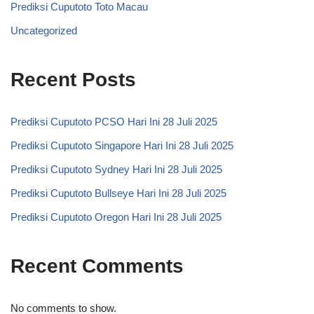
Prediksi Cuputoto Toto Macau
Uncategorized
Recent Posts
Prediksi Cuputoto PCSO Hari Ini 28 Juli 2025
Prediksi Cuputoto Singapore Hari Ini 28 Juli 2025
Prediksi Cuputoto Sydney Hari Ini 28 Juli 2025
Prediksi Cuputoto Bullseye Hari Ini 28 Juli 2025
Prediksi Cuputoto Oregon Hari Ini 28 Juli 2025
Recent Comments
No comments to show.