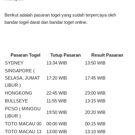
Berikut adalah pasaran togel yang sudah terpercaya oleh
bandar togel darat dan bandar togel online.
Pasaran Togel
Tutup Pasaran
Result Pasaran
SYDNEY
13:34 WIB
13:50 WIB
SINGAPORE (
SELASA, JUMAT
17:20 WIB
17:45 WIB
LIBUR )
HONGKONG
22:45 WIB
23:00 WIB
BULLSEYE
11:55 WIB
13:15 WIB
PCSO ( MINGGU
19:50 WIB
20:20 WIB
LIBUR )
TOTO MACAU 00
00:00 WIB
00:15 WIB
TOTO MACAU 13
13:00 WIB
13:10 WIB