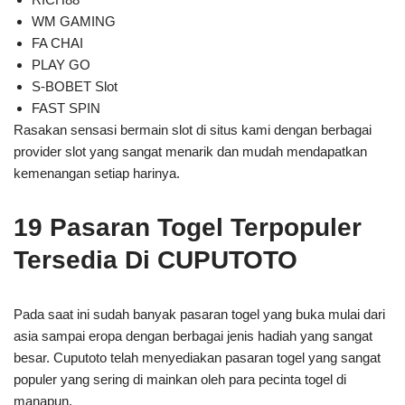
WM GAMING
FA CHAI
PLAY GO
S-BOBET Slot
FAST SPIN
Rasakan sensasi bermain slot di situs kami dengan berbagai
provider slot yang sangat menarik dan mudah mendapatkan
kemenangan setiap harinya.
19 Pasaran Togel Terpopuler
Tersedia Di CUPUTOTO
Pada saat ini sudah banyak pasaran togel yang buka mulai dari
asia sampai eropa dengan berbagai jenis hadiah yang sangat
besar. Cuputoto telah menyediakan pasaran togel yang sangat
populer yang sering di mainkan oleh para pecinta togel di
manapun.