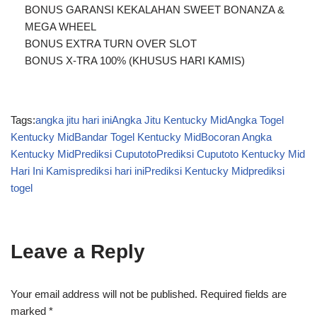
BONUS GARANSI KEKALAHAN SWEET BONANZA &
MEGA WHEEL
BONUS EXTRA TURN OVER SLOT
BONUS X-TRA 100% (KHUSUS HARI KAMIS)
Tags:
angka jitu hari ini
Angka Jitu Kentucky Mid
Angka Togel
Kentucky Mid
Bandar Togel Kentucky Mid
Bocoran Angka
Kentucky Mid
Prediksi Cuputoto
Prediksi Cuputoto Kentucky Mid
Hari Ini Kamis
prediksi hari ini
Prediksi Kentucky Mid
prediksi
togel
Leave a Reply
Your email address will not be published.
Required fields are
marked
*