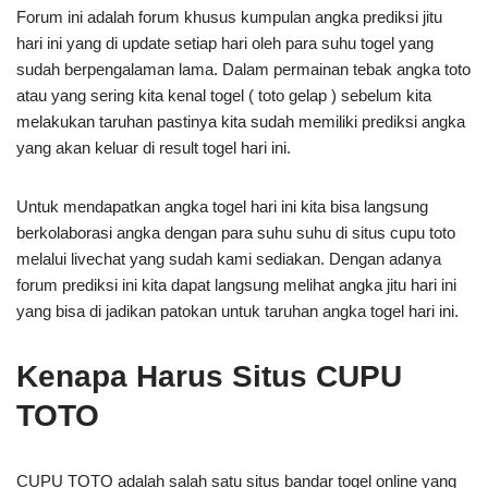
Forum ini adalah forum khusus kumpulan angka prediksi jitu
hari ini yang di update setiap hari oleh para suhu togel yang
sudah berpengalaman lama. Dalam permainan tebak angka toto
atau yang sering kita kenal togel ( toto gelap ) sebelum kita
melakukan taruhan pastinya kita sudah memiliki prediksi angka
yang akan keluar di result togel hari ini.
Untuk mendapatkan angka togel hari ini kita bisa langsung
berkolaborasi angka dengan para suhu suhu di situs cupu toto
melalui livechat yang sudah kami sediakan. Dengan adanya
forum prediksi ini kita dapat langsung melihat angka jitu hari ini
yang bisa di jadikan patokan untuk taruhan angka togel hari ini.
Kenapa Harus Situs CUPU
TOTO
CUPU TOTO adalah salah satu situs bandar togel online yang