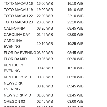
TOTO MACAU 16
16:00 WIB
16:10 WIB
TOTO MACAU 19
19:00 WIB
19:10 WIB
TOTO MACAU 22
22:00 WIB
22:10 WIB
TOTO MACAU 23
23:00 WIB
23:10 WIB
CALIFORNIA
08:20 WIB
08:45 WIB
CAROLINA DAY
01:45 WIB
02:00 WIB
CAROLINA
10:10 WIB
10:25 WIB
EVENING
FLORIDA EVENING
08:30 WIB
08:45 WIB
FLORIDA MID
00:05 WIB
00:20 WIB
KENTUCKY
09:45 WIB
10:10 WIB
EVENING
KENTUCKY MID
00:05 WIB
00:20 WIB
NEWYORK
09:10 WIB
09:45 WIB
EVENING
NEW YORK MID
01:05 WIB
01:45 WIB
OREGON 03
02:45 WIB
03:00 WIB