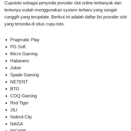
Cuputoto sebagai penyedia provider slot online terbanyak dan
tentunya sudah menggunakan system terbaru yang sangat
canggih yang terupdate. Berikut ini adalah daftar list provider slot
yang tersedia di situs cupu toto.
Pragmatic Play
PG Soft
Micro Gaming
Habanero
Joker
Spade Gaming
NETENT
BTG
COQ Gaming
Red Tiger
JILI
Nolimit City
NAGA
RICH88