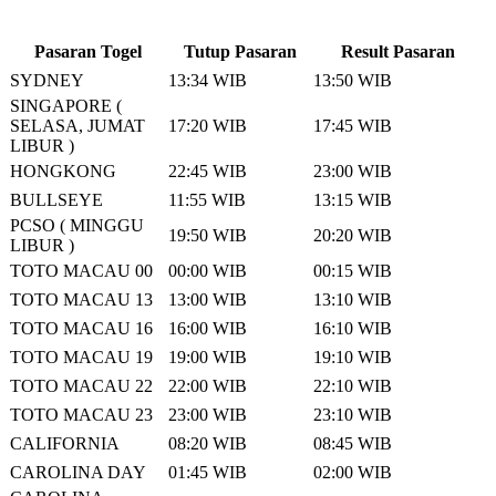
Pasaran Togel
Tutup Pasaran
Result Pasaran
SYDNEY
13:34 WIB
13:50 WIB
SINGAPORE (
SELASA, JUMAT
17:20 WIB
17:45 WIB
LIBUR )
HONGKONG
22:45 WIB
23:00 WIB
BULLSEYE
11:55 WIB
13:15 WIB
PCSO ( MINGGU
19:50 WIB
20:20 WIB
LIBUR )
TOTO MACAU 00
00:00 WIB
00:15 WIB
TOTO MACAU 13
13:00 WIB
13:10 WIB
TOTO MACAU 16
16:00 WIB
16:10 WIB
TOTO MACAU 19
19:00 WIB
19:10 WIB
TOTO MACAU 22
22:00 WIB
22:10 WIB
TOTO MACAU 23
23:00 WIB
23:10 WIB
CALIFORNIA
08:20 WIB
08:45 WIB
CAROLINA DAY
01:45 WIB
02:00 WIB