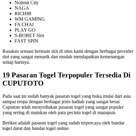
Nolimit City
NAGA
RICH88
WM GAMING
FA CHAI
PLAY GO
S-BOBET Slot
FAST SPIN
Rasakan sensasi bermain slot di situs kami dengan berbagai provider
slot yang sangat menarik dan mudah mendapatkan kemenangan
setiap harinya.
19 Pasaran Togel Terpopuler Tersedia Di
CUPUTOTO
Pada saat ini sudah banyak pasaran togel yang buka mulai dari asia
sampai eropa dengan berbagai jenis hadiah yang sangat besar.
Cuputoto telah menyediakan pasaran togel yang sangat populer
yang sering di mainkan oleh para pecinta togel di manapun.
Berikut adalah pasaran togel yang sudah terpercaya oleh bandar
togel darat dan bandar togel online.