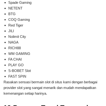
Spade Gaming
NETENT
BTG
COQ Gaming
Red Tiger
JILI
Nolimit City
NAGA
RICH88
WM GAMING
FA CHAI
PLAY GO
S-BOBET Slot
FAST SPIN
Rasakan sensasi bermain slot di situs kami dengan berbagai
provider slot yang sangat menarik dan mudah mendapatkan
kemenangan setiap harinya.