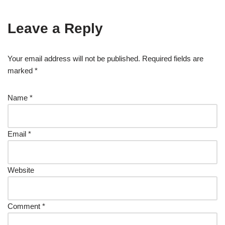
Leave a Reply
Your email address will not be published.
Required fields are
marked
*
Name
*
Email
*
Website
Comment
*