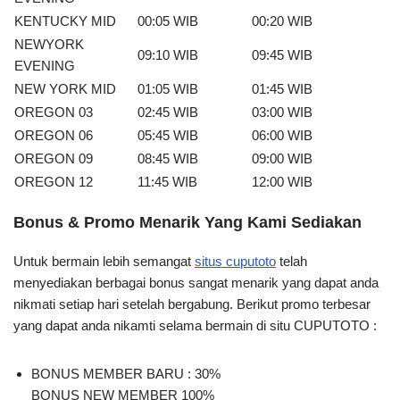
KENTUCKY MID
00:05 WIB
00:20 WIB
NEWYORK
09:10 WIB
09:45 WIB
EVENING
NEW YORK MID
01:05 WIB
01:45 WIB
OREGON 03
02:45 WIB
03:00 WIB
OREGON 06
05:45 WIB
06:00 WIB
OREGON 09
08:45 WIB
09:00 WIB
OREGON 12
11:45 WIB
12:00 WIB
Bonus & Promo Menarik Yang Kami Sediakan
Untuk bermain lebih semangat
situs cuputoto
telah
menyediakan berbagai bonus sangat menarik yang dapat anda
nikmati setiap hari setelah bergabung. Berikut promo terbesar
yang dapat anda nikamti selama bermain di situ CUPUTOTO :
BONUS MEMBER BARU : 30%
BONUS NEW MEMBER 100%