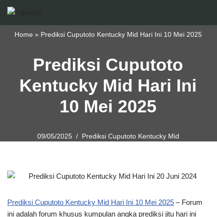
Skip
Home
»
Prediksi Cuputoto Kentucky Mid Hari Ini 10 Mei 2025
to
content
Prediksi Cuputoto
Kentucky Mid Hari Ini
10 Mei 2025
09/05/2025
Prediksi Cuputoto Kentucky Mid
Prediksi Cuputoto Kentucky Mid Hari Ini 10 Mei 2025
– Forum
ini adalah forum khusus kumpulan angka prediksi jitu hari ini