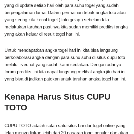
yang di update setiap hari oleh para suhu togel yang sudah
berpengalaman lama. Dalam permainan tebak angka toto atau
yang sering kita kenal togel ( toto gelap ) sebelum kita
melakukan taruhan pastinya kita sudah memiliki prediksi angka
yang akan keluar di result togel hari ini.
Untuk mendapatkan angka togel hari ini kita bisa langsung
berkolaborasi angka dengan para suhu suhu di situs cupu toto
melalui livechat yang sudah kami sediakan. Dengan adanya
forum prediksi ini kita dapat langsung melihat angka jitu hari ini
yang bisa di jadikan patokan untuk taruhan angka togel hari ini.
Kenapa Harus Situs CUPU
TOTO
CUPU TOTO adalah salah satu situs bandar togel online yang
telah menyediakan lebih dari 20 pasaran togel populer dan akan