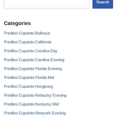
Search
Categories
Prediksi Cuputoto Bullseye
Prediksi Cuputoto California
Prediksi Cuputoto Carolina Day
Prediksi Cuputoto Carolina Evening
Prediksi Cuputoto Florida Evening
Prediksi Cuputoto Florida Mid
Prediksi Cuputoto Hongkong
Prediksi Cuputoto Kentucky Evening
Prediksi Cuputoto Kentucky Mid
Prediksi Cuputoto Newyork Evening