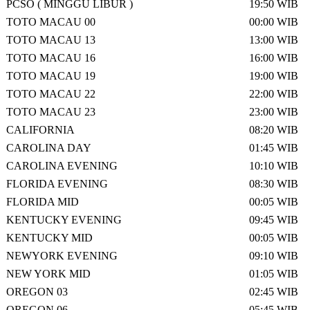
PCSO ( MINGGU LIBUR )
19:50 WIB
TOTO MACAU 00
00:00 WIB
TOTO MACAU 13
13:00 WIB
TOTO MACAU 16
16:00 WIB
TOTO MACAU 19
19:00 WIB
TOTO MACAU 22
22:00 WIB
TOTO MACAU 23
23:00 WIB
CALIFORNIA
08:20 WIB
CAROLINA DAY
01:45 WIB
CAROLINA EVENING
10:10 WIB
FLORIDA EVENING
08:30 WIB
FLORIDA MID
00:05 WIB
KENTUCKY EVENING
09:45 WIB
KENTUCKY MID
00:05 WIB
NEWYORK EVENING
09:10 WIB
NEW YORK MID
01:05 WIB
OREGON 03
02:45 WIB
OREGON 06
05:45 WIB