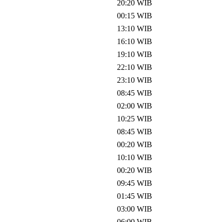
20:20 WIB
00:15 WIB
13:10 WIB
16:10 WIB
19:10 WIB
22:10 WIB
23:10 WIB
08:45 WIB
02:00 WIB
10:25 WIB
08:45 WIB
00:20 WIB
10:10 WIB
00:20 WIB
09:45 WIB
01:45 WIB
03:00 WIB
06:00 WIB