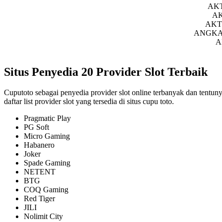
AKT
AK
AKTI
ANGKA J
A
Situs Penyedia 20 Provider Slot Terbaik
Cuputoto sebagai penyedia provider slot online terbanyak dan tentun
daftar list provider slot yang tersedia di situs cupu toto.
Pragmatic Play
PG Soft
Micro Gaming
Habanero
Joker
Spade Gaming
NETENT
BTG
COQ Gaming
Red Tiger
JILI
Nolimit City