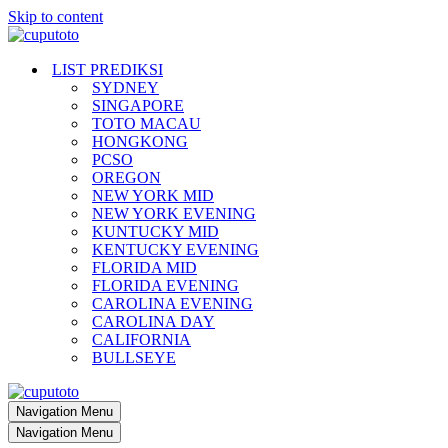
Skip to content
LIST PREDIKSI
SYDNEY
SINGAPORE
TOTO MACAU
HONGKONG
PCSO
OREGON
NEW YORK MID
NEW YORK EVENING
KUNTUCKY MID
KENTUCKY EVENING
FLORIDA MID
FLORIDA EVENING
CAROLINA EVENING
CAROLINA DAY
CALIFORNIA
BULLSEYE
Navigation Menu
Navigation Menu