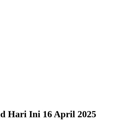
 Hari Ini 16 April 2025