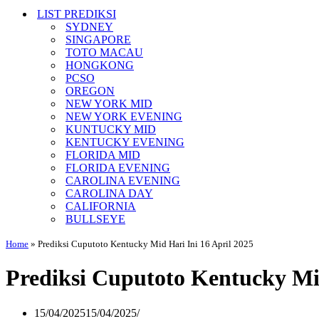
LIST PREDIKSI
SYDNEY
SINGAPORE
TOTO MACAU
HONGKONG
PCSO
OREGON
NEW YORK MID
NEW YORK EVENING
KUNTUCKY MID
KENTUCKY EVENING
FLORIDA MID
FLORIDA EVENING
CAROLINA EVENING
CAROLINA DAY
CALIFORNIA
BULLSEYE
Home
»
Prediksi Cuputoto Kentucky Mid Hari Ini 16 April 2025
Prediksi Cuputoto Kentucky Mid
15/04/2025
15/04/2025