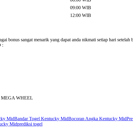
09:00 WIB
12:00 WIB
gai bonus sangat menarik yang dapat anda nikmati setiap hari setelah
 :
 MEGA WHEEL
cky Mid
Bandar Togel Kentucky Mid
Bocoran Angka Kentucky Mid
Pre
tucky Mid
prediksi togel