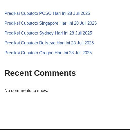
Prediksi Cuputoto PCSO Hari Ini 28 Juli 2025
Prediksi Cuputoto Singapore Hari Ini 28 Juli 2025
Prediksi Cuputoto Sydney Hari Ini 28 Juli 2025
Prediksi Cuputoto Bullseye Hari Ini 28 Juli 2025
Prediksi Cuputoto Oregon Hari Ini 28 Juli 2025
Recent Comments
No comments to show.