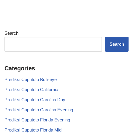
Search
Search
Categories
Prediksi Cuputoto Bullseye
Prediksi Cuputoto California
Prediksi Cuputoto Carolina Day
Prediksi Cuputoto Carolina Evening
Prediksi Cuputoto Florida Evening
Prediksi Cuputoto Florida Mid