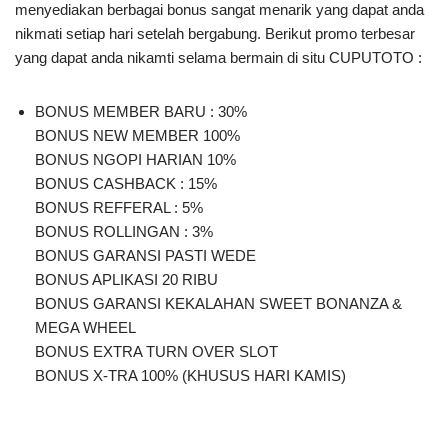
menyediakan berbagai bonus sangat menarik yang dapat anda
nikmati setiap hari setelah bergabung. Berikut promo terbesar
yang dapat anda nikamti selama bermain di situ CUPUTOTO :
BONUS MEMBER BARU : 30%
BONUS NEW MEMBER 100%
BONUS NGOPI HARIAN 10%
BONUS CASHBACK : 15%
BONUS REFFERAL : 5%
BONUS ROLLINGAN : 3%
BONUS GARANSI PASTI WEDE
BONUS APLIKASI 20 RIBU
BONUS GARANSI KEKALAHAN SWEET BONANZA &
MEGA WHEEL
BONUS EXTRA TURN OVER SLOT
BONUS X-TRA 100% (KHUSUS HARI KAMIS)