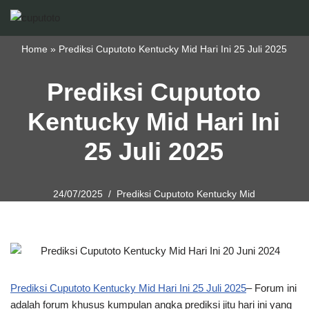
Skip
Home
»
Prediksi Cuputoto Kentucky Mid Hari Ini 25 Juli 2025
to
content
Prediksi Cuputoto
Kentucky Mid Hari Ini
25 Juli 2025
24/07/2025
Prediksi Cuputoto Kentucky Mid
Prediksi Cuputoto Kentucky Mid Hari Ini 25 Juli 2025
– Forum ini
adalah forum khusus kumpulan angka prediksi jitu hari ini yang