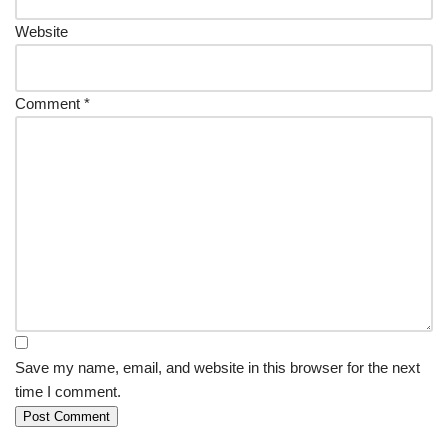
Website
Comment
*
Save my name, email, and website in this browser for the next
time I comment.