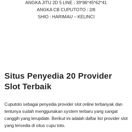
ANGKA JITU 2D 5 LINE : 39*86*45*62*41
ANGKA CB CUPUTOTO : 2/8
SHIO : HARIMAU – KELINCI
Situs Penyedia 20 Provider
Slot Terbaik
Cuputoto sebagai penyedia provider slot online terbanyak dan
tentunya sudah menggunakan system terbaru yang sangat
canggih yang terupdate. Berikut ini adalah daftar list provider slot
yang tersedia di situs cupu toto.