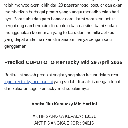
telah menyediakan lebih dari 20 pasaran togel populer dan akan
memberikan berbagai promo yang sangat menarik setiap hari
nya. Para suhu dan para bandar darat kami sarankan untuk
bergabung dan bermain di cuputoto karena situs kami sudah
menggunakan keamanan yang terbaru dan memilki aplikasi
yang dapat anda mainkan di manapun hanya dengan satu
genggaman.
Prediksi CUPUTOTO Kentucky Mid 29 April 2025
Berikut ini adalah prediksi angka yang akan keluar dalam resul
togel kentucky mid hari ini
yang sudah di analisis dengan tepat
dari keluaran togel kentucky mid sebelumnya.
Angka Jitu Kentucky Mid Hari Ini
AKTIF 5 ANGKA KEPALA : 18931
AKTIF 5 ANGKA EKOR : 94615