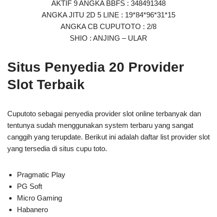
AKTIF 9 ANGKA BBFS : 348491348
ANGKA JITU 2D 5 LINE : 19*84*96*31*15
ANGKA CB CUPUTOTO : 2/8
SHIO : ANJING – ULAR
Situs Penyedia 20 Provider
Slot Terbaik
Cuputoto sebagai penyedia provider slot online terbanyak dan
tentunya sudah menggunakan system terbaru yang sangat
canggih yang terupdate. Berikut ini adalah daftar list provider slot
yang tersedia di situs cupu toto.
Pragmatic Play
PG Soft
Micro Gaming
Habanero