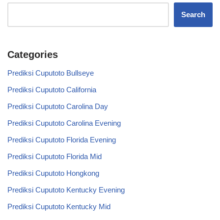
Search
Categories
Prediksi Cuputoto Bullseye
Prediksi Cuputoto California
Prediksi Cuputoto Carolina Day
Prediksi Cuputoto Carolina Evening
Prediksi Cuputoto Florida Evening
Prediksi Cuputoto Florida Mid
Prediksi Cuputoto Hongkong
Prediksi Cuputoto Kentucky Evening
Prediksi Cuputoto Kentucky Mid