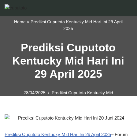
Skip
Home
»
Prediksi Cuputoto Kentucky Mid Hari Ini 29 April
to
2025
content
Prediksi Cuputoto
Kentucky Mid Hari Ini
29 April 2025
28/04/2025
Prediksi Cuputoto Kentucky Mid
Prediksi Cuputoto Kentucky Mid Hari Ini 29 April 2025
– Forum