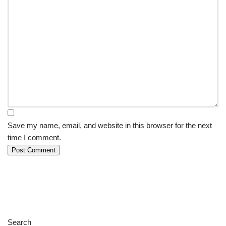
Save my name, email, and website in this browser for the next
time I comment.
Search