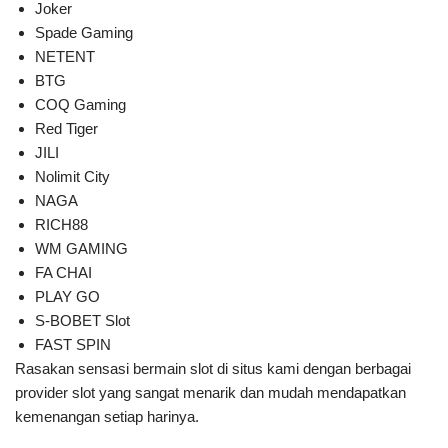
Joker
Spade Gaming
NETENT
BTG
COQ Gaming
Red Tiger
JILI
Nolimit City
NAGA
RICH88
WM GAMING
FA CHAI
PLAY GO
S-BOBET Slot
FAST SPIN
Rasakan sensasi bermain slot di situs kami dengan berbagai
provider slot yang sangat menarik dan mudah mendapatkan
kemenangan setiap harinya.