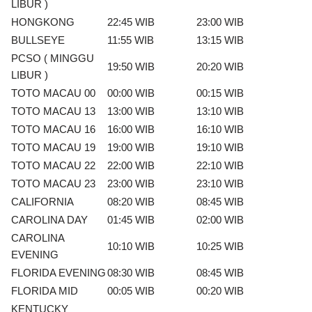
LIBUR )
HONGKONG
22:45 WIB
23:00 WIB
BULLSEYE
11:55 WIB
13:15 WIB
PCSO ( MINGGU
19:50 WIB
20:20 WIB
LIBUR )
TOTO MACAU 00
00:00 WIB
00:15 WIB
TOTO MACAU 13
13:00 WIB
13:10 WIB
TOTO MACAU 16
16:00 WIB
16:10 WIB
TOTO MACAU 19
19:00 WIB
19:10 WIB
TOTO MACAU 22
22:00 WIB
22:10 WIB
TOTO MACAU 23
23:00 WIB
23:10 WIB
CALIFORNIA
08:20 WIB
08:45 WIB
CAROLINA DAY
01:45 WIB
02:00 WIB
CAROLINA
10:10 WIB
10:25 WIB
EVENING
FLORIDA EVENING
08:30 WIB
08:45 WIB
FLORIDA MID
00:05 WIB
00:20 WIB
KENTUCKY