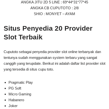
ANGKA JITU 2D 5 LINE : 69*44*31*77*45
ANGKA CB CUPUTOTO : 2/8
SHIO : MONYET – AYAM
Situs Penyedia 20 Provider
Slot Terbaik
Cuputoto sebagai penyedia provider slot online terbanyak dan
tentunya sudah menggunakan system terbaru yang sangat
canggih yang terupdate. Berikut ini adalah daftar list provider slot
yang tersedia di situs cupu toto.
Pragmatic Play
PG Soft
Micro Gaming
Habanero
Joker