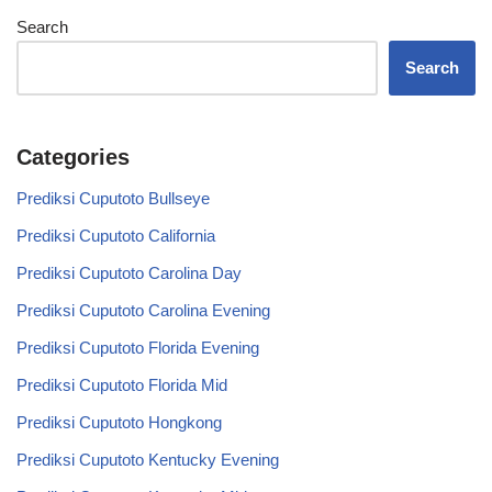
Search
Search
Categories
Prediksi Cuputoto Bullseye
Prediksi Cuputoto California
Prediksi Cuputoto Carolina Day
Prediksi Cuputoto Carolina Evening
Prediksi Cuputoto Florida Evening
Prediksi Cuputoto Florida Mid
Prediksi Cuputoto Hongkong
Prediksi Cuputoto Kentucky Evening