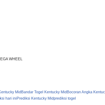
MEGA WHEEL
Kentucky Mid
Bandar Togel Kentucky Mid
Bocoran Angka Kentuc
ksi hari ini
Prediksi Kentucky Mid
prediksi togel