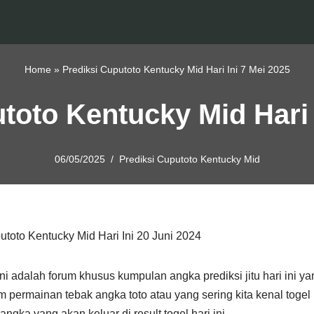
Home
»
Prediksi Cuputoto Kentucky Mid Hari Ini 7 Mei 2025
toto Kentucky Mid Hari 
06/05/2025
Prediksi Cuputoto Kentucky Mid
ni adalah forum khusus kumpulan angka prediksi jitu hari ini yan
ermainan tebak angka toto atau yang sering kita kenal togel (
ngka yang akan keluar di result togel hari ini.