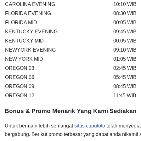
CAROLINA EVENING
10:10 WIB
FLORIDA EVENING
08:30 WIB
FLORIDA MID
00:05 WIB
KENTUCKY EVENING
09:45 WIB
KENTUCKY MID
00:05 WIB
NEWYORK EVENING
09:10 WIB
NEW YORK MID
01:05 WIB
OREGON 03
02:45 WIB
OREGON 06
05:45 WIB
OREGON 09
08:45 WIB
OREGON 12
11:45 WIB
Bonus & Promo Menarik Yang Kami Sediakan
Untuk bermain lebih semangat
situs cuputoto
telah menyediak
bergabung. Berikut promo terbesar yang dapat anda nikamti