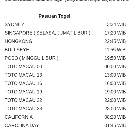
Pasaran Togel
SYDNEY
13:34 WIB
SINGAPORE ( SELASA, JUMAT LIBUR )
17:20 WIB
HONGKONG
22:45 WIB
BULLSEYE
11:55 WIB
PCSO ( MINGGU LIBUR )
19:50 WIB
TOTO MACAU 00
00:00 WIB
TOTO MACAU 13
13:00 WIB
TOTO MACAU 16
16:00 WIB
TOTO MACAU 19
19:00 WIB
TOTO MACAU 22
22:00 WIB
TOTO MACAU 23
23:00 WIB
CALIFORNIA
08:20 WIB
CAROLINA DAY
01:45 WIB