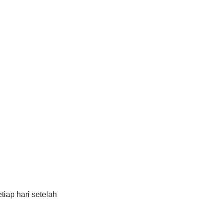
iap hari setelah