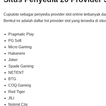
Cuputoto sebagai penyedia provider slot online terbanyak 
Berikut ini adalah daftar list provider slot yang tersedia di situ
Pragmatic Play
PG Soft
Micro Gaming
Habanero
Joker
Spade Gaming
NETENT
BTG
COQ Gaming
Red Tiger
JILI
Nolimit City