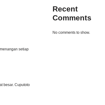
Recent
Comments
No comments to show.
kemenangan setiap
at besar. Cuputoto