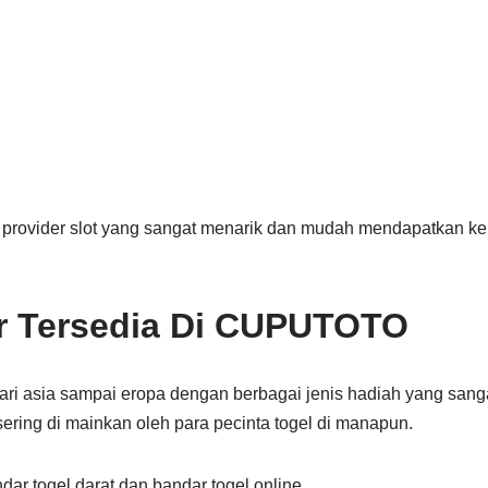
ai provider slot yang sangat menarik dan mudah mendapatkan 
er Tersedia Di CUPUTOTO
ari asia sampai eropa dengan berbagai jenis hadiah yang sang
ering di mainkan oleh para pecinta togel di manapun.
ar togel darat dan bandar togel online.