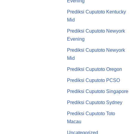
Evening
Prediksi Cuputoto Kentucky
Mid
Prediksi Cuputoto Newyork
Evening
Prediksi Cuputoto Newyork
Mid
Prediksi Cuputoto Oregon
Prediksi Cuputoto PCSO
Prediksi Cuputoto Singapore
Prediksi Cuputoto Sydney
Prediksi Cuputoto Toto
Macau
Uncategorized