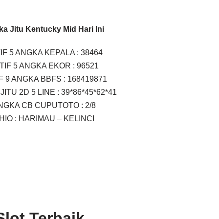
a Jitu Kentucky Mid Hari Ini
IF 5 ANGKA KEPALA : 38464
TIF 5 ANGKA EKOR : 96521
F 9 ANGKA BBFS : 168419871
ITU 2D 5 LINE : 39*86*45*62*41
NGKA CB CUPUTOTO : 2/8
HIO : HARIMAU – KELINCI
Slot Terbaik