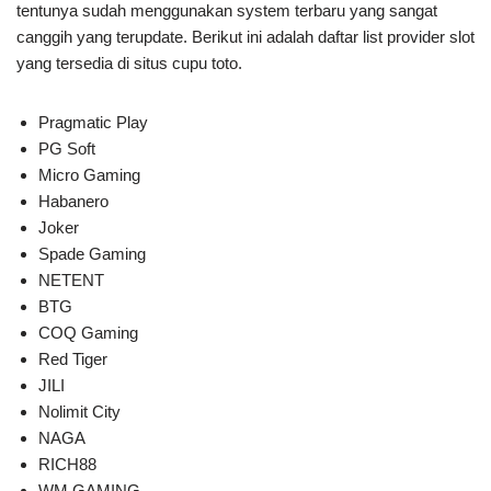
tentunya sudah menggunakan system terbaru yang sangat
canggih yang terupdate. Berikut ini adalah daftar list provider slot
yang tersedia di situs cupu toto.
Pragmatic Play
PG Soft
Micro Gaming
Habanero
Joker
Spade Gaming
NETENT
BTG
COQ Gaming
Red Tiger
JILI
Nolimit City
NAGA
RICH88
WM GAMING