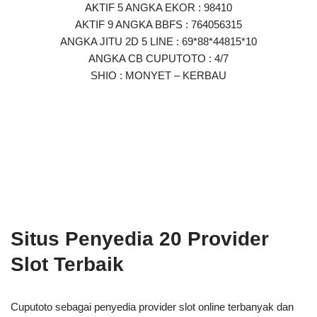
AKTIF 5 ANGKA EKOR : 98410
AKTIF 9 ANGKA BBFS : 764056315
ANGKA JITU 2D 5 LINE : 69*88*44815*10
ANGKA CB CUPUTOTO : 4/7
SHIO : MONYET – KERBAU
Situs Penyedia 20 Provider
Slot Terbaik
Cuputoto sebagai penyedia provider slot online terbanyak dan