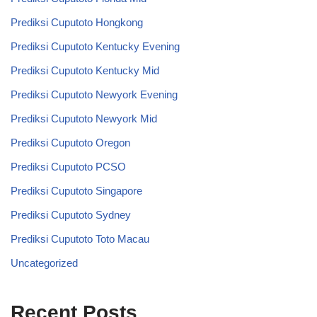
Prediksi Cuputoto Hongkong
Prediksi Cuputoto Kentucky Evening
Prediksi Cuputoto Kentucky Mid
Prediksi Cuputoto Newyork Evening
Prediksi Cuputoto Newyork Mid
Prediksi Cuputoto Oregon
Prediksi Cuputoto PCSO
Prediksi Cuputoto Singapore
Prediksi Cuputoto Sydney
Prediksi Cuputoto Toto Macau
Uncategorized
Recent Posts