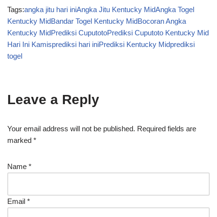
Tags:
angka jitu hari ini
Angka Jitu Kentucky Mid
Angka Togel
Kentucky Mid
Bandar Togel Kentucky Mid
Bocoran Angka
Kentucky Mid
Prediksi Cuputoto
Prediksi Cuputoto Kentucky Mid
Hari Ini Kamis
prediksi hari ini
Prediksi Kentucky Mid
prediksi
togel
Leave a Reply
Your email address will not be published.
Required fields are
marked
*
Name
*
Email
*