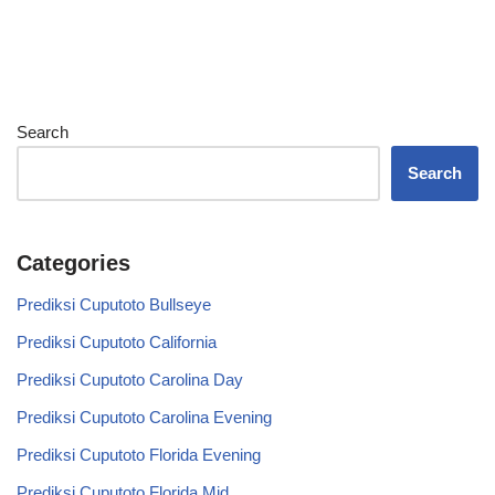
Search
Search
Categories
Prediksi Cuputoto Bullseye
Prediksi Cuputoto California
Prediksi Cuputoto Carolina Day
Prediksi Cuputoto Carolina Evening
Prediksi Cuputoto Florida Evening
Prediksi Cuputoto Florida Mid