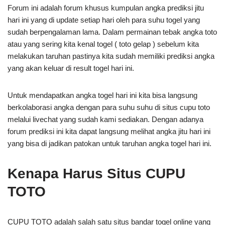
Forum ini adalah forum khusus kumpulan angka prediksi jitu
hari ini yang di update setiap hari oleh para suhu togel yang
sudah berpengalaman lama. Dalam permainan tebak angka toto
atau yang sering kita kenal togel ( toto gelap ) sebelum kita
melakukan taruhan pastinya kita sudah memiliki prediksi angka
yang akan keluar di result togel hari ini.
Untuk mendapatkan angka togel hari ini kita bisa langsung
berkolaborasi angka dengan para suhu suhu di situs cupu toto
melalui livechat yang sudah kami sediakan. Dengan adanya
forum prediksi ini kita dapat langsung melihat angka jitu hari ini
yang bisa di jadikan patokan untuk taruhan angka togel hari ini.
Kenapa Harus Situs CUPU
TOTO
CUPU TOTO adalah salah satu situs bandar togel online yang