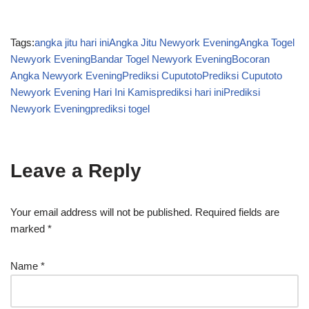
Tags:
angka jitu hari ini
Angka Jitu Newyork Evening
Angka Togel
Newyork Evening
Bandar Togel Newyork Evening
Bocoran
Angka Newyork Evening
Prediksi Cuputoto
Prediksi Cuputoto
Newyork Evening Hari Ini Kamis
prediksi hari ini
Prediksi
Newyork Evening
prediksi togel
Leave a Reply
Your email address will not be published.
Required fields are
marked
*
Name
*