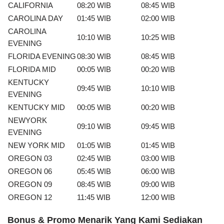
CALIFORNIA
08:20 WIB
08:45 WIB
CAROLINA DAY
01:45 WIB
02:00 WIB
CAROLINA
10:10 WIB
10:25 WIB
EVENING
FLORIDA EVENING
08:30 WIB
08:45 WIB
FLORIDA MID
00:05 WIB
00:20 WIB
KENTUCKY
09:45 WIB
10:10 WIB
EVENING
KENTUCKY MID
00:05 WIB
00:20 WIB
NEWYORK
09:10 WIB
09:45 WIB
EVENING
NEW YORK MID
01:05 WIB
01:45 WIB
OREGON 03
02:45 WIB
03:00 WIB
OREGON 06
05:45 WIB
06:00 WIB
OREGON 09
08:45 WIB
09:00 WIB
OREGON 12
11:45 WIB
12:00 WIB
Bonus & Promo Menarik Yang Kami Sediakan