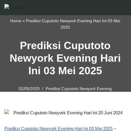
Skip
Home
»
Prediksi Cuputoto Newyork Evening Hari Ini 03 Mei
to
2025
content
Prediksi Cuputoto
Newyork Evening Hari
Ini 03 Mei 2025
02/05/2025
Prediksi Cuputoto Newyork Evening
Prediksi Cuputoto Newyork Evening Hari Ini 03 Mei 2025
–