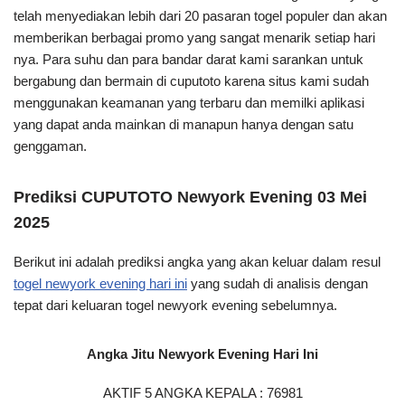
telah menyediakan lebih dari 20 pasaran togel populer dan akan
memberikan berbagai promo yang sangat menarik setiap hari
nya. Para suhu dan para bandar darat kami sarankan untuk
bergabung dan bermain di cuputoto karena situs kami sudah
menggunakan keamanan yang terbaru dan memilki aplikasi
yang dapat anda mainkan di manapun hanya dengan satu
genggaman.
Prediksi CUPUTOTO Newyork Evening 03 Mei
2025
Berikut ini adalah prediksi angka yang akan keluar dalam resul
togel newyork evening hari ini
yang sudah di analisis dengan
tepat dari keluaran togel newyork evening sebelumnya.
Angka Jitu Newyork Evening Hari Ini
AKTIF 5 ANGKA KEPALA : 76981