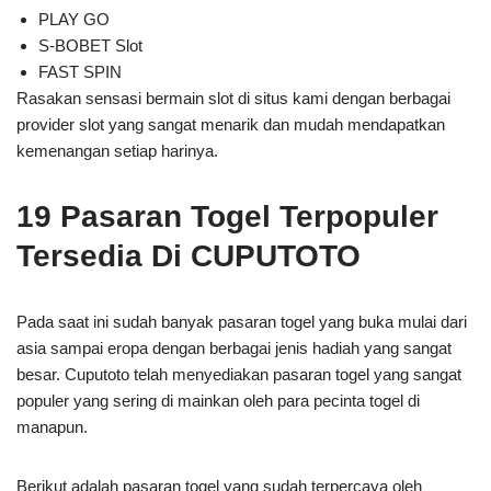
PLAY GO
S-BOBET Slot
FAST SPIN
Rasakan sensasi bermain slot di situs kami dengan berbagai
provider slot yang sangat menarik dan mudah mendapatkan
kemenangan setiap harinya.
19 Pasaran Togel Terpopuler
Tersedia Di CUPUTOTO
Pada saat ini sudah banyak pasaran togel yang buka mulai dari
asia sampai eropa dengan berbagai jenis hadiah yang sangat
besar. Cuputoto telah menyediakan pasaran togel yang sangat
populer yang sering di mainkan oleh para pecinta togel di
manapun.
Berikut adalah pasaran togel yang sudah terpercaya oleh