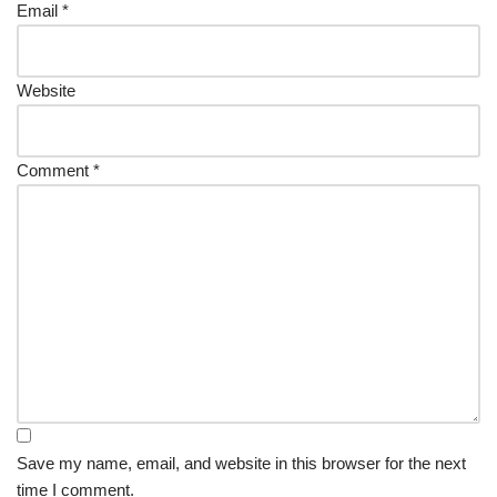
Email
*
Website
Comment
*
Save my name, email, and website in this browser for the next
time I comment.