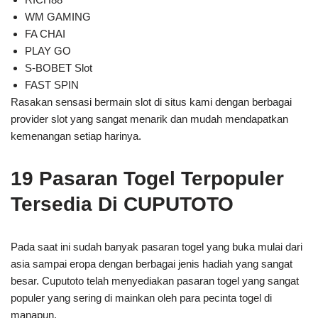
WM GAMING
FA CHAI
PLAY GO
S-BOBET Slot
FAST SPIN
Rasakan sensasi bermain slot di situs kami dengan berbagai
provider slot yang sangat menarik dan mudah mendapatkan
kemenangan setiap harinya.
19 Pasaran Togel Terpopuler
Tersedia Di CUPUTOTO
Pada saat ini sudah banyak pasaran togel yang buka mulai dari
asia sampai eropa dengan berbagai jenis hadiah yang sangat
besar. Cuputoto telah menyediakan pasaran togel yang sangat
populer yang sering di mainkan oleh para pecinta togel di
manapun.