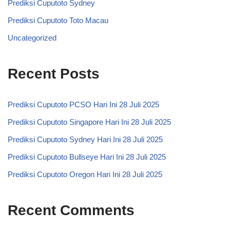
Prediksi Cuputoto Sydney
Prediksi Cuputoto Toto Macau
Uncategorized
Recent Posts
Prediksi Cuputoto PCSO Hari Ini 28 Juli 2025
Prediksi Cuputoto Singapore Hari Ini 28 Juli 2025
Prediksi Cuputoto Sydney Hari Ini 28 Juli 2025
Prediksi Cuputoto Bullseye Hari Ini 28 Juli 2025
Prediksi Cuputoto Oregon Hari Ini 28 Juli 2025
Recent Comments