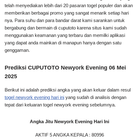
telah menyediakan lebih dari 20 pasaran togel populer dan akan
memberikan berbagai promo yang sangat menarik setiap hari
nya. Para suhu dan para bandar darat kami sarankan untuk
bergabung dan bermain di cuputoto karena situs kami sudah
menggunakan keamanan yang terbaru dan memilki aplikasi
yang dapat anda mainkan di manapun hanya dengan satu
genggaman.
Prediksi CUPUTOTO Newyork Evening 06 Mei
2025
Berikut ini adalah prediksi angka yang akan keluar dalam resul
togel newyork evening hari ini
yang sudah di analisis dengan
tepat dari keluaran togel newyork evening sebelumnya.
Angka Jitu Newyork Evening Hari Ini
AKTIF 5 ANGKA KEPALA : 80996