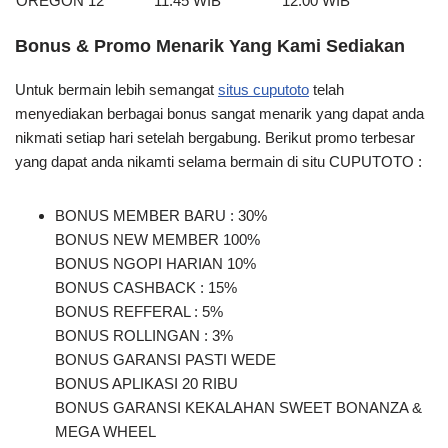
OREGON 12
11:45 WIB
12:00 WIB
Bonus & Promo Menarik Yang Kami Sediakan
Untuk bermain lebih semangat
situs cuputoto
telah
menyediakan berbagai bonus sangat menarik yang dapat anda
nikmati setiap hari setelah bergabung. Berikut promo terbesar
yang dapat anda nikamti selama bermain di situ CUPUTOTO :
BONUS MEMBER BARU : 30%
BONUS NEW MEMBER 100%
BONUS NGOPI HARIAN 10%
BONUS CASHBACK : 15%
BONUS REFFERAL : 5%
BONUS ROLLINGAN : 3%
BONUS GARANSI PASTI WEDE
BONUS APLIKASI 20 RIBU
BONUS GARANSI KEKALAHAN SWEET BONANZA &
MEGA WHEEL