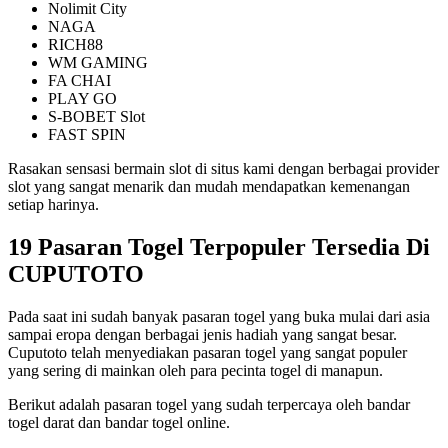
Nolimit City
NAGA
RICH88
WM GAMING
FA CHAI
PLAY GO
S-BOBET Slot
FAST SPIN
Rasakan sensasi bermain slot di situs kami dengan berbagai provider
slot yang sangat menarik dan mudah mendapatkan kemenangan
setiap harinya.
19 Pasaran Togel Terpopuler Tersedia Di
CUPUTOTO
Pada saat ini sudah banyak pasaran togel yang buka mulai dari asia
sampai eropa dengan berbagai jenis hadiah yang sangat besar.
Cuputoto telah menyediakan pasaran togel yang sangat populer
yang sering di mainkan oleh para pecinta togel di manapun.
Berikut adalah pasaran togel yang sudah terpercaya oleh bandar
togel darat dan bandar togel online.