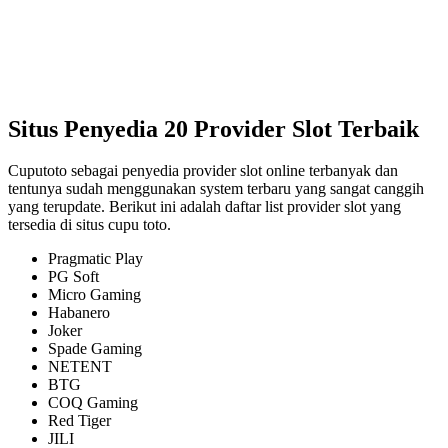
Situs Penyedia 20 Provider Slot Terbaik
Cuputoto sebagai penyedia provider slot online terbanyak dan
tentunya sudah menggunakan system terbaru yang sangat canggih
yang terupdate. Berikut ini adalah daftar list provider slot yang
tersedia di situs cupu toto.
Pragmatic Play
PG Soft
Micro Gaming
Habanero
Joker
Spade Gaming
NETENT
BTG
COQ Gaming
Red Tiger
JILI