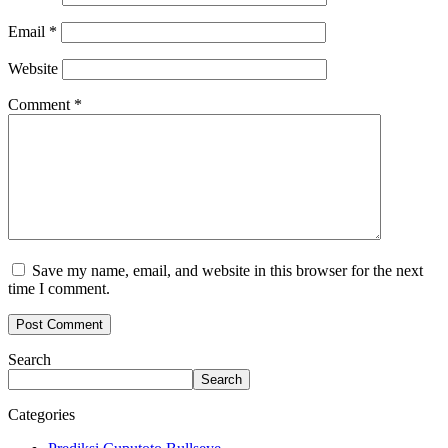
Email
*
Website
Comment
*
Save my name, email, and website in this browser for the next
time I comment.
Search
Search
Categories