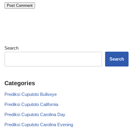
Search
Search
Categories
Prediksi Cuputoto Bullseye
Prediksi Cuputoto California
Prediksi Cuputoto Carolina Day
Prediksi Cuputoto Carolina Evening