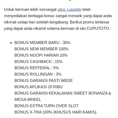
Untuk bermain lebih semangat
situs cuputoto
telah
menyediakan berbagai bonus sangat menarik yang dapat anda
nikmati setiap hari setelah bergabung. Berikut promo terbesar
yang dapat anda nikamti selama bermain di situ CUPUTOTO :
BONUS MEMBER BARU : 30%
BONUS NEW MEMBER 100%
BONUS NGOPI HARIAN 10%
BONUS CASHBACK : 15%
BONUS REFFERAL : 5%
BONUS ROLLINGAN : 3%
BONUS GARANSI PASTI WEDE
BONUS APLIKASI 20 RIBU
BONUS GARANSI KEKALAHAN SWEET BONANZA &
MEGA WHEEL
BONUS EXTRA TURN OVER SLOT
BONUS X-TRA 100% (KHUSUS HARI KAMIS)