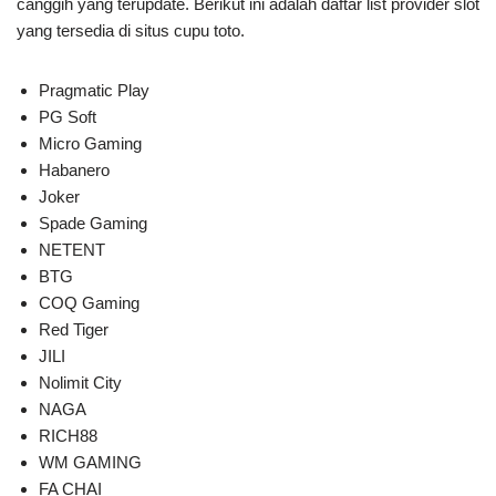
canggih yang terupdate. Berikut ini adalah daftar list provider slot
yang tersedia di situs cupu toto.
Pragmatic Play
PG Soft
Micro Gaming
Habanero
Joker
Spade Gaming
NETENT
BTG
COQ Gaming
Red Tiger
JILI
Nolimit City
NAGA
RICH88
WM GAMING
FA CHAI