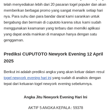
telah menyediakan lebih dari 20 pasaran togel populer dan akan
memberikan berbagai promo yang sangat menarik setiap hari
nya. Para suhu dan para bandar darat kami sarankan untuk
bergabung dan bermain di cuputoto karena situs kami sudah
menggunakan keamanan yang terbaru dan memilki aplikasi
yang dapat anda mainkan di manapun hanya dengan satu
genggaman.
Prediksi CUPUTOTO Newyork Evening 12 April
2025
Berikut ini adalah prediksi angka yang akan keluar dalam resul
togel newyork evening hari ini
yang sudah di analisis dengan
tepat dari keluaran togel newyork evening sebelumnya.
Angka Jitu Newyork Evening Hari Ini
AKTIF 5 ANGKA KEPALA : 59378