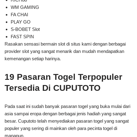
WM GAMING
FA CHAI
PLAY GO
S-BOBET Slot
FAST SPIN
Rasakan sensasi bermain slot di situs kami dengan berbagai
provider slot yang sangat menarik dan mudah mendapatkan
kemenangan setiap harinya.
19 Pasaran Togel Terpopuler
Tersedia Di CUPUTOTO
Pada saat ini sudah banyak pasaran togel yang buka mulai dari
asia sampai eropa dengan berbagai jenis hadiah yang sangat
besar. Cuputoto telah menyediakan pasaran togel yang sangat
populer yang sering di mainkan oleh para pecinta togel di
manapun.