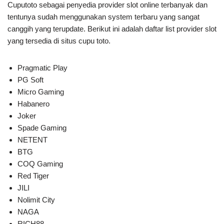
Cuputoto sebagai penyedia provider slot online terbanyak dan
tentunya sudah menggunakan system terbaru yang sangat
canggih yang terupdate. Berikut ini adalah daftar list provider slot
yang tersedia di situs cupu toto.
Pragmatic Play
PG Soft
Micro Gaming
Habanero
Joker
Spade Gaming
NETENT
BTG
COQ Gaming
Red Tiger
JILI
Nolimit City
NAGA
RICH88