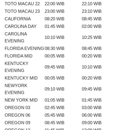
TOTO MACAU 22
22:00 WIB
22:10 WIB
TOTO MACAU 23
23:00 WIB
23:10 WIB
CALIFORNIA
08:20 WIB
08:45 WIB
CAROLINA DAY
01:45 WIB
02:00 WIB
CAROLINA
10:10 WIB
10:25 WIB
EVENING
FLORIDA EVENING
08:30 WIB
08:45 WIB
FLORIDA MID
00:05 WIB
00:20 WIB
KENTUCKY
09:45 WIB
10:10 WIB
EVENING
KENTUCKY MID
00:05 WIB
00:20 WIB
NEWYORK
09:10 WIB
09:45 WIB
EVENING
NEW YORK MID
01:05 WIB
01:45 WIB
OREGON 03
02:45 WIB
03:00 WIB
OREGON 06
05:45 WIB
06:00 WIB
OREGON 09
08:45 WIB
09:00 WIB