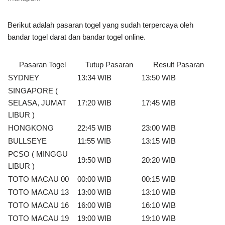
Berikut adalah pasaran togel yang sudah terpercaya oleh
bandar togel darat dan bandar togel online.
Pasaran Togel
Tutup Pasaran
Result Pasaran
SYDNEY
13:34 WIB
13:50 WIB
SINGAPORE (
SELASA, JUMAT
17:20 WIB
17:45 WIB
LIBUR )
HONGKONG
22:45 WIB
23:00 WIB
BULLSEYE
11:55 WIB
13:15 WIB
PCSO ( MINGGU
19:50 WIB
20:20 WIB
LIBUR )
TOTO MACAU 00
00:00 WIB
00:15 WIB
TOTO MACAU 13
13:00 WIB
13:10 WIB
TOTO MACAU 16
16:00 WIB
16:10 WIB
TOTO MACAU 19
19:00 WIB
19:10 WIB