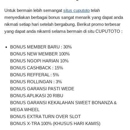
Untuk bermain lebih semangat
situs cuputoto
telah
menyediakan berbagai bonus sangat menarik yang dapat anda
nikmati setiap hari setelah bergabung. Berikut promo terbesar
yang dapat anda nikamti selama bermain di situ CUPUTOTO :
BONUS MEMBER BARU : 30%
BONUS NEW MEMBER 100%
BONUS NGOPI HARIAN 10%
BONUS CASHBACK : 15%
BONUS REFFERAL : 5%
BONUS ROLLINGAN : 3%
BONUS GARANSI PASTI WEDE
BONUS APLIKASI 20 RIBU
BONUS GARANSI KEKALAHAN SWEET BONANZA &
MEGA WHEEL
BONUS EXTRA TURN OVER SLOT
BONUS X-TRA 100% (KHUSUS HARI KAMIS)