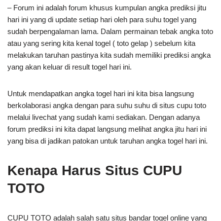
– Forum ini adalah forum khusus kumpulan angka prediksi jitu
hari ini yang di update setiap hari oleh para suhu togel yang
sudah berpengalaman lama. Dalam permainan tebak angka toto
atau yang sering kita kenal togel ( toto gelap ) sebelum kita
melakukan taruhan pastinya kita sudah memiliki prediksi angka
yang akan keluar di result togel hari ini.
Untuk mendapatkan angka togel hari ini kita bisa langsung
berkolaborasi angka dengan para suhu suhu di situs cupu toto
melalui livechat yang sudah kami sediakan. Dengan adanya
forum prediksi ini kita dapat langsung melihat angka jitu hari ini
yang bisa di jadikan patokan untuk taruhan angka togel hari ini.
Kenapa Harus Situs CUPU
TOTO
CUPU TOTO adalah salah satu situs bandar togel online yang