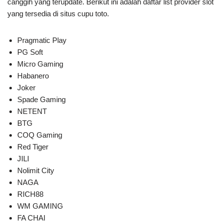
canggih yang terupdate. Berikut ini adalah daftar list provider slot
yang tersedia di situs cupu toto.
Pragmatic Play
PG Soft
Micro Gaming
Habanero
Joker
Spade Gaming
NETENT
BTG
COQ Gaming
Red Tiger
JILI
Nolimit City
NAGA
RICH88
WM GAMING
FA CHAI