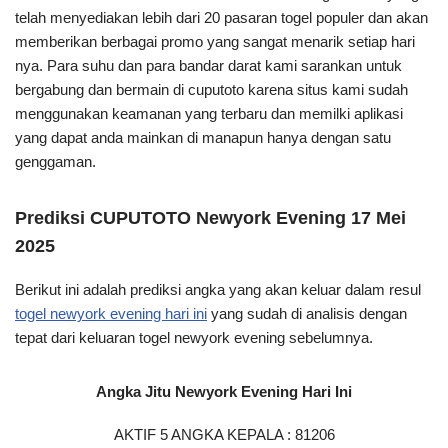
telah menyediakan lebih dari 20 pasaran togel populer dan akan
memberikan berbagai promo yang sangat menarik setiap hari
nya. Para suhu dan para bandar darat kami sarankan untuk
bergabung dan bermain di cuputoto karena situs kami sudah
menggunakan keamanan yang terbaru dan memilki aplikasi
yang dapat anda mainkan di manapun hanya dengan satu
genggaman.
Prediksi CUPUTOTO Newyork Evening 17 Mei
2025
Berikut ini adalah prediksi angka yang akan keluar dalam resul
togel newyork evening hari ini
yang sudah di analisis dengan
tepat dari keluaran togel newyork evening sebelumnya.
Angka Jitu Newyork Evening Hari Ini
AKTIF 5 ANGKA KEPALA : 81206