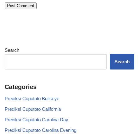
Search
Search
Categories
Prediksi Cuputoto Bullseye
Prediksi Cuputoto California
Prediksi Cuputoto Carolina Day
Prediksi Cuputoto Carolina Evening