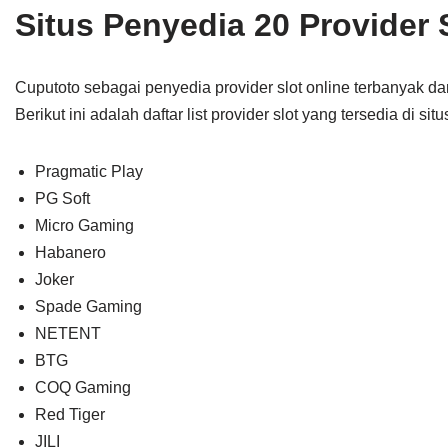
Situs Penyedia 20 Provider 
Cuputoto sebagai penyedia provider slot online terbanyak 
Berikut ini adalah daftar list provider slot yang tersedia di situ
Pragmatic Play
PG Soft
Micro Gaming
Habanero
Joker
Spade Gaming
NETENT
BTG
COQ Gaming
Red Tiger
JILI