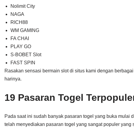
Nolimit City
NAGA
RICH88
WM GAMING
FA CHAI
PLAY GO
S-BOBET Slot
FAST SPIN
Rasakan sensasi bermain slot di situs kami dengan berbag
harinya.
19 Pasaran Togel Terpopul
Pada saat ini sudah banyak pasaran togel yang buka mulai d
telah menyediakan pasaran togel yang sangat populer yang s