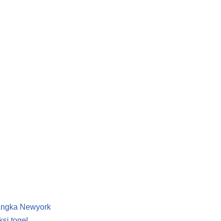
Angka Newyork
ksi togel