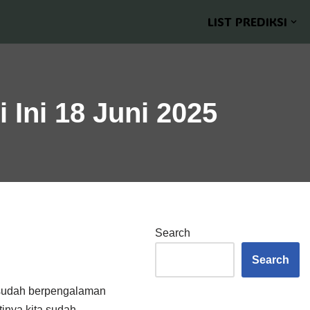
LIST PREDIKSI
 Ini 18 Juni 2025
Search
Search
ng sudah berpengalaman
tinya kita sudah