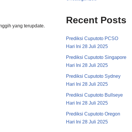
Recent Posts
nggih yang terupdate.
Prediksi Cuputoto PCSO
Hari Ini 28 Juli 2025
Prediksi Cuputoto Singapore
Hari Ini 28 Juli 2025
Prediksi Cuputoto Sydney
Hari Ini 28 Juli 2025
Prediksi Cuputoto Bullseye
Hari Ini 28 Juli 2025
Prediksi Cuputoto Oregon
Hari Ini 28 Juli 2025