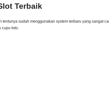
Slot Terbaik
dan tentunya sudah menggunakan system terbaru yang sangat ca
s cupu toto.