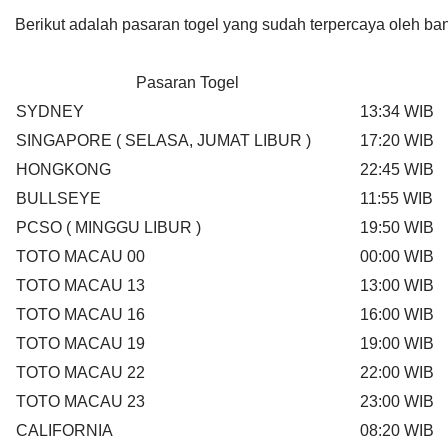
Berikut adalah pasaran togel yang sudah terpercaya oleh band
Pasaran Togel
SYDNEY
13:34 WIB
SINGAPORE ( SELASA, JUMAT LIBUR )
17:20 WIB
HONGKONG
22:45 WIB
BULLSEYE
11:55 WIB
PCSO ( MINGGU LIBUR )
19:50 WIB
TOTO MACAU 00
00:00 WIB
TOTO MACAU 13
13:00 WIB
TOTO MACAU 16
16:00 WIB
TOTO MACAU 19
19:00 WIB
TOTO MACAU 22
22:00 WIB
TOTO MACAU 23
23:00 WIB
CALIFORNIA
08:20 WIB