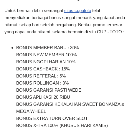
Untuk bermain lebih semangat
situs cuputoto
telah
menyediakan berbagai bonus sangat menarik yang dapat anda
nikmati setiap hari setelah bergabung. Berikut promo terbesar
yang dapat anda nikamti selama bermain di situ CUPUTOTO :
BONUS MEMBER BARU : 30%
BONUS NEW MEMBER 100%
BONUS NGOPI HARIAN 10%
BONUS CASHBACK : 15%
BONUS REFFERAL : 5%
BONUS ROLLINGAN : 3%
BONUS GARANSI PASTI WEDE
BONUS APLIKASI 20 RIBU
BONUS GARANSI KEKALAHAN SWEET BONANZA &
MEGA WHEEL
BONUS EXTRA TURN OVER SLOT
BONUS X-TRA 100% (KHUSUS HARI KAMIS)