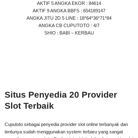
AKTIF 5 ANGKA EKOR : 84614
AKTIF 9 ANGKA BBFS : 654189147
ANGKA JITU 2D 5 LINE : 18*64*36*71*84
ANGKA CB CUPUTOTO : 4/7
SHIO : BABI – KERBAU
Situs Penyedia 20 Provider
Slot Terbaik
Cuputoto sebagai penyedia provider slot online terbanyak dan
tentunya sudah menggunakan system terbaru yang sangat