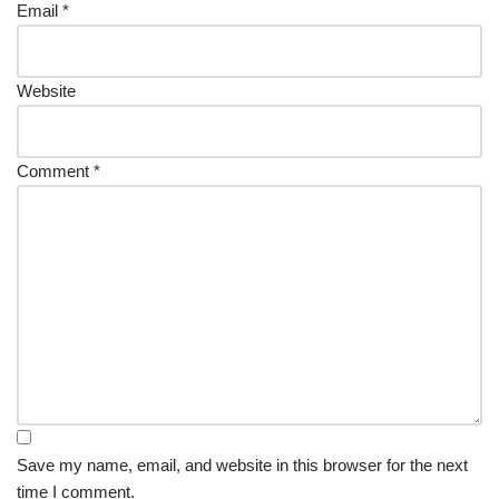
Email
*
Website
Comment
*
Save my name, email, and website in this browser for the next
time I comment.