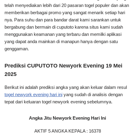
telah menyediakan lebih dari 20 pasaran togel populer dan akan
memberikan berbagai promo yang sangat menarik setiap hari
nya. Para suhu dan para bandar darat kami sarankan untuk
bergabung dan bermain di cuputoto karena situs kami sudah
menggunakan keamanan yang terbaru dan memilki aplikasi
yang dapat anda mainkan di manapun hanya dengan satu
genggaman.
Prediksi CUPUTOTO Newyork Evening 19 Mei
2025
Berikut ini adalah prediksi angka yang akan keluar dalam resul
togel newyork evening hari ini
yang sudah di analisis dengan
tepat dari keluaran togel newyork evening sebelumnya.
Angka Jitu Newyork Evening Hari Ini
AKTIF 5 ANGKA KEPALA : 16378