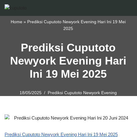
Skip
Home
»
Prediksi Cuputoto Newyork Evening Hari Ini 19 Mei
to
2025
content
Prediksi Cuputoto
Newyork Evening Hari
Ini 19 Mei 2025
18/05/2025
Prediksi Cuputoto Newyork Evening
Prediksi Cuputoto Newyork Evening Hari Ini 19 Mei 2025