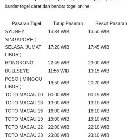
bandar togel darat dan bandar togel online.
Pasaran Togel
Tutup Pasaran
Result Pasaran
SYDNEY
13:34 WIB
13:50 WIB
SINGAPORE (
SELASA, JUMAT
17:20 WIB
17:45 WIB
LIBUR )
HONGKONG
22:45 WIB
23:00 WIB
BULLSEYE
11:55 WIB
13:15 WIB
PCSO ( MINGGU
19:50 WIB
20:20 WIB
LIBUR )
TOTO MACAU 00
00:00 WIB
00:15 WIB
TOTO MACAU 13
13:00 WIB
13:10 WIB
TOTO MACAU 16
16:00 WIB
16:10 WIB
TOTO MACAU 19
19:00 WIB
19:10 WIB
TOTO MACAU 22
22:00 WIB
22:10 WIB
TOTO MACAU 23
23:00 WIB
23:10 WIB