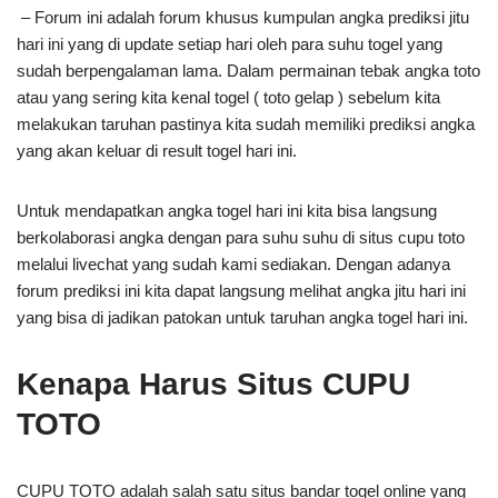
– Forum ini adalah forum khusus kumpulan angka prediksi jitu
hari ini yang di update setiap hari oleh para suhu togel yang
sudah berpengalaman lama. Dalam permainan tebak angka toto
atau yang sering kita kenal togel ( toto gelap ) sebelum kita
melakukan taruhan pastinya kita sudah memiliki prediksi angka
yang akan keluar di result togel hari ini.
Untuk mendapatkan angka togel hari ini kita bisa langsung
berkolaborasi angka dengan para suhu suhu di situs cupu toto
melalui livechat yang sudah kami sediakan. Dengan adanya
forum prediksi ini kita dapat langsung melihat angka jitu hari ini
yang bisa di jadikan patokan untuk taruhan angka togel hari ini.
Kenapa Harus Situs CUPU
TOTO
CUPU TOTO adalah salah satu situs bandar togel online yang