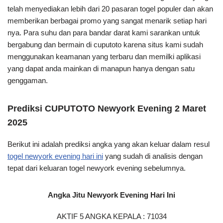
telah menyediakan lebih dari 20 pasaran togel populer dan akan
memberikan berbagai promo yang sangat menarik setiap hari
nya. Para suhu dan para bandar darat kami sarankan untuk
bergabung dan bermain di cuputoto karena situs kami sudah
menggunakan keamanan yang terbaru dan memilki aplikasi
yang dapat anda mainkan di manapun hanya dengan satu
genggaman.
Prediksi CUPUTOTO Newyork Evening 2 Maret
2025
Berikut ini adalah prediksi angka yang akan keluar dalam resul
togel newyork evening hari ini
yang sudah di analisis dengan
tepat dari keluaran togel newyork evening sebelumnya.
Angka Jitu Newyork Evening Hari Ini
AKTIF 5 ANGKA KEPALA : 71034