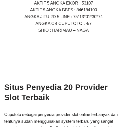
AKTIF 5 ANGKA EKOR : 53107
AKTIF 9 ANGKA BBFS : 846184100
ANGKA JITU 2D 5 LINE : 75*13*01*30*74
ANGKA CB CUPUTOTO : 4/7
SHIO : HARIMAU – NAGA
Situs Penyedia 20 Provider
Slot Terbaik
Cuputoto sebagai penyedia provider slot online terbanyak dan
tentunya sudah menggunakan system terbaru yang sangat