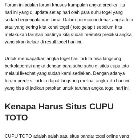
Forum ini adalah forum khusus kumpulan angka prediksi jitu
hari ini yang di update setiap hari oleh para suhu togel yang
sudah berpengalaman lama. Dalam permainan tebak angka toto
atau yang sering kita kenal togel ( toto gelap ) sebelum kita
melakukan taruhan pastinya kita sudah memiliki prediksi angka
yang akan keluar di result togel hari ini.
Untuk mendapatkan angka togel hari ini kita bisa langsung
berkolaborasi angka dengan para suhu suhu di situs cupu toto
melalui livechat yang sudah kami sediakan. Dengan adanya
forum prediksi ini kita dapat langsung melihat angka jitu hari ini
yang bisa di jadikan patokan untuk taruhan angka togel hari ini.
Kenapa Harus Situs CUPU
TOTO
CUPU TOTO adalah salah satu situs bandar togel online yang