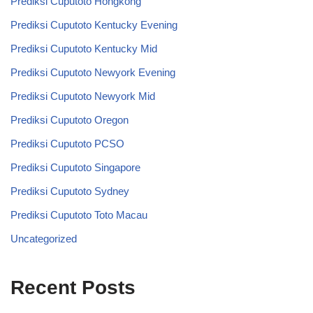
Prediksi Cuputoto Hongkong
Prediksi Cuputoto Kentucky Evening
Prediksi Cuputoto Kentucky Mid
Prediksi Cuputoto Newyork Evening
Prediksi Cuputoto Newyork Mid
Prediksi Cuputoto Oregon
Prediksi Cuputoto PCSO
Prediksi Cuputoto Singapore
Prediksi Cuputoto Sydney
Prediksi Cuputoto Toto Macau
Uncategorized
Recent Posts