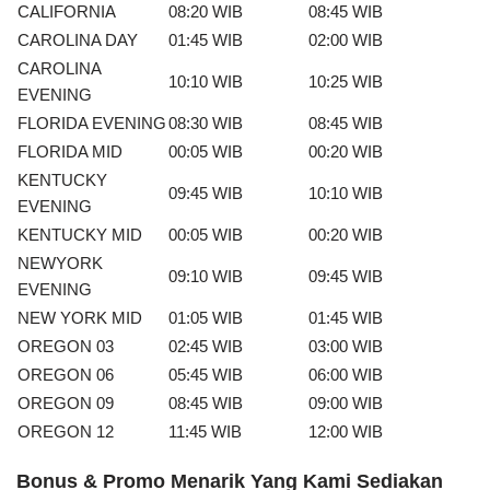
CALIFORNIA
08:20 WIB
08:45 WIB
CAROLINA DAY
01:45 WIB
02:00 WIB
CAROLINA
10:10 WIB
10:25 WIB
EVENING
FLORIDA EVENING
08:30 WIB
08:45 WIB
FLORIDA MID
00:05 WIB
00:20 WIB
KENTUCKY
09:45 WIB
10:10 WIB
EVENING
KENTUCKY MID
00:05 WIB
00:20 WIB
NEWYORK
09:10 WIB
09:45 WIB
EVENING
NEW YORK MID
01:05 WIB
01:45 WIB
OREGON 03
02:45 WIB
03:00 WIB
OREGON 06
05:45 WIB
06:00 WIB
OREGON 09
08:45 WIB
09:00 WIB
OREGON 12
11:45 WIB
12:00 WIB
Bonus & Promo Menarik Yang Kami Sediakan