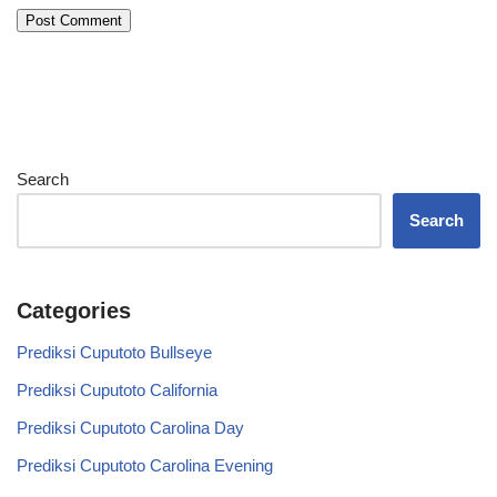
Search
Search
Categories
Prediksi Cuputoto Bullseye
Prediksi Cuputoto California
Prediksi Cuputoto Carolina Day
Prediksi Cuputoto Carolina Evening