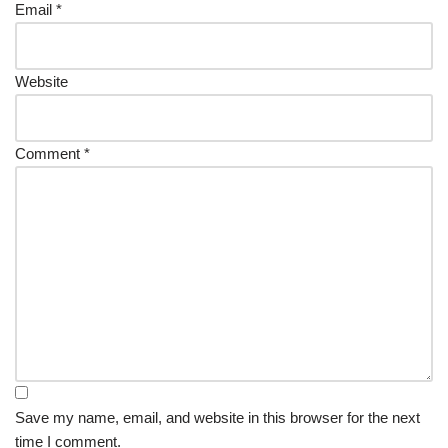
Email
*
Website
Comment
*
Save my name, email, and website in this browser for the next
time I comment.