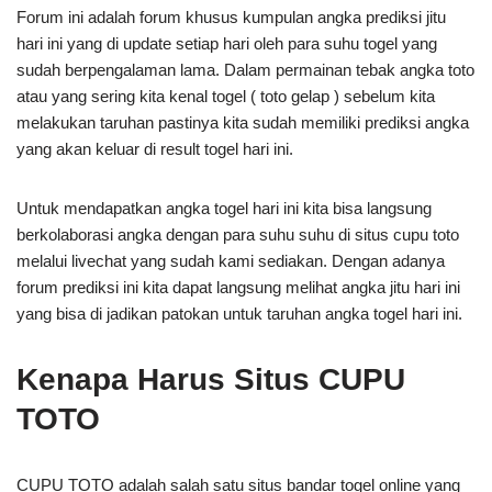
Forum ini adalah forum khusus kumpulan angka prediksi jitu
hari ini yang di update setiap hari oleh para suhu togel yang
sudah berpengalaman lama. Dalam permainan tebak angka toto
atau yang sering kita kenal togel ( toto gelap ) sebelum kita
melakukan taruhan pastinya kita sudah memiliki prediksi angka
yang akan keluar di result togel hari ini.
Untuk mendapatkan angka togel hari ini kita bisa langsung
berkolaborasi angka dengan para suhu suhu di situs cupu toto
melalui livechat yang sudah kami sediakan. Dengan adanya
forum prediksi ini kita dapat langsung melihat angka jitu hari ini
yang bisa di jadikan patokan untuk taruhan angka togel hari ini.
Kenapa Harus Situs CUPU
TOTO
CUPU TOTO adalah salah satu situs bandar togel online yang