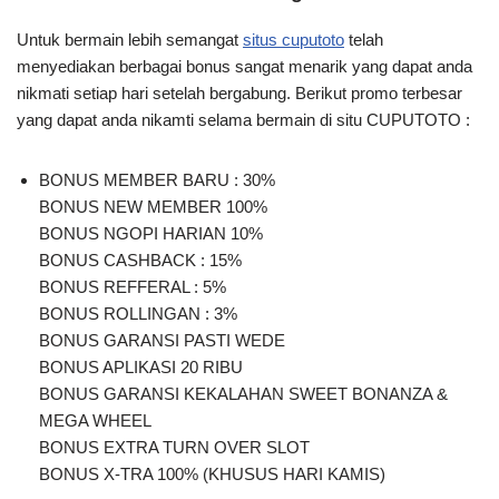
Untuk bermain lebih semangat
situs cuputoto
telah
menyediakan berbagai bonus sangat menarik yang dapat anda
nikmati setiap hari setelah bergabung. Berikut promo terbesar
yang dapat anda nikamti selama bermain di situ CUPUTOTO :
BONUS MEMBER BARU : 30%
BONUS NEW MEMBER 100%
BONUS NGOPI HARIAN 10%
BONUS CASHBACK : 15%
BONUS REFFERAL : 5%
BONUS ROLLINGAN : 3%
BONUS GARANSI PASTI WEDE
BONUS APLIKASI 20 RIBU
BONUS GARANSI KEKALAHAN SWEET BONANZA &
MEGA WHEEL
BONUS EXTRA TURN OVER SLOT
BONUS X-TRA 100% (KHUSUS HARI KAMIS)