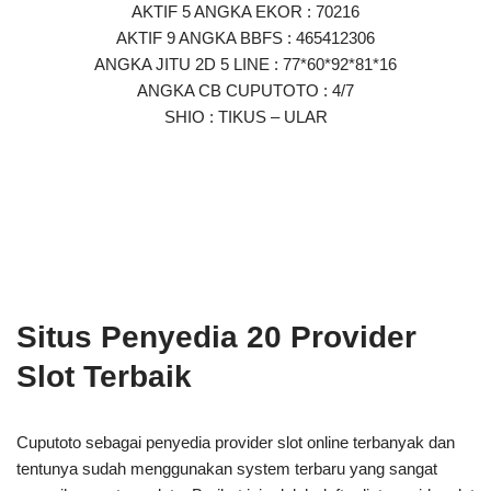
AKTIF 5 ANGKA EKOR : 70216
AKTIF 9 ANGKA BBFS : 465412306
ANGKA JITU 2D 5 LINE : 77*60*92*81*16
ANGKA CB CUPUTOTO : 4/7
SHIO : TIKUS – ULAR
Situs Penyedia 20 Provider
Slot Terbaik
Cuputoto sebagai penyedia provider slot online terbanyak dan
tentunya sudah menggunakan system terbaru yang sangat