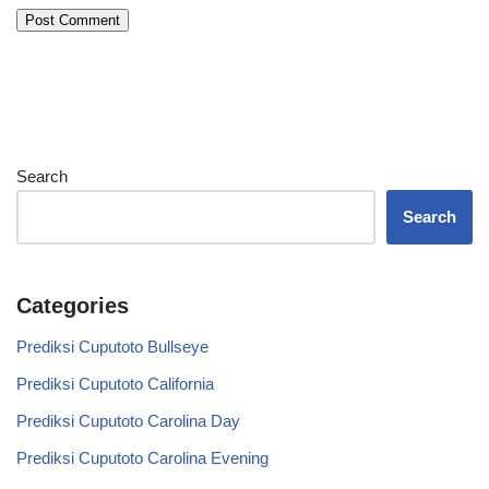
Search
Search
Categories
Prediksi Cuputoto Bullseye
Prediksi Cuputoto California
Prediksi Cuputoto Carolina Day
Prediksi Cuputoto Carolina Evening