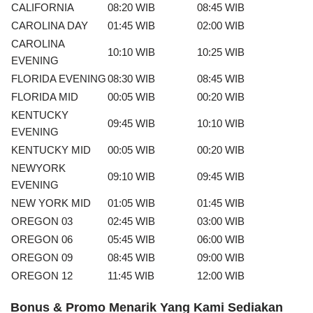
CALIFORNIA
08:20 WIB
08:45 WIB
CAROLINA DAY
01:45 WIB
02:00 WIB
CAROLINA
10:10 WIB
10:25 WIB
EVENING
FLORIDA EVENING
08:30 WIB
08:45 WIB
FLORIDA MID
00:05 WIB
00:20 WIB
KENTUCKY
09:45 WIB
10:10 WIB
EVENING
KENTUCKY MID
00:05 WIB
00:20 WIB
NEWYORK
09:10 WIB
09:45 WIB
EVENING
NEW YORK MID
01:05 WIB
01:45 WIB
OREGON 03
02:45 WIB
03:00 WIB
OREGON 06
05:45 WIB
06:00 WIB
OREGON 09
08:45 WIB
09:00 WIB
OREGON 12
11:45 WIB
12:00 WIB
Bonus & Promo Menarik Yang Kami Sediakan