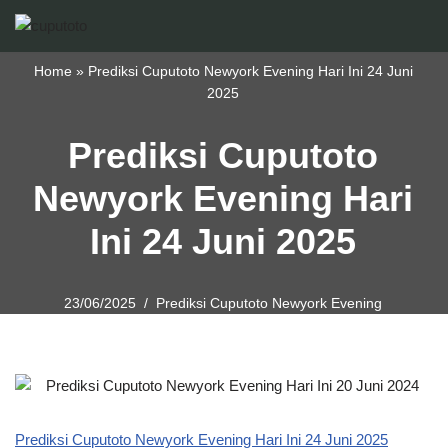
Skip
Home
»
Prediksi Cuputoto Newyork Evening Hari Ini 24 Juni
to
2025
content
Prediksi Cuputoto
Newyork Evening Hari
Ini 24 Juni 2025
23/06/2025
Prediksi Cuputoto Newyork Evening
Prediksi Cuputoto Newyork Evening Hari Ini 24 Juni 2025